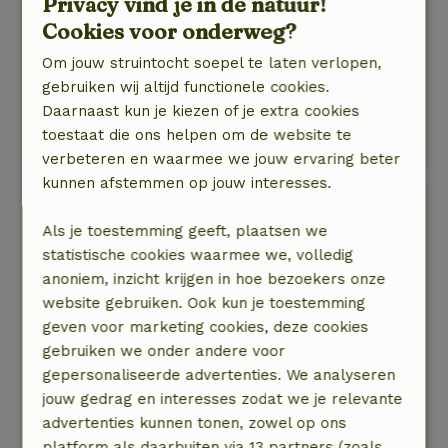
Privacy vind je in de natuur!
Maar ja, weinig aan te doen, lijkt me.
Het huis zag er prima en uitnodigend uit, de
Cookies voor onderweg?
voorzieningen voldeden uitstekend. (Kleine
Om jouw struintocht soepel te laten verlopen,
kanttekening: het babybedje is wel aan
gebruiken wij altijd functionele cookies.
vervanging toe...)
Daarnaast kun je kiezen of je extra cookies
Kortom: zeker voor herhaling vatbaar, hopelijk
toestaat die ons helpen om de website te
bij iets koelere omstandigheden!
verbeteren en waarmee we jouw ervaring beter
kunnen afstemmen op jouw interesses.
Ageet
29 mei 2026
Als je toestemming geeft, plaatsen we
statistische cookies waarmee we, volledig
Algemene beoordeling: 7
/10
anoniem, inzicht krijgen in hoe bezoekers onze
Leuke plek. Pech gehad met de warmte en de
website gebruiken. Ook kun je toestemming
steekvliegen
geven voor marketing cookies, deze cookies
Natuur, rust & ruimte: 4
/5
gebruiken we onder andere voor
Mooi ruim huis. Alleen op zolder heel warm en
gepersonaliseerde advertenties. We analyseren
weinig ventilatie en heel veel steekvliegen.
jouw gedrag en interesses zodat we je relevante
Slapen werd daardoor lastig.
advertenties kunnen tonen, zowel op ons
Verder alles super voor elkaar. Rustige plek
platform als daarbuiten via 13 partners (zoals