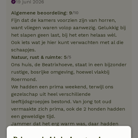
19 juni 2026
Algemene beoordeling: 9
/10
Fijn dat de kamers voorzien zijn van horren,
want vliegen waren volop aanwezig. Gelukkig bij
het slapen geen last, bij het eten helaas wèl.
Ook iets wat je hier kunt verwachten met al die
schaapjes.
Natuur, rust & ruimte: 5
/5
Ons huis, de Beatrixhoeve, staat in een bijzonder
rustige, bosrijke omgeving, hoewel vlakbij
Roermond.
We hadden een prima weekend, terwijl ons
gezelschap uit heel verschillende
leeftijdsgroepjes bestond. Van jong tot oud
vermaakte zich prima, ook de 2 honden hadden
een geweldige tijd.
Jammer dat het erg warm was, daar hadden
vooral de zolderslapers behoorlijk veel last vast.