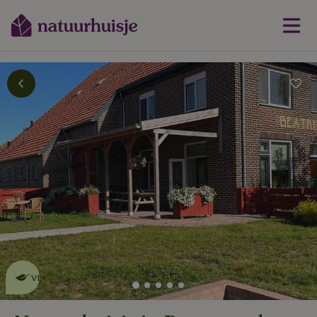
Dit natuurhuisje is eco-
vriendelijk
lees meer