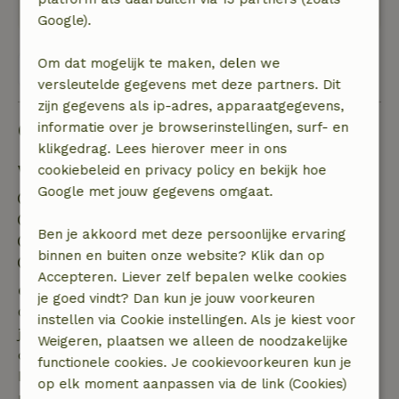
ruimte en dieren om je heen
Google).
Om dat mogelijk te maken, delen we
Bekijk alle 95 beoordelingen
versleutelde gegevens met deze partners. Dit
zijn gegevens als ip-adres, apparaatgegevens,
Goed om te weten
informatie over je browserinstellingen, surf- en
klikgedrag. Lees hierover meer in ons
Verblijfdetails
cookiebeleid en privacy policy en bekijk hoe
Google met jouw gegevens omgaat.
Inchecken: 16:00- 20:00
Uitchecken: 07:00- 10:00
Ben je akkoord met deze persoonlijke ervaring
Contactloos verblijf mogelijk
binnen en buiten onze website? Klik dan op
Vuurwerkvrije omgeving
Accepteren. Liever zelf bepalen welke cookies
Gratis annuleren binnen 7 dagen
je goed vindt? Dan kun je jouw voorkeuren
Gratis annuleren binnen 7 dagen na bevestiging van
instellen via Cookie instellingen. Als je kiest voor
je boeking, bij een boekingsaanvraag meer dan 28
Weigeren, plaatsen we alleen de noodzakelijke
dagen voor aanvang. Bij een boeking met aanvang
functionele cookies. Je cookievoorkeuren kun je
binnen 28 dagen geldt gratis annuleren binnen 24
op elk moment aanpassen via de link (Cookies)
uur. Bij annulering binnen gestelde periode heb je