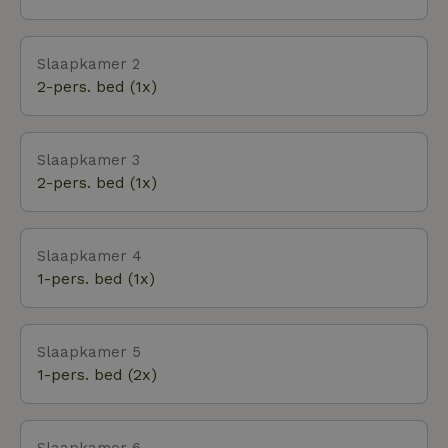
vindt u de herders van de Wassum met hun
schaapskuddes. Vlakbij is het bijzonder mooie
Slaapkamer 2
gebied het Swalmdal en dit gebied strekt zich uit
2-pers. bed (1x)
over zowel Nederland als Duitsland. Op de boerderij
is een kleine manege waar u onder toezicht paard
kan rijden. Een eigen paard meenemen is ook mogelijk.
Slaapkamer 3
2-pers. bed (1x)
Slaapkamer 4
1-pers. bed (1x)
Slaapkamer 5
1-pers. bed (2x)
Slaapkamer 6