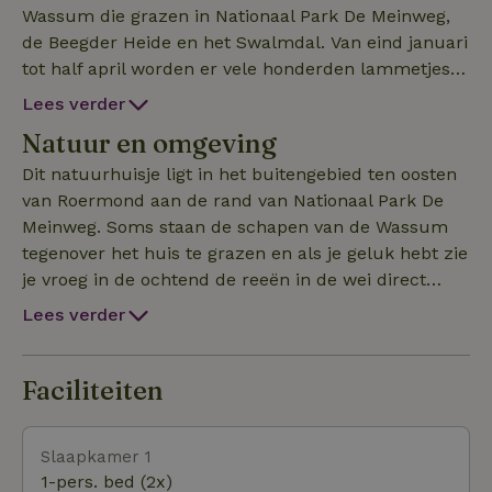
Wassum die grazen in Nationaal Park De Meinweg,
de Beegder Heide en het Swalmdal. Van eind januari
tot half april worden er vele honderden lammetjes
geboren. Kom daar van genieten. Een rondleiding op
Lees verder
ons bedrijf of een bezoek aan de herder zijn zonder
Natuur en omgeving
extra kosten mogelijk! Het woonhuis van de
boerderij is volledig gerenoveerd en ingericht als
Dit natuurhuisje ligt in het buitengebied ten oosten
modern en compleet vakantiehuis voor 12 personen.
van Roermond aan de rand van Nationaal Park De
Op de begane grond is een extra slaapbank in de
Meinweg. Soms staan de schapen van de Wassum
woonkamer (zie foto's) en sanitair voor hen die
tegenover het huis te grazen en als je geluk hebt zie
minder mobiel zijn. Dit natuurhuisje is een heerlijke
je vroeg in de ochtend de reeën in de wei direct
uitvalsbasis voor uitstapjes naar Roermond,
naast het huis! En dan is er nog de bever die
Lees verder
Maastricht of over de grens naar Düsseldorf. Voor
dammen bouwt, hebben we bijzondere vogelsoorten
echte shopliefhebbers is de Designer Outlet in
in overvloed en komen zelfs de wilde zwijnen
Roermond vlak bij. Nabij is een prachtig zwembad.
regelmatig op bezoek! Wandel gewoon eens over ons
Faciliteiten
Op de boerderij is een wol-atelier waar prachtige
landgoed met 50 hectare natuur rondom het huis.
kleding gemaakt wordt van de wol van onze eigen scha
De hoeve ligt in de Meinwegregio en het
Slaapkamer 1
Nationaalpark de Meinweg is dan ook gemakkelijk
1-pers. bed (2x)
bereikbaar met de fiets, lopend of met de auto. Daar