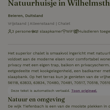
Natuurhuisje in Wilhelmsth
Beieren, Duitsland
Vrijstaand | Alleenstaand | Chalet
3 personen
1 slaapkamer
WiFi
Huisdieren toeg
Het superior chalet is smaakvol ingericht met natuurl
voldoet aan de moderne eisen voor comfortabel wonen 
privacy met een eigen trap, balkon en privacyscherm.
eetgedeelte met kookgelegenheid, een badkamer met 
slaapbank. Op het terras kun je genieten van de vrijh
56118, 63833, 63834, 70480, 70481, 70517, 70518, 7051
Deze tekst is automatisch vertaald.
Toon origineel.
Natuur en omgeving
De wijk Tiefenbach is een van de mooiste plekken in d