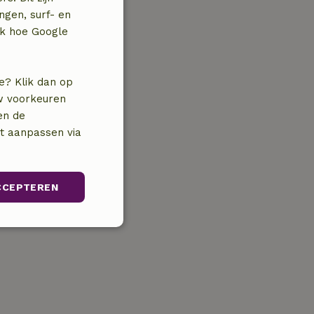
ngen, surf- en
jk hoe Google
e? Klik dan op
uw voorkeuren
en de
nt aanpassen via
CCEPTEREN
Niet-
geclassificeerd