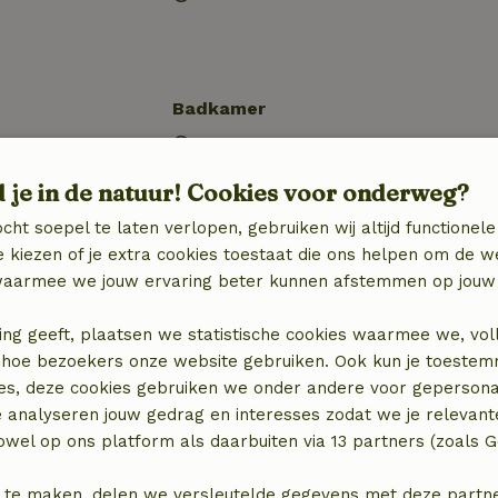
Badkamer
Sanitaire voorzieningen
binatie
Badkamer (1x)
d je in de natuur! Cookies voor onderweg?
Bad
Douche
cht soepel te laten verlopen, gebruiken wij altijd functionele
Toilet
 kiezen of je extra cookies toestaat die ons helpen om de w
aarmee we jouw ervaring beter kunnen afstemmen op jouw 
ing geeft, plaatsen we statistische cookies waarmee we, vol
 in hoe bezoekers onze website gebruiken. Ook kun je toeste
es, deze cookies gebruiken we onder andere voor gepersona
€ 40,00
e analyseren jouw gedrag en interesses zodat we je relevant
wel op ons platform als daarbuiten via 13 partners (zoals G
 te maken, delen we versleutelde gegevens met deze partners