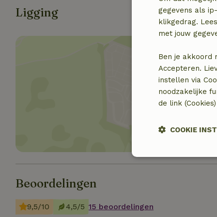
Ligging
gegevens als ip-
klikgedrag. Lees
met jouw gegev
Ben je akkoord 
Accepteren. Lie
instellen via Co
noodzakelijke f
Toon 
de link (Cookies
COOKIE INS
Strikt
noodzakelijk
Beoordelingen
9,5/10
4,5/5
15 beoordelingen