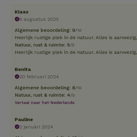
Klaas
Strik
6 augustus 2025
Strikt noodzakelijk
accountbeheer. De w
Algemene beoordeling: 9
/10
Heerlijk rustige plek in de natuur. Alles is aanwezig
Naam
Natuur, rust & ruimte: 5
/5
_tt_enable_cookie
Heerlijk rustige plek in de natuur. Alles is aanwezig
CookieScriptCons
Benita
20 februari 2024
Algemene beoordeling: 8
/10
sqzl_session_id
Natuur, rust & ruimte: 4
/5
Vertaal naar het Nederlands.
_pinterest_ct_ua
Pauline
2 januari 2024