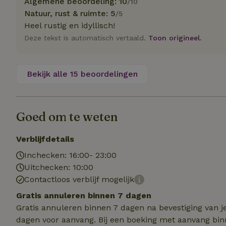
Algemene beoordeling: 10
/10
Naam
Naam
Naam
Natuur, rust & ruimte: 5
/5
sqzllocal
_nhft_booking-wi
Naam
Heel rustig en idyllisch!
_ttp
_nhftconstraint_t
Deze tekst is automatisch vertaald.
Toon origineel.
uid
_nhftconstraint_h
_nhft_eu-rental-r
_nhftconstraint_
_ttp
Bekijk alle 15 beoordelingen
onboarding
_nhftconstraint_
nh_experiments
ttcsid_D3OACIBC
_nhft_translation
_nhftconstraint_e
_ga
Goed om te weten
IDE
_nhftconstraint_r
FPAU
_nhft_wizard-en
Verblijfdetails
uet_vid
Inchecken: 16:00- 23:00
MUID
_nhft_house-relev
Uitchecken: 10:00
_ga_JRK1QL37RY
Contactloos verblijf mogelijk
_nhftconstraint_
_nhft_search-gro
locations
_nhft_tourist-tax
Gratis annuleren binnen 7 dagen
Gratis annuleren binnen 7 dagen na bevestiging van j
_nhft_recently-vi
_nhftconstraint_t
dagen voor aanvang. Bij een boeking met aanvang bin
_pin_unauth