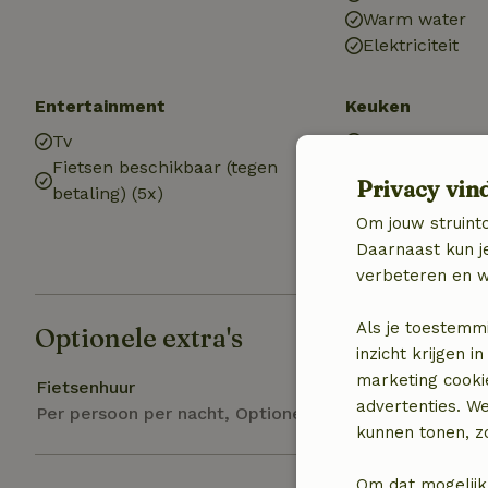
Warm water
Elektriciteit
Entertainment
Keuken
Tv
Keuken
Fietsen beschikbaar (tegen
Koel-/vriescom
Privacy vin
betaling) (5x)
Om jouw struinto
Daarnaast kun je
verbeteren en w
Als je toestemm
Optionele extra's
inzicht krijgen
marketing cooki
Fietsenhuur
advertenties. W
Per persoon per nacht, Optioneel bij boeking
kunnen tonen, zo
Om dat mogelijk