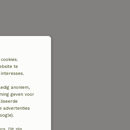
 cookies.
ebsite te
interesses.
ledig anoniem,
mming geven voor
liseerde
e advertenties
oogle).
. Dit zijn