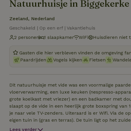
Natuurhuisje in Biggekerke
Zeeland, Nederland
Geschakeld | Op een erf | Vakantiehuis
2 personen
1 slaapkamer
WiFi
Huisdieren niet 
Gasten die hier verbleven vinden de omgeving fan
Paardrijden
Vogels kijken
Fietsen
Wandel
Dit natuurhuisje met vide was een voormalige paarden
vloerverwarming, een luxe keuken (nespresso-appara
grote koelkast met vriezer) en een badkamer met do
slaapt op de vide in een heerlijk grote boxspring van 
je naar vele TV-zenders. Uiteraard is er Wifi. Via de 
eigen tuin in (gras en terras). De tuin ligt op het zui
Dit huis is in het hoogseizoen voor minimaal een week
Lees verder