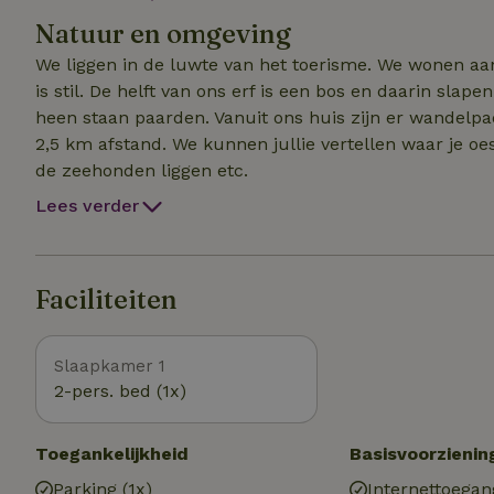
voor minimaal drie nachten. Niet geschikt voor kinder
Natuur en omgeving
toegestaan. De bedden worden opgemaakt en we legg
We liggen in de luwte van het toerisme. We wonen aan
is stil. De helft van ons erf is een bos en daarin sla
heen staan paarden. Vanuit ons huis zijn er wandelpa
2,5 km afstand. We kunnen jullie vertellen waar je oe
de zeehonden liggen etc.
Lees verder
Faciliteiten
Slaapkamer 1
2-pers. bed (1x)
Toegankelijkheid
Basisvoorzienin
Parking (1x)
Internettoegan