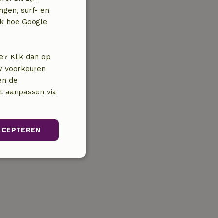
ngen, surf- en
jk hoe Google
e? Klik dan op
uw voorkeuren
en de
nt aanpassen via
CCEPTEREN
Niet-
geclassificeerd