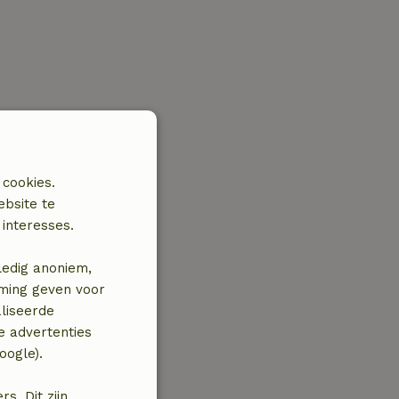
 cookies.
ebsite te
interesses.
ledig anoniem,
mming geven voor
liseerde
e advertenties
oogle).
. Dit zijn