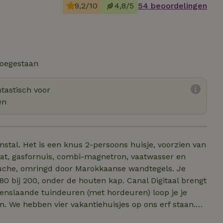
9,2/10
4,8/5
54 beoordelingen
toegestaan
tastisch voor
en
stal. Het is een knus 2-persoons huisje, voorzien van
at, gasfornuis, combi-magnetron, vaatwasser en
uche, omringd door Marokkaanse wandtegels. Je
180 bij 200, onder de houten kap. Canal Digitaal brengt
openslaande tuindeuren (met hordeuren) loop je je
den. We hebben vier vakantiehuisjes op ons erf staan.
 te huur. In het laagseizoen kun je dit huis huren