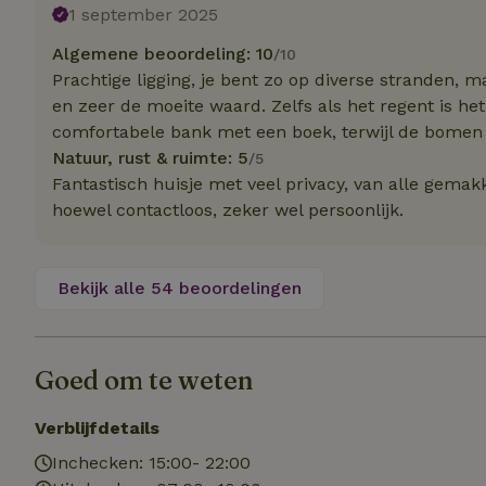
Naam
Naam
1 september 2025
Naam
sqzllocal
_nhft_booking-wi
Naam
Algemene beoordeling: 10
/10
_ttp
_nhftconstraint_t
Prachtige ligging, je bent zo op diverse stranden, 
uid
_nhftconstraint_h
en zeer de moeite waard. Zelfs als het regent is het
comfortabele bank met een boek, terwijl de bomen
_nhft_eu-rental-r
_nhftconstraint_
_ttp
Natuur, rust & ruimte: 5
/5
onboarding
_nhftconstraint_
Fantastisch huisje met veel privacy, van alle gemak
nh_experiments
ttcsid_D3OACIBC
_nhft_translation
hoewel contactloos, zeker wel persoonlijk.
_nhftconstraint_e
_ga
IDE
_nhftconstraint_r
FPAU
Bekijk alle 54 beoordelingen
_nhft_wizard-en
uet_vid
MUID
_nhft_house-relev
Goed om te weten
_ga_JRK1QL37RY
_nhftconstraint_
_nhft_search-gro
locations
_nhft_tourist-tax
Verblijfdetails
_nhft_recently-vi
_nhftconstraint_t
Inchecken: 15:00- 22:00
_pin_unauth