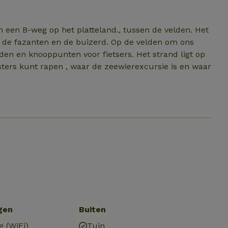
en. Omwille van de rust zijn geen huisdieren
en handdoeken / theedoeken etc klaar.
 een B-weg op het platteland., tussen de velden. Het
pen de fazanten en de buizerd. Op de velden om ons
den en knooppunten voor fietsers. Het strand ligt op
sters kunt rapen , waar de zeewierexcursie is en waar
gen
Buiten
g (WiFi)
Tuin