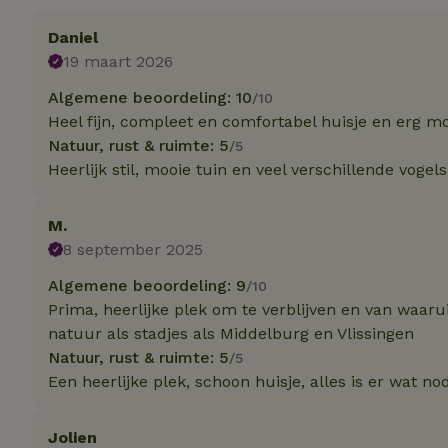
Daniel
Strik
19 maart 2026
Strikt noodzakelijk
accountbeheer. De w
Algemene beoordeling: 10
/10
Heel fijn, compleet en comfortabel huisje en erg m
Naam
Natuur, rust & ruimte: 5
/5
_tt_enable_cookie
Heerlijk stil, mooie tuin en veel verschillende vogels
CookieScriptCons
M.
8 september 2025
Algemene beoordeling: 9
/10
sqzl_session_id
Prima, heerlijke plek om te verblijven en van waaru
natuur als stadjes als Middelburg en Vlissingen
Natuur, rust & ruimte: 5
/5
_pinterest_ct_ua
Een heerlijke plek, schoon huisje, alles is er wat no
Jolien