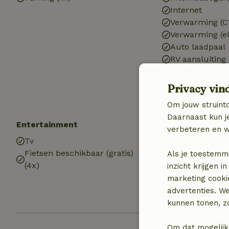
Internet
Verwarming (C
Verwarming (el
Auto laadpaal
RV aansluiting
Drinkwater
Warm water
Privacy vin
Elektriciteit
Om jouw struinto
Daarnaast kun je
Entertainment
Keuken
verbeteren en w
Tv
Keuken
Fietsen beschikbaar (gratis)
Afwasmachine
Als je toestemm
(4x)
Koel-/vriescom
inzicht krijgen
Oven
marketing cooki
Gasfornuis
advertenties. W
kunnen tonen, zo
Om dat mogelijk