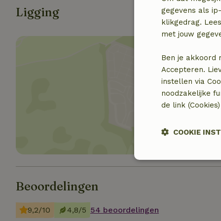
Ligging
gegevens als ip-
klikgedrag. Lees
met jouw gegev
Ben je akkoord 
Accepteren. Lie
instellen via Co
noodzakelijke f
Toon 
de link (Cookies
COOKIE INS
Strikt
noodzakelijk
Beoordelingen
9,2/10
4,8/5
54 beoordelingen