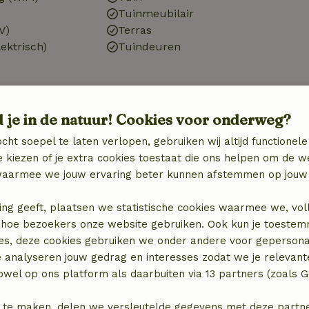
Tuinmeubilair
V)
Terras
ektrisch)
Tuindeuren
d je in de natuur! Cookies voor onderweg?
cht soepel te laten verlopen, gebruiken wij altijd functionele
 kiezen of je extra cookies toestaat die ons helpen om de w
Badkamer
aarmee we jouw ervaring beter kunnen afstemmen op jouw 
Sanitaire voorzieningen
Badkamer (1x)
ing geeft, plaatsen we statistische cookies waarmee we, vol
binatie
Douche
 in hoe bezoekers onze website gebruiken. Ook kun je toeste
Toilet
es, deze cookies gebruiken we onder andere voor gepersona
e analyseren jouw gedrag en interesses zodat we je relevant
wel op ons platform als daarbuiten via 13 partners (zoals G
 te maken, delen we versleutelde gegevens met deze partners