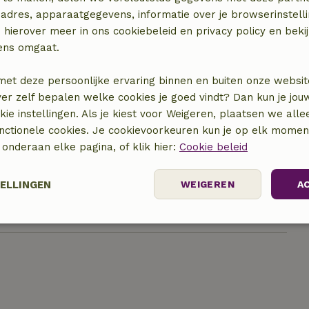
adres, apparaatgegevens, informatie over je browserinstelli
 hierover meer in ons cookiebeleid en privacy policy en beki
ens omgaat.
met deze persoonlijke ervaring binnen en buiten onze websit
ver zelf bepalen welke cookies je goed vindt? Dan kun je jo
okie instellingen. Als je kiest voor Weigeren, plaatsen we alle
unctionele cookies. Je cookievoorkeuren kun je op elk mome
locatie
) onderaan elke pagina, of klik hier:
Cookie beleid
TELLINGEN
WEIGEREN
A
Prestatie
Targeting
Functioneel