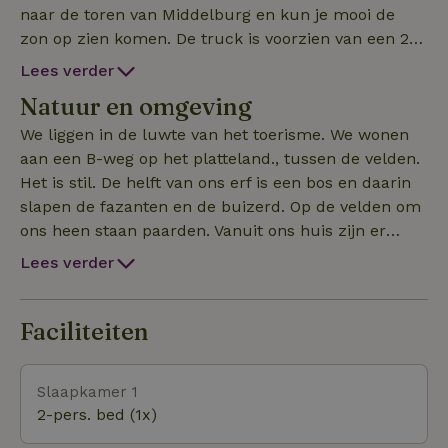
naar de toren van Middelburg en kun je mooi de
zon op zien komen. De truck is voorzien van een 2-
p. boxspring van 160x200 (nog niet op foto) heeft
Lees verder
elektriciteit, ramen met horren en
Natuur en omgeving
verduisteringsmogelijkheden, ventilator en
nespresso-apparaat en waterkoker. De stahoogte is
We liggen in de luwte van het toerisme. We wonen
ong. 180cm. Water pak je aan het tappunt aan de
aan een B-weg op het platteland., tussen de velden.
zijkant van de truck. Je hebt een eigen
Het is stil. De helft van ons erf is een bos en daarin
sanitairruimte met een douche (warm water), wc,
slapen de fazanten en de buizerd. Op de velden om
koelkast en een 2-pits inductieplaatje. Dit huisje
ons heen staan paarden. Vanuit ons huis zijn er
staat 50m verderop. Kookgerei en servies is
wandelpaden en knooppunten voor fietsers. Je kan
Lees verder
aanwezig evenals beddengoed en handdoeken. Het
fietsen bij ons gebruiken. Het strand ligt op 2,5 km
is bedoeld voor rustzoekers en mensen die luxe
afstand. We kunnen jullie vertellen waar je oesters
willen kamperen. Er zijn veel vogels, geen televisie.
kunt rapen , waar de zeewierexcursie is en waar de
Faciliteiten
Deze truck is van mei tot eind september voor
zeehonden liggen etc.
minimaal 3 nachten te huur. Op ons erf staan ook 4
Slaapkamer 1
huizen voor de verhuur met veel privé.
2-pers. bed (1x)