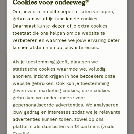
paradijsje voor de rust en natuurliefhebber! Zelf
Cookies voor onderweg?
ben ik van wandelen en vanuit het huisje loop je
Om jouw struintocht soepel te laten verlopen,
zo naar Vlissingen (12 km) of Westkapelle (14
gebruiken wij altijd functionele cookies.
km). Beiden met prachtige routes door bossen
Daarnaast kun je kiezen of je extra cookies
en duingebied.
toestaat die ons helpen om de website te
verbeteren en waarmee we jouw ervaring beter
Wouter
kunnen afstemmen op jouw interesses.
23 juni 2025
Als je toestemming geeft, plaatsen we
Algemene beoordeling: 9
/10
statistische cookies waarmee we, volledig
Heel leuke accommodatie, sfeervol en heerlijk
anoniem, inzicht krijgen in hoe bezoekers onze
rustig. Alles is goed uitgelegd. Veel zitruimte op
website gebruiken. Ook kun je toestemming
terras en rondom. In juni pakten we nog lekker
geven voor marketing cookies, deze cookies
de avondzon mee. Dicht bij strand, Vlissingen en
gebruiken we onder andere voor
Middelburg. Servicehuisje met sanitair en
gepersonaliseerde advertenties. We analyseren
keuken was handig en compleet. Heel handig
jouw gedrag en interesses zodat we je relevante
dat er al een zaklamp klaar hing voor s&#039;
advertenties kunnen tonen, zowel op ons
avonds.
platform als daarbuiten via 13 partners (zoals
Natuur, rust & ruimte: 5
/5
Google).