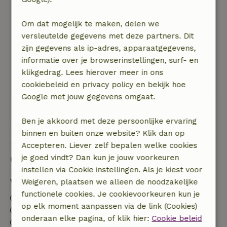
Heerlijk rustige plek aan de rand van het terrein
met alleen geluiden van de dieren. &#039;s
Om dat mogelijk te maken, delen we
Avonds een plekje in de zon aan de
versleutelde gegevens met deze partners. Dit
picknicktafel. Uitzicht over wei met paarden en
zijn gegevens als ip-adres, apparaatgegevens,
voorbijscharrelende fazanten en konijnen.
informatie over je browserinstellingen, surf- en
Gezellige kippetjes die langskwamen. Wij waren
klikgedrag. Lees hierover meer in ons
er eind juni en de omgeving en het strand zijn
cookiebeleid en privacy policy en bekijk hoe
nog lekker rustig.
Google met jouw gegevens omgaat.
Ben je akkoord met deze persoonlijke ervaring
Bekijk alle 48 beoordelingen
binnen en buiten onze website? Klik dan op
Accepteren. Liever zelf bepalen welke cookies
Goed om te weten
je goed vindt? Dan kun je jouw voorkeuren
instellen via Cookie instellingen. Als je kiest voor
Verblijfdetails
Weigeren, plaatsen we alleen de noodzakelijke
functionele cookies. Je cookievoorkeuren kun je
Inchecken: 15:00- 22:00
op elk moment aanpassen via de link (Cookies)
Uitchecken: 06:00- 10:00
onderaan elke pagina, of klik hier:
Cookie beleid
Contactloos verblijf mogelijk