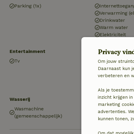
Parking (1x)
Internettoegan
Verwarming (el
Drinkwater
Warm water
Elektriciteit
Privacy vin
Entertainment
Keuken
Tv
Keuken
Om jouw struinto
Afwasmachine
Daarnaast kun je
Koel-/vriescom
verbeteren en w
Als je toestemm
inzicht krijgen
Wasserij
marketing cooki
Wasmachine
advertenties. W
(gemeenschappelijk)
kunnen tonen, zo
Om dat mogelijk