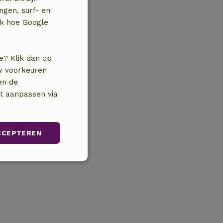
ngen, surf- en
jk hoe Google
e? Klik dan op
uw voorkeuren
en de
nt aanpassen via
CCEPTEREN
Niet-
geclassificeerd