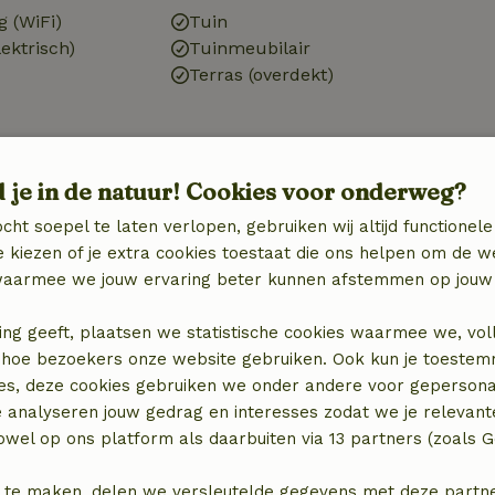
g (WiFi)
Tuin
ektrisch)
Tuinmeubilair
Terras (overdekt)
d je in de natuur! Cookies voor onderweg?
Badkamer
Sanitaire voorzieningen
cht soepel te laten verlopen, gebruiken wij altijd functionele
Badkamer (1x)
 kiezen of je extra cookies toestaat die ons helpen om de w
binatie
Douche
aarmee we jouw ervaring beter kunnen afstemmen op jouw 
Toilet
ing geeft, plaatsen we statistische cookies waarmee we, vol
 in hoe bezoekers onze website gebruiken. Ook kun je toeste
es, deze cookies gebruiken we onder andere voor gepersona
e analyseren jouw gedrag en interesses zodat we je relevant
wel op ons platform als daarbuiten via 13 partners (zoals G
 te maken, delen we versleutelde gegevens met deze partners