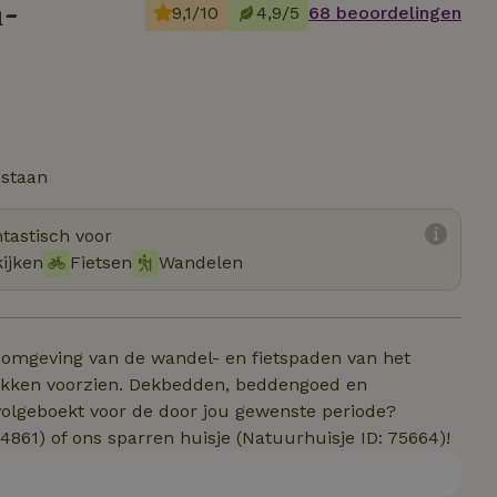
n-
9,1/10
4,9/5
68 beoordelingen
estaan
tastisch voor
kijken
Fietsen
Wandelen
te omgeving van de wandel- en fietspaden van het
makken voorzien. Dekbedden, beddengoed en
volgeboekt voor de door jou gewenste periode?
4861) of ons sparren huisje (Natuurhuisje ID: 75664)!