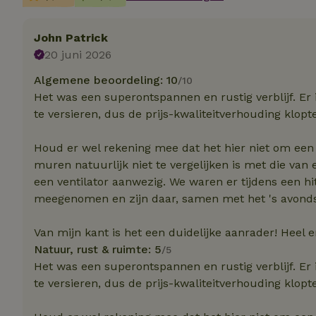
Strik
John Patrick
Strikt noodzakelijk
20 juni 2026
accountbeheer. De w
Algemene beoordeling: 10
/10
Naam
Het was een superontspannen en rustig verblijf. Er 
te versieren, dus de prijs-kwaliteitverhouding klopt
_tt_enable_cookie
Houd er wel rekening mee dat het hier niet om een 
CookieScriptCons
muren natuurlijk niet te vergelijken is met die van
een ventilator aanwezig. We waren er tijdens een hi
meegenomen en zijn daar, samen met het 's avond
sqzl_session_id
Van mijn kant is het een duidelijke aanrader! Heel e
Natuur, rust & ruimte: 5
/5
_pinterest_ct_ua
Het was een superontspannen en rustig verblijf. Er 
te versieren, dus de prijs-kwaliteitverhouding klopt