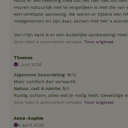
Houd er wel rekening mee dat het hier niet om een 
Naam
Naam
Naam
muren natuurlijk niet te vergelijken is met die van
sqzllocal
_nhft_booking-wi
Naam
een ventilator aanwezig. We waren er tijdens een hi
_ttp
_nhftconstraint_t
meegenomen en zijn daar, samen met het 's avond
uid
_nhftconstraint_h
Van mijn kant is er een duidelijke aanbeveling! Heel
_nhft_eu-rental-r
_nhftconstraint_
_ttp
Deze tekst is automatisch vertaald.
Toon origineel.
onboarding
_nhftconstraint_
nh_experiments
ttcsid_D3OACIBC
_nhft_translation
Thomas
_nhftconstraint_e
_ga
1 juni 2026
IDE
_nhftconstraint_r
FPAU
Algemene beoordeling: 9
/10
_nhft_wizard-en
Meer comfort dan verwacht.
uet_vid
Natuur, rust & ruimte: 5
/5
MUID
_nhft_house-relev
Rustig, schoon, alles wat je nodig hebt. Geweldige 
_ga_JRK1QL37RY
_nhftconstraint_
Deze tekst is automatisch vertaald.
Toon origineel.
_nhft_search-gro
locations
_nhft_tourist-tax
Anne-Sophie
_nhft_recently-vi
_nhftconstraint_t
4 april 2026
_pin_unauth