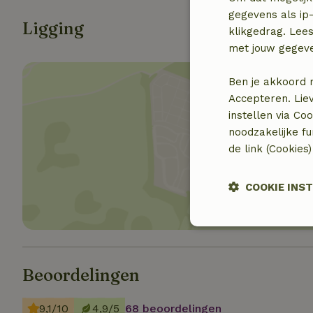
gegevens als ip-
Ligging
klikgedrag. Lees
met jouw gegev
Ben je akkoord 
Accepteren. Lie
instellen via Co
noodzakelijke f
Toon 
de link (Cookies
COOKIE INS
Strikt
noodzakelijk
Beoordelingen
9,1/10
4,9/5
68 beoordelingen