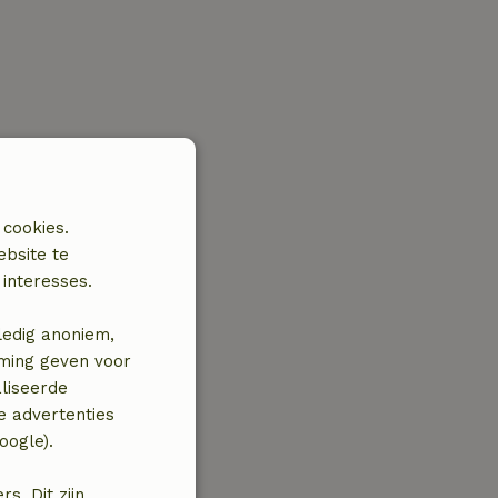
 cookies.
ebsite te
interesses.
ledig anoniem,
mming geven voor
liseerde
e advertenties
oogle).
. Dit zijn