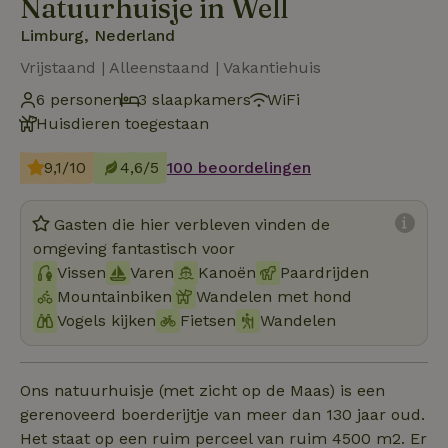
Natuurhuisje in Well
Limburg, Nederland
Vrijstaand | Alleenstaand | Vakantiehuis
6 personen
3 slaapkamers
WiFi
Huisdieren toegestaan
9,1/10
4,6/5
100 beoordelingen
Gasten die hier verbleven vinden de
omgeving fantastisch voor
Vissen
Varen
Kanoën
Paardrijden
Mountainbiken
Wandelen met hond
Vogels kijken
Fietsen
Wandelen
Ons natuurhuisje (met zicht op de Maas) is een
gerenoveerd boerderijtje van meer dan 130 jaar oud.
Het staat op een ruim perceel van ruim 4500 m2. Er