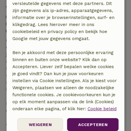
versleutelde gegevens met deze partners. Dit
Verblijfdetails
zijn gegevens als ip-adres, apparaatgegevens,
Inchecken: 16:00- 20:00
informatie over je browserinstellingen, surf- en
Uitchecken: 07:00- 10:00
klikgedrag. Lees hierover meer in ons
Vuurwerkvrije omgeving
cookiebeleid en privacy policy en bekijk hoe
Google met jouw gegevens omgaat.
Gratis annuleren binnen 7 dagen
Gratis annuleren binnen 7 dagen na bevestiging van
Ben je akkoord met deze persoonlijke ervaring
je boeking, bij een boekingsaanvraag meer dan 28
binnen en buiten onze website? Klik dan op
dagen voor aanvang. Bij een boeking met aanvang
Accepteren. Liever zelf bepalen welke cookies
binnen 28 dagen geldt gratis annuleren binnen 24
je goed vindt? Dan kun je jouw voorkeuren
uur. Bij annulering binnen gestelde periode heb je
instellen via Cookie instellingen. Als je kiest voor
recht op volledige terugbetaling van het
Weigeren, plaatsen we alleen de noodzakelijke
boekingsbedrag.
functionele cookies. Je cookievoorkeuren kun je
op elk moment aanpassen via de link (Cookies)
Daarna krijg je een deel van de reissom en 100% van
onderaan elke pagina, of klik hier:
Cookie beleid
de borg terugbetaald:
• tot 42 dagen voor aankomst: 70% terugbetaald
WEIGEREN
ACCEPTEREN