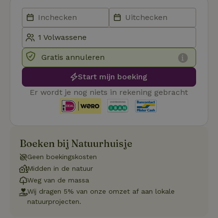
Aanbieder
/
Naam
Vervaldatum
Omschrij
Domein
_tt_enable_cookie
.natuurhuisje.nl
2 maanden
Deze coo
4 weken
gebruikt
voorkeur
gebruike
betrekkin
Gratis annuleren
gebruik v
op de web
onthoude
Start mijn boeking
CookieScriptConsent
CookieScript
4 weken 2
Deze coo
Er wordt je nog niets in rekening gebracht
.natuurhuisje.nl
dagen
gebruikt 
Cookie-S
service 
cookievo
van bezo
onthoude
cookie-b
Cookie-Sc
Boeken bij Natuurhuisje
Google
noodzake
Privacy Policy
correct t
Geen boekingskosten
Midden in de natuur
sqzl_session_id
.natuurhuisje.nl
29 minuten
Dit cooki
53
gebruikt
Weg van de massa
seconden
gebruiker
onderhou
Wij dragen 5% van onze omzet af aan lokale
de webse
natuurprojecten.
waardoor
consisten
efficiënte