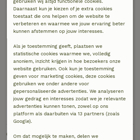
gebruiken wij altijd functionele cookies.
van de weg en watersporters
Daarnaast kun je kiezen of je extra cookies
toestaat die ons helpen om de website te
Martin
verbeteren en waarmee we jouw ervaring beter
29 mei 2026
kunnen afstemmen op jouw interesses.
Algemene beoordeling: 9
/10
Werkelijk een prachtig plekje.
Als je toestemming geeft, plaatsen we
Natuur, rust & ruimte: 4
/5
statistische cookies waarmee we, volledig
Prachtig huisje en vooral ook een ruime
anoniem, inzicht krijgen in hoe bezoekers onze
prachtig ingerichte tuin, en een meedenkende
website gebruiken. Ook kun je toestemming
attente eigenaar. Af en toe wat geluid van
geven voor marketing cookies, deze cookies
provinciale weg langs het huisje, maar grootste
gebruiken we onder andere voor
deel van de tijd een oase van rust en vogeltjes.
gepersonaliseerde advertenties. We analyseren
jouw gedrag en interesses zodat we je relevante
advertenties kunnen tonen, zowel op ons
Bekijk alle 100 beoordelingen
platform als daarbuiten via 13 partners (zoals
Google).
Goed om te weten
Om dat mogelijk te maken, delen we