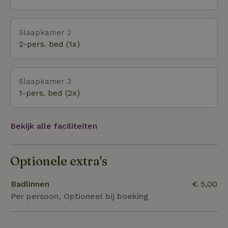
aan de andere oever de mooie omgeving te
verkennen. Voor watersport zijn er allerlei
Slaapkamer 2
mogelijkheden op het Leukermeer.
2-pers. bed (1x)
Slaapkamer 3
1-pers. bed (2x)
Bekijk alle faciliteiten
Optionele extra's
Badlinnen
€ 5,00
Per persoon, Optioneel bij boeking