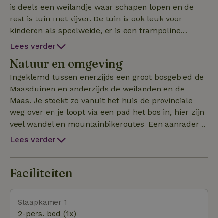
is deels een weilandje waar schapen lopen en de
rest is tuin met vijver. De tuin is ook leuk voor
kinderen als speelweide, er is een trampoline
aanwezig- uiteraard gebruik op eigen risico. In het
Lees verder
tuinhuisje staat een hottup met lounge set. Het huis
Natuur en omgeving
heeft een knusse keuken die van alle gemakken is
voorzien. Er is een ruime zonnige serre (met zicht
Ingeklemd tussen enerzijds een groot bosgebied de
op de tuin en de Maas) en aansluitend terras. De
Maasduinen en anderzijds de weilanden en de
sfeervolle kamer is ruim en voorzien van een
Maas. Je steekt zo vanuit het huis de provinciale
slaapbank. Verder is er wc, bad en douche en drie
weg over en je loopt via een pad het bos in, hier zijn
slaapkamers. Wij bieden de mogelijkheid om samen
veel wandel en mountainbikeroutes. Een aanrader is
met de eigenaar/schipper de Maas te verkennen
de wandelroute naar Putjesbergen, of een bezoek
Lees verder
(tegen betaling en afhankelijk van weer en
aan de meren (o.a. Reindersmeer) . Je waant je echt
beschikbaarheid). Vistochtjes, rustig de natuur
in het buitenland. Aan de andere zijde van het huis
voorbij laten glijden of planerend over het water
loop je vanuit het zandpad naar de weilanden met
Faciliteiten
mag u dan zelf invullen.
in de zomer koeien en de Maas. Hier kom je op
vervolgens op een weggetje dat onderdeel uitmaakt
Slaapkamer 1
van verschillende wandel- en fietsroutes. Er is zelfs
2-pers. bed (1x)
een fietspondje wat je over de Maas brengt om ook