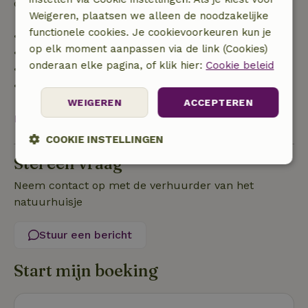
de borg terugbetaald:
Weigeren, plaatsen we alleen de noodzakelijke
functionele cookies. Je cookievoorkeuren kun je
• tot 42 dagen voor aankomst: 70% terugbetaald
op elk moment aanpassen via de link (Cookies)
• 42–28 dagen voor aankomst: 40% terugbetaald
onderaan elke pagina, of klik hier:
Cookie beleid
• 28 dagen tot de aankomstdag: 10% terugbetaald
• op de aankomstdag of later: geen terugbetaling
WEIGEREN
ACCEPTEREN
Bekijk alles
COOKIE INSTELLINGEN
Stel een vraag
Strikt
Prestatie
Targeting
noodzakelijk
Neem contact op met de verhuurder van het
natuurhuisje
Stuur een bericht
Functioneel
Niet-geclassificeerd
Start mijn boeking