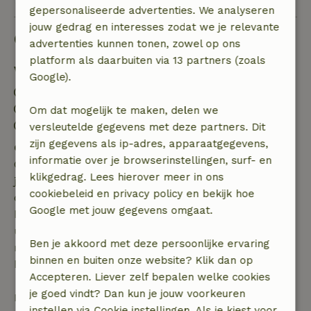
gepersonaliseerde advertenties. We analyseren
jouw gedrag en interesses zodat we je relevante
Goed om te weten
advertenties kunnen tonen, zowel op ons
platform als daarbuiten via 13 partners (zoals
Verblijfdetails
Google).
Inchecken: 16:00- 23:55
Uitchecken: 07:00- 11:00
Om dat mogelijk te maken, delen we
Contactloos verblijf mogelijk
versleutelde gegevens met deze partners. Dit
zijn gegevens als ip-adres, apparaatgegevens,
Gratis annuleren binnen 7 dagen
informatie over je browserinstellingen, surf- en
Gratis annuleren binnen 7 dagen na bevestiging van
klikgedrag. Lees hierover meer in ons
je boeking, bij een boekingsaanvraag meer dan 28
cookiebeleid en privacy policy en bekijk hoe
dagen voor aanvang. Bij een boeking met aanvang
Google met jouw gegevens omgaat.
binnen 28 dagen geldt gratis annuleren binnen 24
uur. Bij annulering binnen gestelde periode heb je
Ben je akkoord met deze persoonlijke ervaring
recht op volledige terugbetaling van het
binnen en buiten onze website? Klik dan op
boekingsbedrag.
Accepteren. Liever zelf bepalen welke cookies
je goed vindt? Dan kun je jouw voorkeuren
Daarna krijg je een deel van de reissom en 100% van
instellen via Cookie instellingen. Als je kiest voor