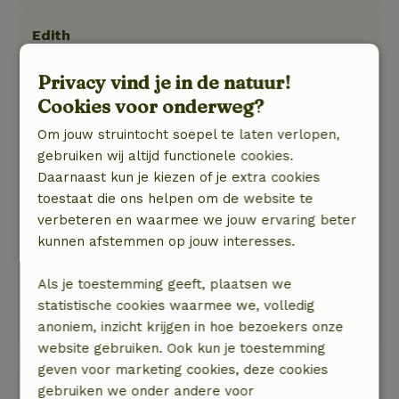
Edith
3 juli 2025
Privacy vind je in de natuur!
Algemene beoordeling: 10
/10
Cookies voor onderweg?
Je kunt meteen vanuit de cottage wandelen in
de prachtige omgeving. Bart is heel hartelijk en
Om jouw struintocht soepel te laten verlopen,
reageert meteen op vragen. Je voelt je hier heel
gebruiken wij altijd functionele cookies.
welkom. Jammer dat we maar een week
Daarnaast kun je kiezen of je extra cookies
hadden.
toestaat die ons helpen om de website te
Natuur, rust & ruimte: 5
/5
verbeteren en waarmee we jouw ervaring beter
Alles klopt hier. De cottage is prachtig en
kunnen afstemmen op jouw interesses.
helemaal in stijl opgeknapt. Het is heel stil, met
een geweldig uitzicht en een mooie tuin. Fijne
Als je toestemming geeft, plaatsen we
keuken ook. En het bed slaapt fantastisch. We
statistische cookies waarmee we, volledig
zijn helemaal tot rust gekomen.
anoniem, inzicht krijgen in hoe bezoekers onze
website gebruiken. Ook kun je toestemming
geven voor marketing cookies, deze cookies
Bekijk alle 15 beoordelingen
gebruiken we onder andere voor