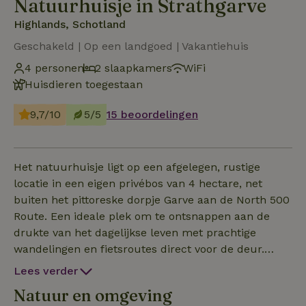
Natuurhuisje in Strathgarve
Highlands, Schotland
Geschakeld | Op een landgoed | Vakantiehuis
4 personen
2 slaapkamers
WiFi
Huisdieren toegestaan
9,7/10
5/5
15 beoordelingen
Het natuurhuisje ligt op een afgelegen, rustige
locatie in een eigen privébos van 4 hectare, net
buiten het pittoreske dorpje Garve aan de North 500
Route. Een ideale plek om te ontsnappen aan de
drukte van het dagelijkse leven met prachtige
wandelingen en fietsroutes direct voor de deur.
Deze cottage is een Victoriaans huisje dat volledig en
Lees verder
smaakvol is gerenoveerd om ervoor te zorgen dat
Natuur en omgeving
gasten genieten van een comfortabel en ontspannen