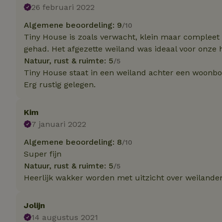
26 februari 2022
Strik
Algemene beoordeling: 9
/10
Tiny House is zoals verwacht, klein maar compleet
Strikt noodzakelijk
accountbeheer. De w
gehad. Het afgezette weiland was ideaal voor onze 
Natuur, rust & ruimte: 5
/5
Naam
Tiny House staat in een weiland achter een woonbo
_tt_enable_cookie
Erg rustig gelegen.
CookieScriptCons
Kim
7 januari 2022
Algemene beoordeling: 8
/10
sqzl_session_id
Super fijn
Natuur, rust & ruimte: 5
/5
Heerlijk wakker worden met uitzicht over weilande
_pinterest_ct_ua
Jolijn
14 augustus 2021