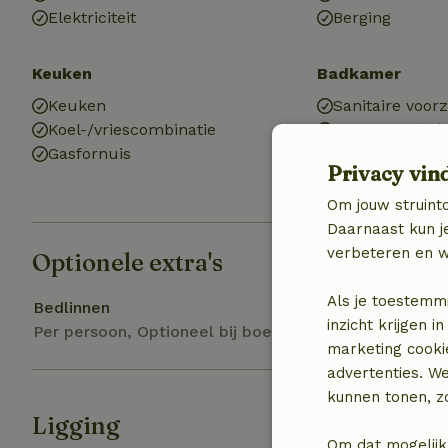
Elektriciteit
Berging
Keuken
Badkamer
Keuken
Sanitaire voor
Koel-/vriescombinatie
Badkamer (1x)
Gasfornuis
Douche
Privacy vin
Toilet
Om jouw struinto
Daarnaast kun je
verbeteren en w
Optionele extra's
Als je toestemm
Bedlinnen
inzicht krijgen
Per persoon, Optioneel bij boeking
marketing cooki
advertenties. W
kunnen tonen, zo
Ligging
Om dat mogelijk