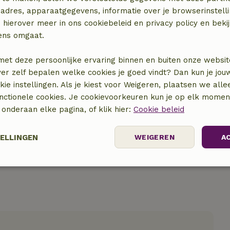
adres, apparaatgegevens, informatie over je browserinstelli
 hierover meer in ons cookiebeleid en privacy policy en beki
ens omgaat.
met deze persoonlijke ervaring binnen en buiten onze websit
ver zelf bepalen welke cookies je goed vindt? Dan kun je jo
locatie
okie instellingen. Als je kiest voor Weigeren, plaatsen we alle
unctionele cookies. Je cookievoorkeuren kun je op elk mome
) onderaan elke pagina, of klik hier:
Cookie beleid
TELLINGEN
WEIGEREN
A
Prestatie
Targeting
Functioneel