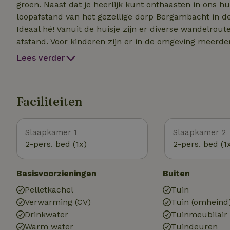
groen. Naast dat je heerlijk kunt onthaasten in ons huis
loopafstand van het gezellige dorp Bergambacht in d
Ideaal hé! Vanuit de huisje zijn er diverse wandelrout
afstand. Voor kinderen zijn er in de omgeving meerder
fietsroutes voor de Krimpenerwaard, Krimpenerwaa
Lees verder
Alblasserwaard beschikbaar. Wandel, fietsroutes- en l
House. Tip, bezoek tijdens het wandelen of fietsen ee
onder het genot van een kopje koffie/thee/chocoladem
Faciliteiten
Slaapkamer 1
Slaapkamer 2
2-pers. bed (1x)
2-pers. bed (1
Basisvoorzieningen
Buiten
Pelletkachel
Tuin
Verwarming (CV)
Tuin (omheind
Drinkwater
Tuinmeubilair
Warm water
Tuindeuren