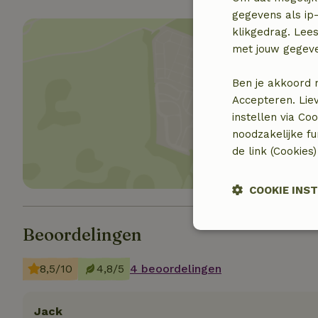
gegevens als ip-
klikgedrag. Lees
met jouw gegev
Ben je akkoord 
Accepteren. Lie
Toon 
instellen via Co
noodzakelijke f
de link (Cookies
COOKIE INS
Beoordelingen
Strikt
noodzakelijk
8,5/10
4,8/5
4 beoordelingen
Jack