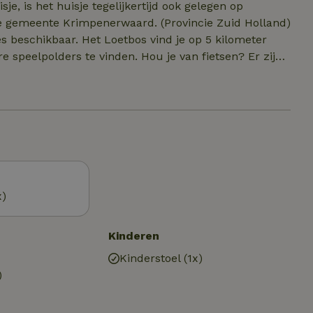
je, is het huisje tegelijkertijd ook gelegen op
e gemeente Krimpenerwaard. (Provincie Zuid Holland)
es beschikbaar. Het Loetbos vind je op 5 kilometer
e speelpolders te vinden. Hou je van fietsen? Er zijn
rd – Lopikerwaard en Krimpenerwaard –
euke tips en uitjes in de omgeving vind je in ons Tiny
n Rustpunt waar het mogelijk is om uit te rusten
elk of fris met wat lekkers.
x)
Kinderen
Kinderstoel (1x)
)