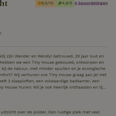
ht
8,5/10
4,8/5
4 beoordelingen
n
 Wij zijn Wander en Wendy! Getrouwd, 29 jaar oud en
0 hebben we een Tiny House gebouwd, ontworpen en
en bij de natuur, met minder spullen en je ecologische
mfort? Wij verhuren ons Tiny House graag aan je! Het
eeft 2 slaaploften, een volwaardige badkamer, een
 House huren: Wil je ook heerlijk onthaasten en lijkt
y House? Neem dan gerust contact met ons op. Wij
der en Wendy
uitzicht over de polder. Een rustige plek met veel