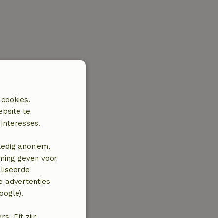
 cookies.
ebsite te
interesses.
ledig anoniem,
mming geven voor
liseerde
e advertenties
oogle).
. Dit zijn