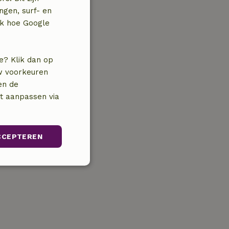
ngen, surf- en
jk hoe Google
e? Klik dan op
uw voorkeuren
en de
nt aanpassen via
CCEPTEREN
Niet-
geclassificeerd