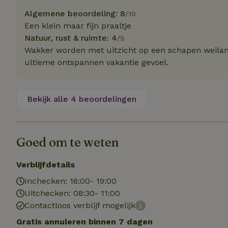
Naam
Naam
Naam
Algemene beoordeling: 8
/10
sqzllocal
_nhft_booking-wi
Naam
Een klein maar fijn praaltje
_ttp
_nhftconstraint_t
Natuur, rust & ruimte: 4
/5
uid
_nhftconstraint_h
Wakker worden met uitzicht op een schapen weiland
ultieme ontspannen vakantie gevoel.
_nhft_eu-rental-r
_nhftconstraint_
_ttp
onboarding
_nhftconstraint_
nh_experiments
ttcsid_D3OACIBC
_nhft_translation
Bekijk alle 4 beoordelingen
_nhftconstraint_e
_ga
IDE
_nhftconstraint_r
FPAU
_nhft_wizard-en
Goed om te weten
uet_vid
Verblijfdetails
MUID
_nhft_house-relev
_ga_JRK1QL37RY
Inchecken: 16:00- 19:00
_nhftconstraint_
_nhft_search-gro
locations
Uitchecken: 08:30- 11:00
_nhft_tourist-tax
Contactloos verblijf mogelijk
_nhft_recently-vi
_nhftconstraint_t
Gratis annuleren binnen 7 dagen
_pin_unauth