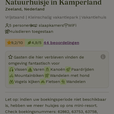
Natuurhuisje in Kamperland
Zeeland, Nederland
Vrijstaand | Kleinschalig vakantiepark | Vakantiehuis
5 personen
2 slaapkamers
WiFi
Huisdieren toegestaan
9,2/10
4,9/5
44 beoordelingen
Gasten die hier verbleven vinden de
omgeving fantastisch voor
Vissen
Varen
Kanoën
Paardrijden
Mountainbiken
Wandelen met hond
Vogels kijken
Fietsen
Wandelen
Let op: indien uw boekingsperiode niet beschikbaar
is, hebben we meer huisjes op ons mini-resort.
Check boekingsnummers: 62862, 63753, 63758,