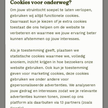
Cookies voor onderweg?
honden
Natuur, rust & ruimte: 5
/5
Om jouw struintocht soepel te laten verlopen,
Het huisje was werkelijk fantastisch. Klein maar
gebruiken wij altijd functionele cookies.
compleet, warm, gezellig en een heel mooi
Daarnaast kun je kiezen of je extra cookies
uitzicht. De bedden lagen heerlijk, de douche
toestaat die ons helpen om de website te
was prima en de keuken van alle gemakken
verbeteren en waarmee we jouw ervaring beter
voorzien
kunnen afstemmen op jouw interesses.
Als je toestemming geeft, plaatsen we
Rinske
statistische cookies waarmee we, volledig
4 oktober 2025
anoniem, inzicht krijgen in hoe bezoekers onze
Algemene beoordeling: 9
/10
website gebruiken. Ook kun je toestemming
Heel fijn compleet huisje. Comfortabel, schoon,
geven voor marketing cookies, deze cookies
licht en van alle gemakken voorzien. Een echte
gebruiken we onder andere voor
aanrader !
gepersonaliseerde advertenties. We analyseren
Natuur, rust & ruimte: 4
/5
jouw gedrag en interesses zodat we je relevante
Fijne ligging aan doodlopend landweggetje. Mooi
advertenties kunnen tonen, zowel op ons
uitzicht met prachtige luchten bij
platform als daarbuiten via 13 partners (zoals
zonsondergang.