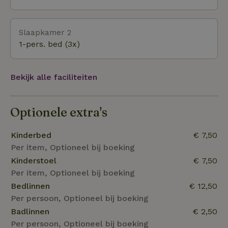
Oosterscheldekering, het pronkstuk van de
deltawerken, met daarop het eiland “Neeltje Jans”.
Slaapkamer 2
Hier is een informatie- en attractiepark voor jong en
1-pers. bed (3x)
oud. Rustieke plaatsjes zoals Veere en Domburg
liggen op fietsafstand van de camping.
Bekijk alle faciliteiten
Optionele extra's
Kinderbed
€ 7,50
Per item, Optioneel bij boeking
Kinderstoel
€ 7,50
Per item, Optioneel bij boeking
Bedlinnen
€ 12,50
Per persoon, Optioneel bij boeking
Badlinnen
€ 2,50
Per persoon, Optioneel bij boeking