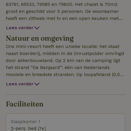
63761, 65533, 79585 en 79600. Het chalet is 70m2
groot en geschikt voor 5 personen. De woonkamer
heeft een zithoek met tv en een open keuken met
eethoek. De keuken is onder andere voorzien van
Lees verder
een vaatwasser, koelkast, combimagnetron en een
Natuur en omgeving
espresso-apparaat. Het chalet heeft 2 slaapkamers
(2 persoons en 3 persoons) en een ruime badkamer
Ons mini-resort heeft een unieke locatie: het staat
voorzien van een inloop-regendouche. In de berging
naast boerderij, midden in de Onrustpolder omringd
staat een wasmachine en droogrek. Het chalet is
door akkerbouwland. Op 2 km van de camping ligt
voorzien van elektrische verwarming in elke kamer
het strand “De Banjaard”: één van Nederlands
alsook een air-conditioning en gratis wifi. Buiten vind
mooiste en breedste stranden. Op loopafstand (0,5
je een groot terras (75m2) met bar, BBQ, hangmat
km) ligt het natuurgebied “De Schotsman”. Een
Lees verder
en tuinmeubilair. Het chalet staat op een perceel
bosrijk gebied voorzien van wandelpaden,
van 800m2 en de tuin is begrensd door heuveltjes
mountainbike-tracks en paardenroutes en bekend
met siergras. Check onze andere natuurhuisjes
om de Schotse Hoogland runderen die er
Faciliteiten
onder boekingnummers:
rondlopen. Op 3 km rijafstand ligt het Veerse Meer:
een water met vele watersportmogelijkheden zoals
Slaapkamer 1
surfen, waterskien, zeilen, wakeboarden, etc. Drie
2-pers. bed (1x)
kilometer ten noordoosten van de camping ligt de