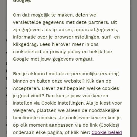
Google).
Om dat mogelijk te maken, delen we
Bekijk alle 44 beoordelingen
versleutelde gegevens met deze partners. Dit
zijn gegevens als ip-adres, apparaatgegevens,
informatie over je browserinstellingen, surf- en
Goed om te weten
klikgedrag. Lees hierover meer in ons
cookiebeleid en privacy policy en bekijk hoe
Verblijfdetails
Google met jouw gegevens omgaat.
Inchecken: 16:00- 22:00
Uitchecken: 07:00- 10:00
Ben je akkoord met deze persoonlijke ervaring
Contactloos verblijf mogelijk
binnen en buiten onze website? Klik dan op
Gratis annuleren binnen 24 uur
Accepteren. Liever zelf bepalen welke cookies
Gratis annuleren binnen 24 uur na bevestiging van
je goed vindt? Dan kun je jouw voorkeuren
je boeking.
instellen via Cookie instellingen. Als je kiest voor
Weigeren, plaatsen we alleen de noodzakelijke
Bij annulering binnen gestelde periode heb je recht
functionele cookies. Je cookievoorkeuren kun je
op volledige terugbetaling van het boekingsbedrag.
op elk moment aanpassen via de link (Cookies)
Daarna krijg je een deel van de reissom en 100% van
onderaan elke pagina, of klik hier:
Cookie beleid