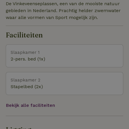
- 30 minuten van Rotterdam - 30 minuten van Den
De Vinkeveenseplassen, een van de mooiste natuur
Haag. Diverse supermarkten en verse winkels
gebieden in Nederland. Prachtig helder zwemwater
(bakkers, slagers en kaasboer) op minder dan 2 km.
waar alle vormen van Sport mogelijk zijn.
Faciliteiten
Slaapkamer 1
2-pers. bed (1x)
Slaapkamer 2
Stapelbed (2x)
Bekijk alle faciliteiten