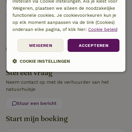
terugbetaald na het uitchecken.
instellen via Cookie instellingen. Als je kiest voor
Weigeren, plaatsen we alleen de noodzakelijke
Bekijk alles
functionele cookies. Je cookievoorkeuren kun je
op elk moment aanpassen via de link (Cookies)
onderaan elke pagina, of klik hier:
Cookie beleid
Duurzaamheid
WEIGEREN
ACCEPTEREN
Off grid of voorzien van 100% hernieuwbare
energie
COOKIE INSTELLINGEN
Stel een vraag
Strikt
Prestatie
Targeting
noodzakelijk
Neem contact op met de verhuurder van het
natuurhuisje
Functioneel
Niet-geclassificeerd
Stuur een bericht
Start mijn boeking