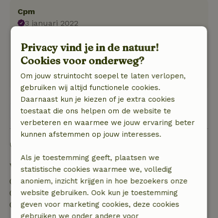
Cpm
3 januari 2022
Algemene beoordeling: 8
/10
Privacy vind je in de natuur!
Leuk huisje heerlijk knus op het water.
Cookies voor onderweg?
Natuur, rust & ruimte: 5
/5
Rust en ruimte
Om jouw struintocht soepel te laten verlopen,
gebruiken wij altijd functionele cookies.
Daarnaast kun je kiezen of je extra cookies
Bekijk alle 3 beoordelingen
toestaat die ons helpen om de website te
verbeteren en waarmee we jouw ervaring beter
kunnen afstemmen op jouw interesses.
Goed om te weten
Als je toestemming geeft, plaatsen we
Verblijfdetails
statistische cookies waarmee we, volledig
Inchecken: 16:00- 23:59
anoniem, inzicht krijgen in hoe bezoekers onze
Uitchecken: 11:00- 11:15
website gebruiken. Ook kun je toestemming
Contactloos verblijf mogelijk
geven voor marketing cookies, deze cookies
gebruiken we onder andere voor