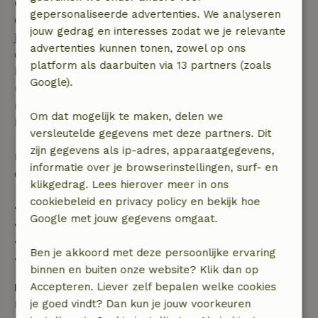
Gratis annuleren binnen 7 dagen
gepersonaliseerde advertenties. We analyseren
Gratis annuleren binnen 7 dagen na bevestiging van
jouw gedrag en interesses zodat we je relevante
je boeking, bij een boekingsaanvraag meer dan 28
advertenties kunnen tonen, zowel op ons
dagen voor aanvang. Bij een boeking met aanvang
platform als daarbuiten via 13 partners (zoals
binnen 28 dagen geldt gratis annuleren binnen 24
Google).
uur. Bij annulering binnen gestelde periode heb je
recht op volledige terugbetaling van het
Om dat mogelijk te maken, delen we
boekingsbedrag.
versleutelde gegevens met deze partners. Dit
zijn gegevens als ip-adres, apparaatgegevens,
Daarna krijg je een deel van de reissom en 100% van
informatie over je browserinstellingen, surf- en
de borg terugbetaald:
klikgedrag. Lees hierover meer in ons
cookiebeleid en privacy policy en bekijk hoe
• tot 42 dagen voor aankomst: 70% terugbetaald
Google met jouw gegevens omgaat.
• 42–28 dagen voor aankomst: 40% terugbetaald
• 28 dagen tot de aankomstdag: 10% terugbetaald
Ben je akkoord met deze persoonlijke ervaring
• op de aankomstdag of later: geen terugbetaling
binnen en buiten onze website? Klik dan op
Borg
Accepteren. Liever zelf bepalen welke cookies
Een borg van € 300,00 is van toepassing. Je wordt
je goed vindt? Dan kun je jouw voorkeuren