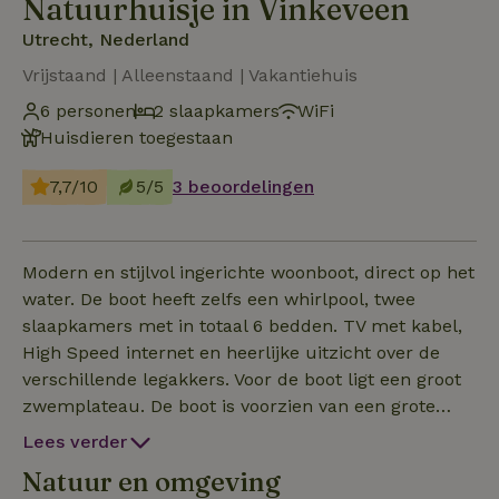
Natuurhuisje in Vinkeveen
Utrecht, Nederland
Vrijstaand | Alleenstaand | Vakantiehuis
6 personen
2 slaapkamers
WiFi
Huisdieren toegestaan
7,7/10
5/5
3 beoordelingen
Modern en stijlvol ingerichte woonboot, direct op het
water. De boot heeft zelfs een whirlpool, twee
slaapkamers met in totaal 6 bedden. TV met kabel,
High Speed internet en heerlijke uitzicht over de
verschillende legakkers. Voor de boot ligt een groot
zwemplateau. De boot is voorzien van een grote
omheinde prive tuin. die volledig op het zuiden ligt,
Lees verder
en dus garantie heeft voor de gehele dag zon. - 15
Natuur en omgeving
minuten van Amsterdam, - 20 minuten van Utrecht,