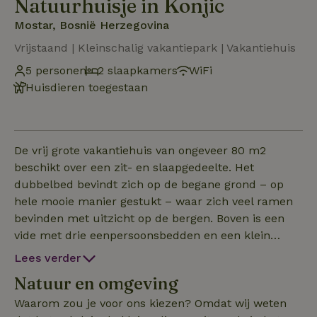
Natuurhuisje in Konjic
Mostar, Bosnië Herzegovina
Vrijstaand | Kleinschalig vakantiepark | Vakantiehuis
5 personen
2 slaapkamers
WiFi
Huisdieren toegestaan
De vrij grote vakantiehuis van ongeveer 80 m2
beschikt over een zit- en slaapgedeelte. Het
dubbelbed bevindt zich op de begane grond – op
hele mooie manier gestukt – waar zich veel ramen
bevinden met uitzicht op de bergen. Boven is een
vide met drie eenpersoonsbedden en een klein
balkon. Het interieur: het is eenvoudig, licht,
Lees verder
modern met een tintje traditionele architectuur.
Natuur en omgeving
Waarom zou je voor ons kiezen? Omdat wij weten