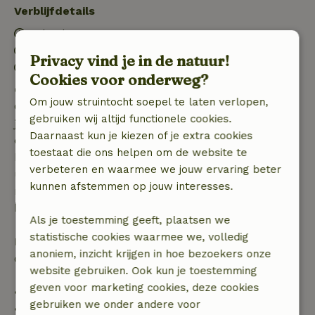
Verblijfdetails
Inchecken: 15:00- 22:00
Uitchecken: 07:00- 11:00
Privacy vind je in de natuur!
Contactloos verblijf mogelijk
Cookies voor onderweg?
Gratis annuleren binnen 7 dagen
Om jouw struintocht soepel te laten verlopen,
Gratis annuleren binnen 7 dagen na bevestiging van
gebruiken wij altijd functionele cookies.
je boeking, bij een boekingsaanvraag meer dan 28
Daarnaast kun je kiezen of je extra cookies
dagen voor aanvang. Bij een boeking met aanvang
toestaat die ons helpen om de website te
binnen 28 dagen geldt gratis annuleren binnen 24
verbeteren en waarmee we jouw ervaring beter
uur. Bij annulering binnen gestelde periode heb je
kunnen afstemmen op jouw interesses.
recht op volledige terugbetaling van het
boekingsbedrag.
Als je toestemming geeft, plaatsen we
statistische cookies waarmee we, volledig
Daarna krijg je een deel van de reissom en 100% van
anoniem, inzicht krijgen in hoe bezoekers onze
de borg terugbetaald:
website gebruiken. Ook kun je toestemming
geven voor marketing cookies, deze cookies
• tot 42 dagen voor aankomst: 70% terugbetaald
gebruiken we onder andere voor
• 42–28 dagen voor aankomst: 40% terugbetaald