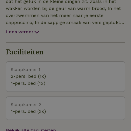
dat het geluk in de kleine dingen zit. Zoals in het
wakker worden bij de geur van warm brood, In het
overzwemmen van het meer naar je eerste
cappuccino, In de sappige smaak van vers geplukte
tomaten uit eigen tuin, In de tandloze glimlach van
Lees verder
de schaapsherder die je koffie aanbiedt in de bergen
van Herzegovina, In de verkoeling van de Neretva
rivier in augustus, In de geur van een haardvuur, In
Faciliteiten
de vreugde en het verdriet in de straten van Mostar,
En nog veel andere dingen waarin het geluk verstopt
Slaapkamer 1
zit. Dit natuurhuisje is tijdens uw vakantie in Bosnië
2-pers. bed (1x)
een ideale plek voor gezinnen, vriendengroepen,
1-pers. bed (1x)
wandelaars, teambuilding, familiereunies,
vereniging- en studiereizen of themareizen. Maar
boven alles: een plek waar u van de rust, natuur,
Slaapkamer 2
een goed boek en de eenvoud van leven kunt genieten.
1-pers. bed (2x)
Bekijk alle faciliteiten