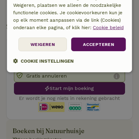
Weigeren, plaatsen we alleen de noodzakelijke
Stuur een bericht
functionele cookies. Je cookievoorkeuren kun je
op elk moment aanpassen via de link (Cookies)
Start mijn boeking
onderaan elke pagina, of klik hier:
Cookie beleid
WEIGEREN
ACCEPTEREN
COOKIE INSTELLINGEN
Strikt
Prestatie
Targeting
Gratis annuleren
noodzakelijk
Start mijn boeking
Er wordt je nog niets in rekening gebracht
Functioneel
Niet-geclassificeerd
Boeken bij Natuurhuisje