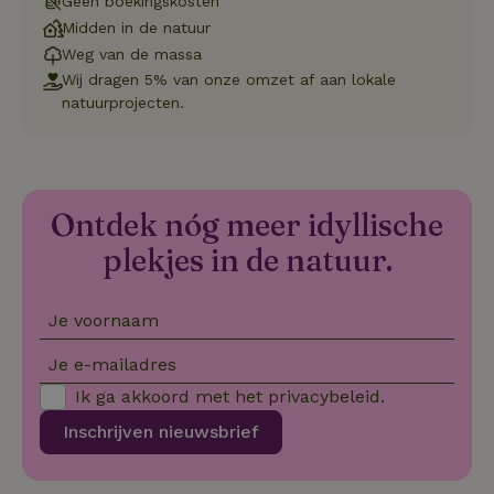
Geen boekingskosten
Midden in de natuur
Strikt noodzakelijk
Prestatie
Targeting
Weg van de massa
Functioneel
Niet-geclassificeerd
Wij dragen 5% van onze omzet af aan lokale
natuurprojecten.
Strikt noodzakelijke cookies maken de kernfunctionaliteiten
van de website mogelijk, zoals gebruikersaanmelding en
accountbeheer. De website kan niet goed worden gebruikt
zonder de strikt noodzakelijke cookies.
Aanbieder
/
Naam
Vervaldatum
Omschrij
Domein
Ontdek nóg meer idyllische
_tt_enable_cookie
.natuurhuisje.nl
2 maanden
Deze coo
plekjes in de natuur.
4 weken
gebruikt
voorkeur
gebruike
betrekkin
gebruik v
Je voornaam
op de web
onthoude
Je e-mailadres
CookieScriptConsent
CookieScript
4 weken 2
Deze coo
.natuurhuisje.nl
dagen
gebruikt 
Ik ga akkoord met het
privacybeleid
.
Cookie-S
service 
Inschrijven nieuwsbrief
cookievo
van bezo
onthoude
cookie-b