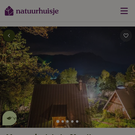
Dit natuurhuisje is eco-
vriendelijk
lees meer