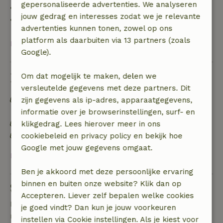
gepersonaliseerde advertenties. We analyseren
• 28 dagen tot de aankomstdag: 10% terugbetaald
jouw gedrag en interesses zodat we je relevante
• op de aankomstdag of later: geen terugbetaling
advertenties kunnen tonen, zowel op ons
platform als daarbuiten via 13 partners (zoals
Bekijk alles
Google).
Duurzaamheid
Om dat mogelijk te maken, delen we
versleutelde gegevens met deze partners. Dit
Off grid of voorzien van 100% hernieuwbare
zijn gegevens als ip-adres, apparaatgegevens,
energie
informatie over je browserinstellingen, surf- en
Natuurlijke isolatiematerialen
klikgedrag. Lees hierover meer in ons
Gebouwd met natuurlijke bouwmaterialen
cookiebeleid en privacy policy en bekijk hoe
Google met jouw gegevens omgaat.
Bekijk alles
Ben je akkoord met deze persoonlijke ervaring
binnen en buiten onze website? Klik dan op
Stel een vraag
Accepteren. Liever zelf bepalen welke cookies
Neem contact op met de verhuurder van het
je goed vindt? Dan kun je jouw voorkeuren
natuurhuisje
instellen via Cookie instellingen. Als je kiest voor