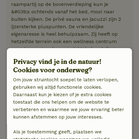
raampartij op de bovenverdieping kun je
&#039;s ochtends vanaf het bed, mooi naar
buiten kijken. De privé sauna en jacuzzi zijn 2
ijzersterke pluspunten. De vriendelijke
eigenaresse is heel behulpzaam. Zij heeft op
hetzelfde terrein ook een wellness centrum
waar je eventueel een gezichtsbehandeling,
massage, etc. bij kunt boeken. Nabij zijn 2
Privacy vind je in de natuur!
prachtige natuurgebieden: Het Dwingelderveld
Cookies voor onderweg?
en het Dents Friese Wold waar je heerlijk kunt
fietsen en wandelen.
Om jouw struintocht soepel te laten verlopen,
Natuur, rust & ruimte: 5
/5
gebruiken wij altijd functionele cookies.
Deze loft is sfeervol ingericht en het heeft een
Daarnaast kun je kiezen of je extra cookies
mooi uitzicht over het land. Met de lage
toestaat die ons helpen om de website te
raampartij op de bovenverdieping kun je
verbeteren en waarmee we jouw ervaring beter
&#039;s ochtends vanaf het bed, mooi naar
kunnen afstemmen op jouw interesses.
buiten kijken. De privé sauna en jacuzzi zijn 2
ijzersterke pluspunten. De vriendelijke
Als je toestemming geeft, plaatsen we
eigenaresse is heel behulpzaam. Zij heeft op