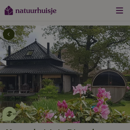
Dit natuurhuisje is eco-
vriendelijk
lees meer