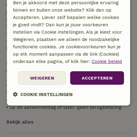
Ben je akkoord met deze persoonlijke ervaring
Gratis annuleren binnen 7 dagen na bevestiging van
binnen en buiten onze website? Klik dan op
je boeking, bij een boekingsaanvraag meer dan 28
Accepteren. Liever zelf bepalen welke cookies
dagen voor aanvang. Bij een boeking met aanvang
je goed vindt? Dan kun je jouw voorkeuren
binnen 28 dagen geldt gratis annuleren binnen 24
instellen via Cookie instellingen. Als je kiest voor
uur. Bij annulering binnen gestelde periode heb je
Weigeren, plaatsen we alleen de noodzakelijke
recht op volledige terugbetaling van het
functionele cookies. Je cookievoorkeuren kun je
boekingsbedrag.
op elk moment aanpassen via de link (Cookies)
onderaan elke pagina, of klik hier:
Cookie beleid
Daarna krijg je een deel van de reissom en 100% van
de borg terugbetaald:
WEIGEREN
ACCEPTEREN
• tot 42 dagen voor aankomst: 70% terugbetaald
• 42–28 dagen voor aankomst: 40% terugbetaald
COOKIE INSTELLINGEN
• 28 dagen tot de aankomstdag: 10% terugbetaald
• op de aankomstdag of later: geen terugbetaling
Strikt
Prestatie
Targeting
noodzakelijk
Bekijk alles
Functioneel
Niet-geclassificeerd