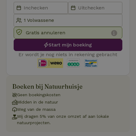
CookieScriptConsent
CookieScript
4 weken 2
Deze coo
.natuurhuisje.nl
dagen
gebruikt 
Cookie-S
service 
cookievo
van bezo
onthoude
cookie-b
Gratis annuleren
Cookie-Sc
Google
noodzake
Privacy Policy
Start mijn boeking
correct t
sqzl_session_id
.natuurhuisje.nl
29 minuten
Dit cooki
Er wordt je nog niets in rekening gebracht
53
gebruikt
seconden
gebruiker
onderhou
de webse
waardoor
consisten
efficiënte
Boeken bij Natuurhuisje
gebruiker
kan biede
Geen boekingskosten
paginabe
sessies.
Midden in de natuur
_pinterest_ct_ua
Pinterest Inc.
1 jaar
Deze coo
Weg van de massa
.ct.pinterest.com
geplaatst 
Wij dragen 5% van onze omzet af aan lokale
tot Pinter
Marketin
natuurprojecten.