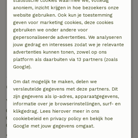
statistische cookies waarmee we, volledig
hetzelfde terrein ook een wellness centrum
anoniem, inzicht krijgen in hoe bezoekers onze
waar je eventueel een gezichtsbehandeling,
website gebruiken. Ook kun je toestemming
massage, etc. bij kunt boeken. Nabij zijn 2
geven voor marketing cookies, deze cookies
prachtige natuurgebieden: Het Dwingelderveld
gebruiken we onder andere voor
en het Dents Friese Wold waar je heerlijk kunt
gepersonaliseerde advertenties. We analyseren
fietsen en wandelen.
jouw gedrag en interesses zodat we je relevante
advertenties kunnen tonen, zowel op ons
platform als daarbuiten via 13 partners (zoals
Bekijk alle 30 beoordelingen
Google).
Om dat mogelijk te maken, delen we
Goed om te weten
versleutelde gegevens met deze partners. Dit
zijn gegevens als ip-adres, apparaatgegevens,
Verblijfdetails
informatie over je browserinstellingen, surf- en
Inchecken: 15:00- 22:00
klikgedrag. Lees hierover meer in ons
Uitchecken: 09:00- 11:00
cookiebeleid en privacy policy en bekijk hoe
Vuurwerkvrije omgeving
Google met jouw gegevens omgaat.
Gratis annuleren binnen 7 dagen