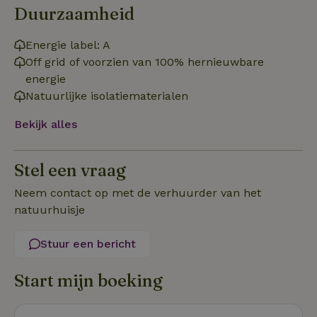
Duurzaamheid
Energie label: A
Off grid of voorzien van 100% hernieuwbare
energie
Natuurlijke isolatiematerialen
Strikt noodzakelijk
Prestatie
Targeting
Functioneel
Niet-geclassificeerd
Bekijk alles
Strikt noodzakelijke cookies maken de kernfunctionaliteiten
van de website mogelijk, zoals gebruikersaanmelding en
Stel een vraag
accountbeheer. De website kan niet goed worden gebruikt
zonder de strikt noodzakelijke cookies.
Neem contact op met de verhuurder van het
Aanbieder
/
Naam
Vervaldatum
Omschrij
natuurhuisje
Domein
_tt_enable_cookie
.natuurhuisje.nl
2 maanden
Deze coo
4 weken
gebruikt
Stuur een bericht
voorkeur
gebruike
betrekkin
Start mijn boeking
gebruik v
op de web
onthoude