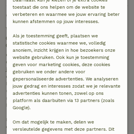
toestaat die ons helpen om de website te
Goed om te weten
verbeteren en waarmee we jouw ervaring beter
kunnen afstemmen op jouw interesses.
Verblijfdetails
Als je toestemming geeft, plaatsen we
Inchecken: 16:00- 23:00
statistische cookies waarmee we, volledig
Uitchecken: 11:00
anoniem, inzicht krijgen in hoe bezoekers onze
Gratis annuleren binnen 7 dagen
website gebruiken. Ook kun je toestemming
Gratis annuleren binnen 7 dagen na bevestiging van
geven voor marketing cookies, deze cookies
je boeking, bij een boekingsaanvraag meer dan 28
gebruiken we onder andere voor
dagen voor aanvang. Bij een boeking met aanvang
gepersonaliseerde advertenties. We analyseren
binnen 28 dagen geldt gratis annuleren binnen 24
jouw gedrag en interesses zodat we je relevante
uur. Bij annulering binnen gestelde periode heb je
advertenties kunnen tonen, zowel op ons
recht op volledige terugbetaling van het
platform als daarbuiten via 13 partners (zoals
boekingsbedrag.
Google).
Daarna krijg je een deel van de reissom en 100% van
Om dat mogelijk te maken, delen we
de borg terugbetaald:
versleutelde gegevens met deze partners. Dit