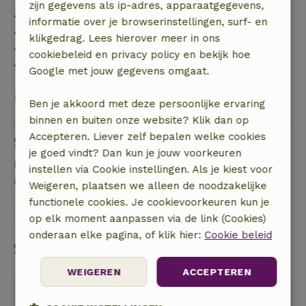
zijn gegevens als ip-adres, apparaatgegevens,
• tot 42 dagen voor aankomst: 70% terugbetaald
informatie over je browserinstellingen, surf- en
• 42–28 dagen voor aankomst: 40% terugbetaald
klikgedrag. Lees hierover meer in ons
• 28 dagen tot de aankomstdag: 10% terugbetaald
cookiebeleid en privacy policy en bekijk hoe
• op de aankomstdag of later: geen terugbetaling
Google met jouw gegevens omgaat.
Bekijk alles
Ben je akkoord met deze persoonlijke ervaring
binnen en buiten onze website? Klik dan op
Accepteren. Liever zelf bepalen welke cookies
Stel een vraag
je goed vindt? Dan kun je jouw voorkeuren
Neem contact op met de verhuurder van het
instellen via Cookie instellingen. Als je kiest voor
natuurhuisje
Weigeren, plaatsen we alleen de noodzakelijke
functionele cookies. Je cookievoorkeuren kun je
Stuur een bericht
op elk moment aanpassen via de link (Cookies)
onderaan elke pagina, of klik hier:
Cookie beleid
Start mijn boeking
WEIGEREN
ACCEPTEREN
Oeps! Dit natuurhuisje kun je helaas