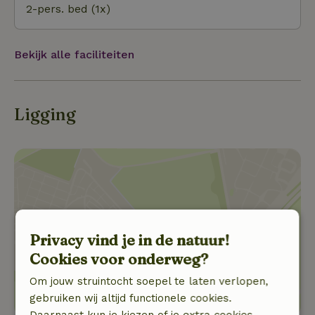
2-pers. bed (1x)
Bekijk alle faciliteiten
Ligging
Toon locatie
Privacy vind je in de natuur!
Cookies voor onderweg?
Om jouw struintocht soepel te laten verlopen,
gebruiken wij altijd functionele cookies.
Daarnaast kun je kiezen of je extra cookies