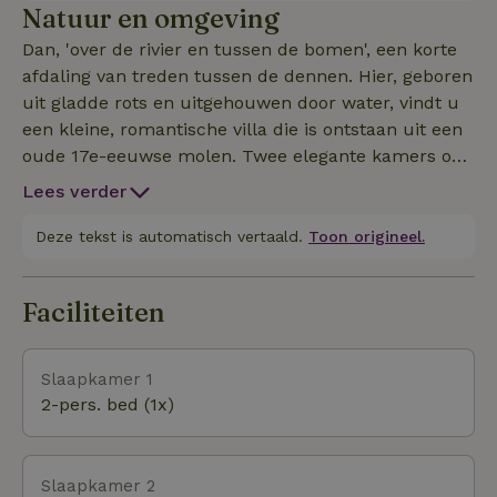
Natuur en omgeving
Dan, 'over de rivier en tussen de bomen', een korte
afdaling van treden tussen de dennen. Hier, geboren
uit gladde rots en uitgehouwen door water, vindt u
een kleine, romantische villa die is ontstaan uit een
oude 17e-eeuwse molen. Twee elegante kamers op
drie niveaus en een unieke omgeving: de essentie
Lees verder
van het bos en het geluid van klaterend water.
Deze tekst is automatisch vertaald.
Toon origineel.
Faciliteiten
Slaapkamer 1
2-pers. bed (1x)
Slaapkamer 2