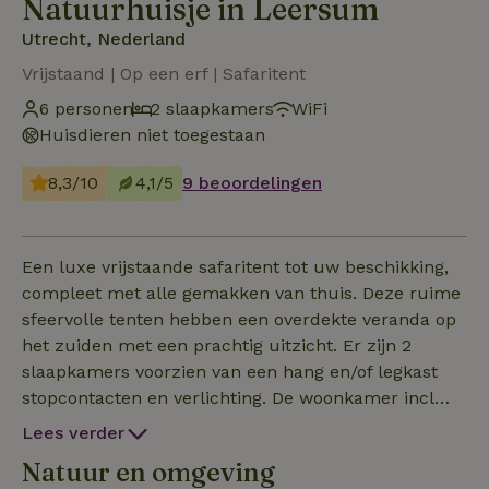
Natuurhuisje in Leersum
Utrecht, Nederland
Vrijstaand | Op een erf | Safaritent
6 personen
2 slaapkamers
WiFi
Huisdieren niet toegestaan
8,3/10
4,1/5
9 beoordelingen
Een luxe vrijstaande safaritent tot uw beschikking,
compleet met alle gemakken van thuis. Deze ruime
sfeervolle tenten hebben een overdekte veranda op
het zuiden met een prachtig uitzicht. Er zijn 2
slaapkamers voorzien van een hang en/of legkast
stopcontacten en verlichting. De woonkamer incl
keuken heeft een eettafel met 6 stoelen. Ook
Lees verder
ontbreken o.a. wifi, magnetron, waterkoker,
Natuur en omgeving
espresso, koelkast met vriesvak, en een