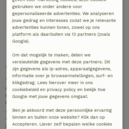
We hebben genoten van een enorm luxe plek
gebruiken we onder andere voor
met toch een beetje kampeer gevoel
gepersonaliseerde advertenties. We analyseren
Natuur, rust & ruimte: 5
/5
jouw gedrag en interesses zodat we je relevante
Heerlijk plekje met mooi uitzicht
advertenties kunnen tonen, zowel op ons
platform als daarbuiten via 13 partners (zoals
Google).
Bekijk alle 9 beoordelingen
Om dat mogelijk te maken, delen we
versleutelde gegevens met deze partners. Dit
Goed om te weten
zijn gegevens als ip-adres, apparaatgegevens,
informatie over je browserinstellingen, surf- en
Verblijfdetails
klikgedrag. Lees hierover meer in ons
Inchecken: 16:00- 20:00
cookiebeleid en privacy policy en bekijk hoe
Uitchecken: 08:00- 11:00
Google met jouw gegevens omgaat.
Contactloos verblijf mogelijk
Ben je akkoord met deze persoonlijke ervaring
Gratis annuleren binnen 24 uur
binnen en buiten onze website? Klik dan op
Gratis annuleren binnen 24 uur na bevestiging van
Accepteren. Liever zelf bepalen welke cookies
je boeking.