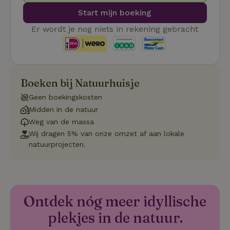
van bezo
onthoude
Start mijn boeking
cookie-b
Cookie-Sc
Google
Er wordt je nog niets in rekening gebracht
noodzake
Privacy Policy
correct t
sqzl_session_id
.natuurhuisje.nl
29 minuten
Dit cooki
53
gebruikt
seconden
gebruiker
onderhou
Boeken bij Natuurhuisje
de webse
waardoor
consisten
Geen boekingskosten
efficiënte
Midden in de natuur
gebruiker
kan biede
Weg van de massa
paginabe
sessies.
Wij dragen 5% van onze omzet af aan lokale
natuurprojecten.
_pinterest_ct_ua
Pinterest Inc.
1 jaar
Deze coo
.ct.pinterest.com
geplaatst 
tot Pinter
Marketin
Ontdek nóg meer idyllische
plekjes in de natuur.
Naam
Naam
Aanbieder
Aanbieder
/
Domein
/
Domein
Vervaldatum
Vervaldatum
O
Aanbieder
/
Naam
Vervaldatum
Omschrijving
sqzllocal
_nhft_booking-without-
www.natuurhuisje.nl
Squeezely
Sessie
1 jaar 1