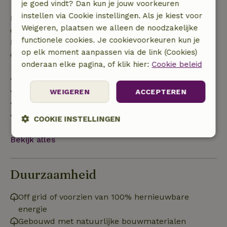
je goed vindt? Dan kun je jouw voorkeuren
instellen via Cookie instellingen. Als je kiest voor
Bij annulering binnen gestelde periode heb je recht
Weigeren, plaatsen we alleen de noodzakelijke
op volledige terugbetaling van het boekingsbedrag.
functionele cookies. Je cookievoorkeuren kun je
Daarna krijg je een deel van de reissom en 100% van
op elk moment aanpassen via de link (Cookies)
de borg terugbetaald:
onderaan elke pagina, of klik hier:
Cookie beleid
• tot 42 dagen voor aankomst: 70% terugbetaald
• 42–28 dagen voor aankomst: 40% terugbetaald
WEIGEREN
ACCEPTEREN
• 28 dagen tot de aankomstdag: 10% terugbetaald
• op de aankomstdag of later: geen terugbetaling
COOKIE INSTELLINGEN
Bekijk alles
Strikt
Prestatie
Targeting
noodzakelijk
Duurzaamheid
Functioneel
Niet-geclassificeerd
Off grid of voorzien van 100% hernieuwbare
energie
Gebouwd met natuurlijke bouwmaterialen