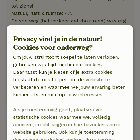
tot ziens!
Natuur, rust & ruimte: 4
/5
De snelweg (het verkeer dat daar reed) was erg
goed hoorbaar - hinderlijk.
Op zaterdag was er veel lawaai van
Privacy vind je in de natuur!
landbouwmachines.
Cookies voor onderweg?
Om jouw struintocht soepel te laten verlopen,
Marleen
gebruiken wij altijd functionele cookies.
25 juli 2025
Daarnaast kun je kiezen of je extra cookies
Algemene beoordeling: 9
toestaat die ons helpen om de website te
/10
Heel mooi huisje en fijne verhuurder!
verbeteren en waarmee we jouw ervaring beter
Natuur, rust & ruimte: 4
kunnen afstemmen op jouw interesses.
/5
Hele mooie plek, met veel wild in de omgeving
Als je toestemming geeft, plaatsen we
statistische cookies waarmee we, volledig
Euthalia
anoniem, inzicht krijgen in hoe bezoekers onze
26 juli 2024
website gebruiken. Ook kun je toestemming
Algemene beoordeling: 9
/10
geven voor marketing cookies, deze cookies