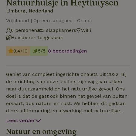
Natuurhuisje in Heythuysen
Limburg, Nederland
Vrijstaand | Op een landgoed | Chalet
6 personen
3 slaapkamers
WiFi
Huisdieren toegestaan
8,4/10
5/5
8 beoordelingen
Geniet van compleet ingerichte chalets uit 2022. Bij
de inrichting van deze chalets zijn wij gaan kijken
naar duurzaamheid en het natuurlijke gevoel. Ons
doel is dat de gast ook binnen het gevoel van buiten
ervaart, dus natuur en rust. We hebben dit gedaan
d.m.v. aftimmering en afwerking met natuurlijke
materialen. Om de natuur rust en ruimte te kunnen
Lees verder
ervaren heeft bij ons ieder chalet ongeveer 2000m2
Natuur en omgeving
“tuin” en staan de chalets minimaal 38 meter uit