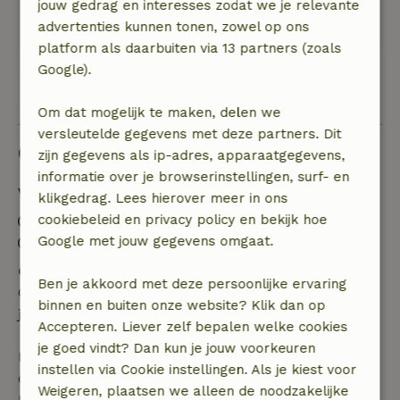
was daar ook niet om gevraagd, dus misschien
jouw gedrag en interesses zodat we je relevante
had het wel gekund..
advertenties kunnen tonen, zowel op ons
platform als daarbuiten via 13 partners (zoals
Google).
Bekijk alle 8 beoordelingen
Om dat mogelijk te maken, delen we
versleutelde gegevens met deze partners. Dit
Goed om te weten
zijn gegevens als ip-adres, apparaatgegevens,
informatie over je browserinstellingen, surf- en
Verblijfdetails
klikgedrag. Lees hierover meer in ons
cookiebeleid en privacy policy en bekijk hoe
Inchecken: 15:00- 20:00
Google met jouw gegevens omgaat.
Uitchecken: 08:00- 10:00
Gratis annuleren binnen 24 uur
Ben je akkoord met deze persoonlijke ervaring
Gratis annuleren binnen 24 uur na bevestiging van
binnen en buiten onze website? Klik dan op
je boeking.
Accepteren. Liever zelf bepalen welke cookies
je goed vindt? Dan kun je jouw voorkeuren
Bij annulering binnen gestelde periode heb je recht
instellen via Cookie instellingen. Als je kiest voor
op volledige terugbetaling van het boekingsbedrag.
Weigeren, plaatsen we alleen de noodzakelijke
Daarna krijg je een deel van de reissom en 100% van