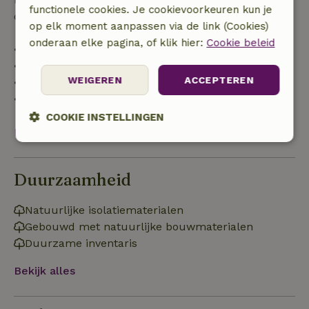
functionele cookies. Je cookievoorkeuren kun je
de borg terugbetaald:
op elk moment aanpassen via de link (Cookies)
onderaan elke pagina, of klik hier:
Cookie beleid
• tot 42 dagen voor aankomst: 70% terugbetaald
• 42–28 dagen voor aankomst: 40% terugbetaald
WEIGEREN
ACCEPTEREN
• 28 dagen tot de aankomstdag: 10% terugbetaald
• op de aankomstdag of later: geen terugbetaling
COOKIE INSTELLINGEN
Bekijk alles
Strikt
Prestatie
Targeting
noodzakelijk
Duurzaamheid
Natuurlijke isolatiematerialen
Functioneel
Niet-geclassificeerd
Gebouwd met natuurlijke bouwmaterialen
Duurzame inventaris
Bekijk alles
Strikt noodzakelijk
Prestatie
Targeting