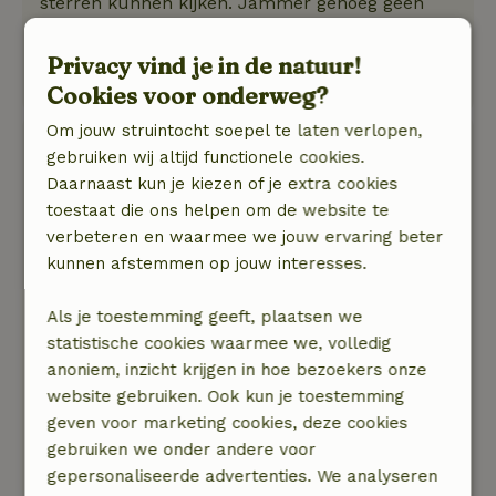
sterren kunnen kijken. Jammer genoeg geen
tijd gehad om de zorgboerderij te bezoeken.
Natuur, rust & ruimte: 5
/5
Privacy vind je in de natuur!
Fijn huisje met mooie inrichting.
Cookies voor onderweg?
Om jouw struintocht soepel te laten verlopen,
Waldine
gebruiken wij altijd functionele cookies.
30 juni 2025
Daarnaast kun je kiezen of je extra cookies
Algemene beoordeling: 9
toestaat die ons helpen om de website te
/10
Heerlijk rustig. Hoewel heel erg heet in huisje
verbeteren en waarmee we jouw ervaring beter
overdag toch opmerkelijk weinig problemen
kunnen afstemmen op jouw interesses.
met &#039;plaknachten&#039;. Heel goed te
doen met ramen (met horren er in) open.
Als je toestemming geeft, plaatsen we
Natuur, rust & ruimte: 5
statistische cookies waarmee we, volledig
/5
Op zich prima, maar het was extreem heet
anoniem, inzicht krijgen in hoe bezoekers onze
afgelopen dagen. Huisje naast ons met veel
website gebruiken. Ook kun je toestemming
meer schaduw was niet bezet dus was fijn
geven voor marketing cookies, deze cookies
geweest als we daarmee hadden kunnen ruilen.
gebruiken we onder andere voor
Maar omdat wij niet wisten dat het niet bezet
gepersonaliseerde advertenties. We analyseren