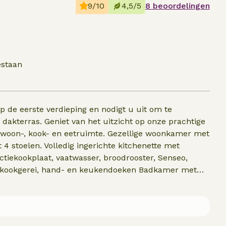
9/10
4,5/5
8 beoordelingen
estaan
op de eerste verdieping en nodigt u uit om te
 dakterras. Geniet van het uitzicht op onze prachtige
 woon-, kook- en eetruimte. Gezellige woonkamer met
 4 stoelen. Volledig ingerichte kitchenette met
ctiekookplaat, vaatwasser, broodrooster, Senseo,
 & kookgerei, hand- en keukendoeken Badkamer met
ekbad, design wastafel met 3D spiegel, haardroger.
00m) met nachtkastjes, 2 eenpersoonsbedden
eerhangers.