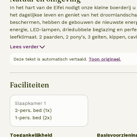
In het hart van de Eifel nodigt onze kleine boerderij 
het dagelijkse leven en geniet van het droomlandsch
beschermen, hebben de gebouwen de nieuwste energi
energie, LED-lampen, driedubbele beglazing en perfe
leefklimaat. 2 paarden, 2 pony's, 3 geiten, kippen, ca
welkom om ons te helpen de dieren te verzorgen. Op 
Lees verder
te ontspannen. Voor de kinderen is er ook een grote 
Deze tekst is automatisch vertaald.
Toon origineel.
Faciliteiten
Slaapkamer 1
2-pers. bed (1x)
1-pers. bed (2x)
Toegankelijkheid
Basisvoorzienin