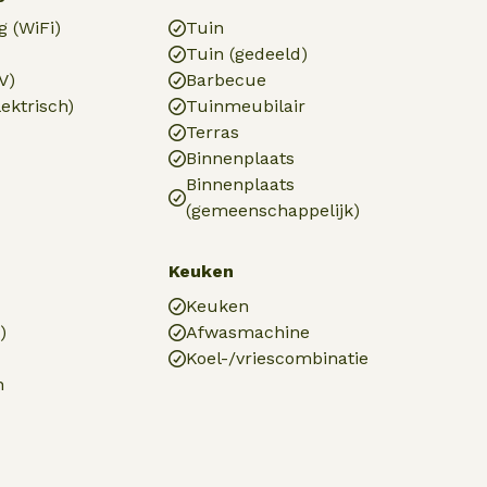
g (WiFi)
Tuin
Tuin (gedeeld)
V)
Barbecue
ektrisch)
Tuinmeubilair
Terras
Binnenplaats
Binnenplaats
(gemeenschappelijk)
Keuken
Keuken
)
Afwasmachine
Koel-/vriescombinatie
n