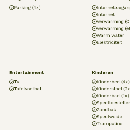
Parking (4x)
Internettoegan
Internet
Verwarming (C
Verwarming (el
Warm water
Elektriciteit
Entertainment
Kinderen
Tv
Kinderbed (4x)
Tafelvoetbal
Kinderstoel (2x
Kinderbad (1x)
Speeltoestelle
Zandbak
Speelweide
Trampoline