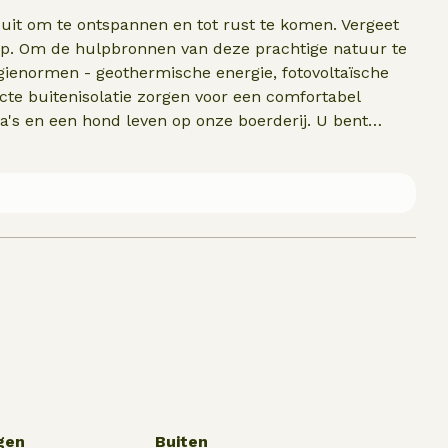
u uit om te ontspannen en tot rust te komen. Vergeet
ap. Om de hulpbronnen van deze prachtige natuur te
enormen - geothermische energie, fotovoltaïsche
cte buitenisolatie zorgen voor een comfortabel
via's en een hond leven op onze boerderij. U bent
ons ruime terrein is genoeg ruimte om te ravotten en
trampoline, een zandbak, schommels, glijbanen en een kli
gen
Buiten