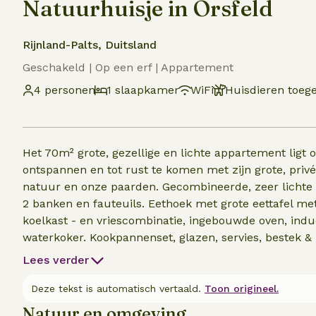
Natuurhuisje in Orsfeld
Rijnland-Palts, Duitsland
Geschakeld | Op een erf | Appartement
4 personen
1 slaapkamer
WiFi
Huisdieren toeg
Het 70m² grote, gezellige en lichte appartement ligt 
ontspannen en tot rust te komen met zijn grote, privé
natuur en onze paarden. Gecombineerde, zeer lichte
2 banken en fauteuils. Eethoek met grote eettafel met
koelkast - en vriescombinatie, ingebouwde oven, indu
waterkoker. Kookpannenset, glazen, servies, bestek
wasmachine (2€), inloopregendouche, handdouche, ho
Lees verder
Grote slaapkamer boven: tweepersoonsbed (1.80m×2.
(0.90m×2.00m) met nachtkastjes, kledingkast met kl
Deze tekst is automatisch vertaald.
Toon origineel.
Natuur en omgeving