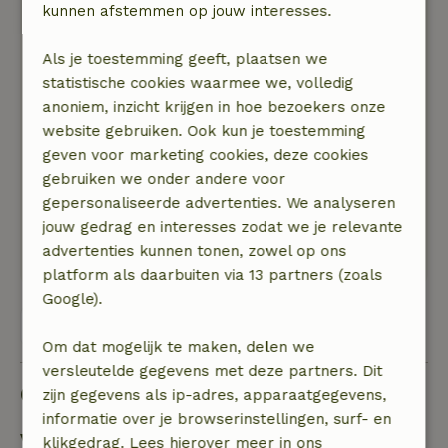
Shirley
kunnen afstemmen op jouw interesses.
22 april 2026
Als je toestemming geeft, plaatsen we
Algemene beoordeling: 9
/10
statistische cookies waarmee we, volledig
Je verblijft en slaapt in het huisje, er is een
anoniem, inzicht krijgen in hoe bezoekers onze
gezamenlijke keuken, woonkamer, douche en
website gebruiken. Ook kun je toestemming
composttoilet. Alles even geweldig.
geven voor marketing cookies, deze cookies
Natuur, rust & ruimte: 5
/5
gebruiken we onder andere voor
Precies zoals de andere 3 keer, opnieuw een
gepersonaliseerde advertenties. We analyseren
fantastische ervaring, rust, natuur om je heen,
jouw gedrag en interesses zodat we je relevante
het huisje is perfect zoals het stond beschreven.
advertenties kunnen tonen, zowel op ons
We gaan er zeker voor een 5de keer heen.
platform als daarbuiten via 13 partners (zoals
Google).
Bekijk alle 54 beoordelingen
Om dat mogelijk te maken, delen we
versleutelde gegevens met deze partners. Dit
Goed om te weten
zijn gegevens als ip-adres, apparaatgegevens,
informatie over je browserinstellingen, surf- en
Verblijfdetails
klikgedrag. Lees hierover meer in ons