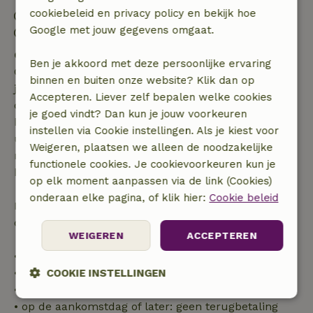
cookiebeleid en privacy policy en bekijk hoe
Inchecken: 15:00- 21:00
Google met jouw gegevens omgaat.
Uitchecken: 07:00- 11:00
Gratis annuleren binnen 7 dagen
Ben je akkoord met deze persoonlijke ervaring
Gratis annuleren binnen 7 dagen na bevestiging van
binnen en buiten onze website? Klik dan op
je boeking, bij een boekingsaanvraag meer dan 28
Accepteren. Liever zelf bepalen welke cookies
dagen voor aanvang. Bij een boeking met aanvang
je goed vindt? Dan kun je jouw voorkeuren
binnen 28 dagen geldt gratis annuleren binnen 24
instellen via Cookie instellingen. Als je kiest voor
uur. Bij annulering binnen gestelde periode heb je
Weigeren, plaatsen we alleen de noodzakelijke
recht op volledige terugbetaling van het
functionele cookies. Je cookievoorkeuren kun je
boekingsbedrag.
op elk moment aanpassen via de link (Cookies)
onderaan elke pagina, of klik hier:
Cookie beleid
Daarna krijg je een deel van de reissom en 100% van
de borg terugbetaald:
WEIGEREN
ACCEPTEREN
• tot 42 dagen voor aankomst: 70% terugbetaald
• 42–28 dagen voor aankomst: 40% terugbetaald
COOKIE INSTELLINGEN
• 28 dagen tot de aankomstdag: 10% terugbetaald
Strikt
Prestatie
Targeting
• op de aankomstdag of later: geen terugbetaling