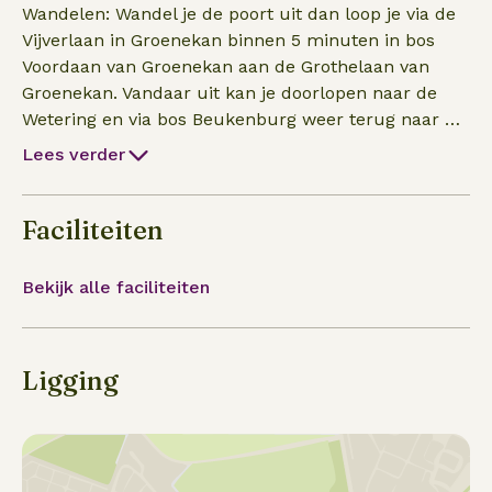
dagen is er een zweethutsessie te boeken of kan je
Wandelen: Wandel je de poort uit dan loop je via de
mee te doen met tuinwerk.
Vijverlaan in Groenekan binnen 5 minuten in bos
Voordaan van Groenekan aan de Grothelaan van
Groenekan. Vandaar uit kan je doorlopen naar de
Wetering en via bos Beukenburg weer terug naar de
Groenekanseweg. Dit is een wandeling van een
Lees verder
kleine 2 uur. Fietsen: naar de Molenpolder en
zwemmen in de Maarseveense plassen, naar Zeist
naar Edelsteenwinkel Karbonkel aan de Steynlaan
Faciliteiten
28. Pannenkoeken eten in de Lage Vuursche, roeien
op de Kromme Rijn in Utrecht-Bunnik, Ekoplaza zit
Bekijk alle faciliteiten
in de Bilt, grote groene winkel in Zeist
Ligging