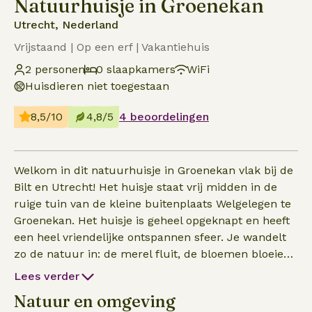
Natuurhuisje in Groenekan
Utrecht, Nederland
Vrijstaand | Op een erf | Vakantiehuis
2 personen
0 slaapkamers
WiFi
Huisdieren niet toegestaan
8,5/10
4,8/5
4 beoordelingen
Welkom in dit natuurhuisje in Groenekan vlak bij de
Bilt en Utrecht! Het huisje staat vrij midden in de
ruige tuin van de kleine buitenplaats Welgelegen te
Groenekan. Het huisje is geheel opgeknapt en heeft
een heel vriendelijke ontspannen sfeer. Je wandelt
zo de natuur in: de merel fluit, de bloemen bloeien
en de bijen zoemen. Welke dieren hoor jij nog meer
Lees verder
en hoe ruiken de planten? Een en al beleving en
Natuur en omgeving
ontspanning vanuit dit natuurpareltje. Op sommige