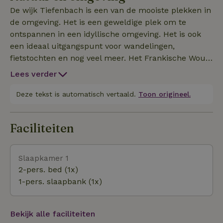
De wijk Tiefenbach is een van de mooiste plekken in
de omgeving. Het is een geweldige plek om te
ontspannen in een idyllische omgeving. Het is ook
een ideaal uitgangspunt voor wandelingen,
fietstochten en nog veel meer. Het Frankische Woud
heeft de charme en schoonheid om fietsers,
Lees verder
wandelaars en rustzoekers blij te maken met zijn
bossen, weiden en pure natuur.
Deze tekst is automatisch vertaald.
Toon origineel.
Faciliteiten
Slaapkamer 1
2-pers. bed (1x)
1-pers. slaapbank (1x)
Bekijk alle faciliteiten