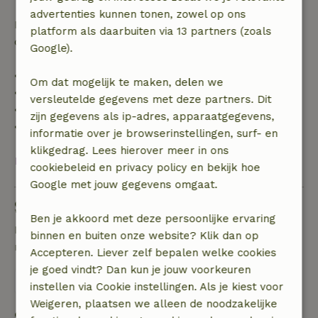
advertenties kunnen tonen, zowel op ons
Daarna krijg je een deel van de reissom en 100% van
platform als daarbuiten via 13 partners (zoals
de borg terugbetaald:
Google).
• tot 42 dagen voor aankomst: 70% terugbetaald
Om dat mogelijk te maken, delen we
• 42–28 dagen voor aankomst: 40% terugbetaald
versleutelde gegevens met deze partners. Dit
• 28 dagen tot de aankomstdag: 10% terugbetaald
zijn gegevens als ip-adres, apparaatgegevens,
• op de aankomstdag of later: geen terugbetaling
informatie over je browserinstellingen, surf- en
klikgedrag. Lees hierover meer in ons
Bekijk alles
cookiebeleid en privacy policy en bekijk hoe
Google met jouw gegevens omgaat.
Stel een vraag
Ben je akkoord met deze persoonlijke ervaring
Neem contact op met de verhuurder van het
binnen en buiten onze website? Klik dan op
natuurhuisje
Accepteren. Liever zelf bepalen welke cookies
je goed vindt? Dan kun je jouw voorkeuren
Stuur een bericht
instellen via Cookie instellingen. Als je kiest voor
Weigeren, plaatsen we alleen de noodzakelijke
Start mijn boeking