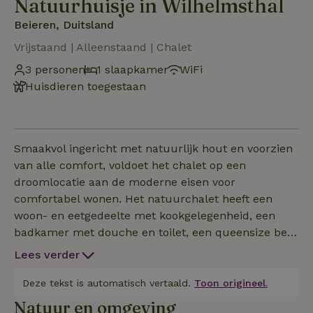
Natuurhuisje in Wilhelmsthal
Beieren, Duitsland
Vrijstaand | Alleenstaand | Chalet
3 personen
1 slaapkamer
WiFi
Huisdieren toegestaan
Smaakvol ingericht met natuurlijk hout en voorzien
van alle comfort, voldoet het chalet op een
droomlocatie aan de moderne eisen voor
comfortabel wonen. Het natuurchalet heeft een
woon- en eetgedeelte met kookgelegenheid, een
badkamer met douche en toilet, een queensize bed
en een slaapbank. Op het terras kunt u genieten van
Lees verder
de vrijheid van de natuur.
Deze tekst is automatisch vertaald.
Toon origineel.
Natuur en omgeving