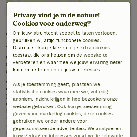
Privacy vind je in de natuur!
Cookies voor onderweg?
Goed om te weten
Om jouw struintocht soepel te laten verlopen,
gebruiken wij altijd functionele cookies.
Verblijfdetails
Daarnaast kun je kiezen of je extra cookies
toestaat die ons helpen om de website te
Inchecken: 16:00- 22:00
verbeteren en waarmee we jouw ervaring beter
Uitchecken: 10:00
kunnen afstemmen op jouw interesses.
Contactloos verblijf mogelijk
Gratis annuleren binnen 7 dagen
Als je toestemming geeft, plaatsen we
Gratis annuleren binnen 7 dagen na bevestiging van
statistische cookies waarmee we, volledig
je boeking, bij een boekingsaanvraag meer dan 28
anoniem, inzicht krijgen in hoe bezoekers onze
dagen voor aanvang. Bij een boeking met aanvang
website gebruiken. Ook kun je toestemming
binnen 28 dagen geldt gratis annuleren binnen 24
geven voor marketing cookies, deze cookies
uur. Bij annulering binnen gestelde periode heb je
gebruiken we onder andere voor
recht op volledige terugbetaling van het
gepersonaliseerde advertenties. We analyseren
boekingsbedrag.
jouw gedrag en interesses zodat we je relevante