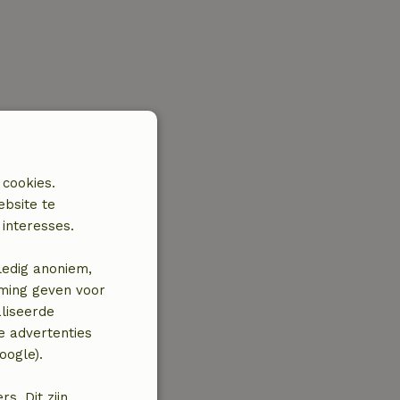
 cookies.
ebsite te
interesses.
ledig anoniem,
mming geven voor
liseerde
e advertenties
oogle).
. Dit zijn