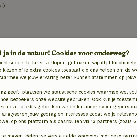
kt)
Wasserij
d je in de natuur! Cookies voor onderweg?
zieningen
Wasmachine
(gemeenschappelijk)
cht soepel te laten verlopen, gebruiken wij altijd functionele
Wasdroger
 kiezen of je extra cookies toestaat die ons helpen om de w
(gemeenschappelijk)
aarmee we jouw ervaring beter kunnen afstemmen op jouw 
ing geeft, plaatsen we statistische cookies waarmee we, vol
 in hoe bezoekers onze website gebruiken. Ook kun je toeste
es, deze cookies gebruiken we onder andere voor gepersona
e analyseren jouw gedrag en interesses zodat we je relevant
€ 10,00
wel op ons platform als daarbuiten via 13 partners (zoals G
 te maken, delen we versleutelde gegevens met deze partners