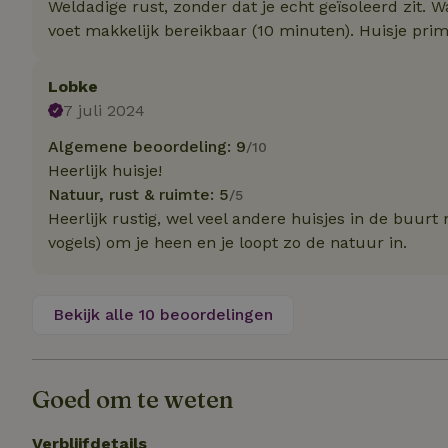
Weldadige rust, zonder dat je echt geïsoleerd zit. W
Naam
Naam
Naam
voet makkelijk bereikbaar (10 minuten). Huisje prima
sqzllocal
_nhft_booking-wi
Naam
_ttp
_nhftconstraint_t
uid
Lobke
_nhftconstraint_h
7 juli 2024
_nhft_eu-rental-r
_nhftconstraint_
_ttp
Algemene beoordeling: 9
/10
onboarding
_nhftconstraint_
Heerlijk huisje!
nh_experiments
ttcsid_D3OACIBC
_nhft_translation
Natuur, rust & ruimte: 5
/5
_nhftconstraint_e
Heerlijk rustig, wel veel andere huisjes in de buur
_ga
IDE
_nhftconstraint_r
vogels) om je heen en je loopt zo de natuur in.
FPAU
_nhft_wizard-en
uet_vid
Bekijk alle 10 beoordelingen
MUID
_nhft_house-relev
_ga_JRK1QL37RY
_nhftconstraint_
_nhft_search-gro
locations
_nhft_tourist-tax
Goed om te weten
_nhft_recently-vi
_nhftconstraint_t
_pin_unauth
Verblijfdetails