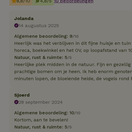
8,8/10
4,8/5
10 beoordelingen
Strik
Jolanda
Strikt noodzakelijk
14 augustus 2025
accountbeheer. De w
Algemene beoordeling: 9
/10
Naam
Heerlijk was het verblijven in dit fijne huisje en tui
_tt_enable_cookie
horeca, boekwinkel en het OV, op loopafstand van 1
Natuur, rust & ruimte: 5
/5
Heerlijke plek midden in de natuur. Fijn en gezellig
CookieScriptCons
prachtige bomen om je heen. Ik heb enorm genoten 
minuten lopen, de bloeiende heide, de vogels rond 
sqzl_session_id
Sjoerd
28 september 2024
_pinterest_ct_ua
Algemene beoordeling: 10
/10
Kortom, aan te bevelen!
Natuur, rust & ruimte: 5
/5