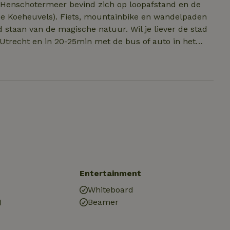
e Henschotermeer bevind zich op loopafstand en de
v. de Koeheuvels). Fiets, mountainbike en wandelpaden
de magische natuur. Wil je liever de stad
n Utrecht en in 20-25min met de bus of auto in het
met de auto en 25min naar Soest. Ik kan je alle fijne
oms mogelijk
ichtje) van een PLUS supermarkt, waar veel ook
 leuk hip koffie tentje met buiten terras in het dorp.
Entertainment
Whiteboard
)
Beamer