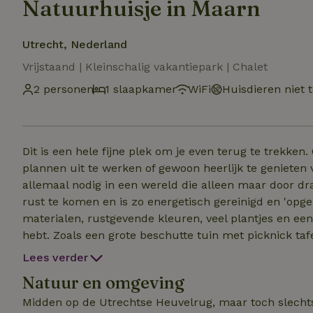
Natuurhuisje in Maarn
Utrecht, Nederland
Vrijstaand | Kleinschalig vakantiepark | Chalet
2 personen
1 slaapkamer
WiFi
Huisdieren niet 
Dit is een hele fijne plek om je even terug te trekken.
plannen uit te werken of gewoon heerlijk te genieten
allemaal nodig in een wereld die alleen maar door draa
rust te komen en is zo energetisch gereinigd en 'opgel
materialen, rustgevende kleuren, veel plantjes en een 
hebt. Zoals een grote beschutte tuin met picknick tafel, hangmat, kleine vuurplaats en overdekt terras (+
binnenkort bio moestuin). Een Sonos muziekinstallatie
Lees verder
besturen is. Een beamer om je laptop op aan te sluite
Natuur en omgeving
Tekenspullen ook. Wifi express niet*. Lekker offline zijn. Inclusief praktijkruimte die je kan gebrui
Midden op de Utrechtse Heuvelrug, maar toch slechts
aanvraag. *Als je het écht wilt is wifi aanwezig.