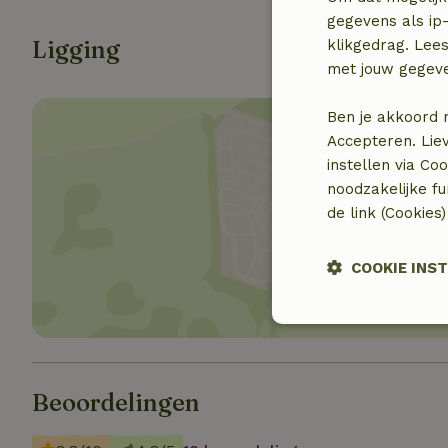
gegevens als ip-
Ligging
klikgedrag. Lees
met jouw gegev
Ben je akkoord 
Accepteren. Lie
instellen via Co
noodzakelijke f
de link (Cookies
Toon 
COOKIE INS
Strikt
noodzakelijk
Beoordelingen