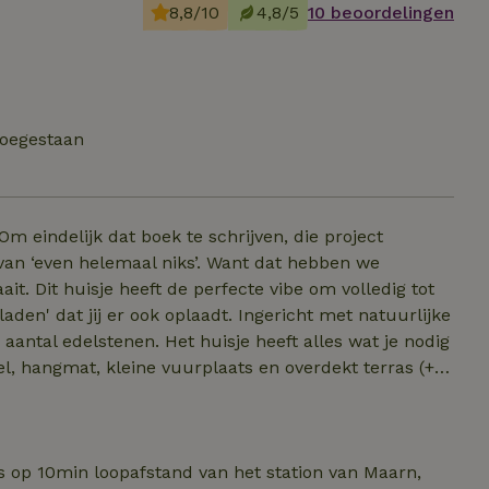
8,8/10
4,8/5
10 beoordelingen
toegestaan
 Om eindelijk dat boek te schrijven, die project
 van ‘even helemaal niks’. Want dat hebben we
it. Dit huisje heeft de perfecte vibe om volledig tot
aden' dat jij er ook oplaadt. Ingericht met natuurlijke
aantal edelstenen. Het huisje heeft alles wat je nodig
 en sfeerverlichting die via spraakherkenning te
n en heerlijk film te kijken. Yogamat aanwezig.
ken op
 op 10min loopafstand van het station van Maarn,