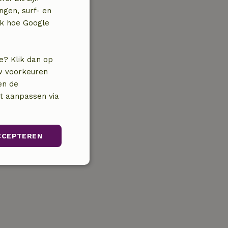
ngen, surf- en
jk hoe Google
e? Klik dan op
uw voorkeuren
en de
nt aanpassen via
CCEPTEREN
Niet-
geclassificeerd