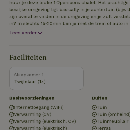
huur je deze leuke 1-2persoons chalet. Het prachtig
bosrijke omgeving ligt basically in je achtertuin (bij
zijn overal te vinden in de omgeving en je zult versteld staan van 
in? In slechts 15-20min ben je met de trein of auto i
centrum van Amersfoort. Het kost je 15min naar Zeist 
Lees verder
yoga studio's en healthy food tentjes in de omgeving tippen. Op een paar min fietsen (het is s
één fiets te huren bij het boeken, stuur dan een ber
biologisch te verkrijgen is. Het Kleine Bakkertje is een
Faciliteiten
Slaapkamer 1
Twijfelaar (1x)
Basisvoorzieningen
Buiten
Internettoegang (WiFi)
Tuin
Verwarming (CV)
Tuin (omheind
Verwarming (elektrisch, CV)
Tuinmeubilair
Verwarming (elektrisch)
Terras