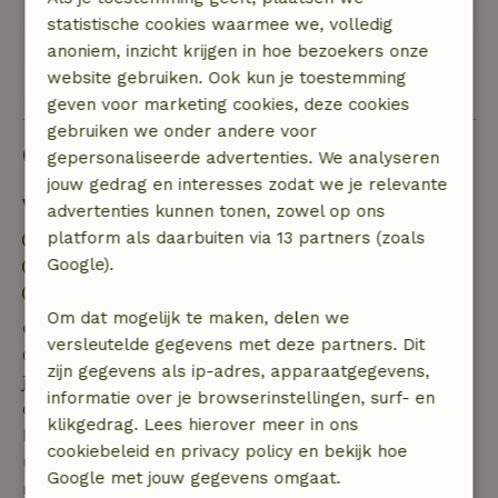
statistische cookies waarmee we, volledig
anoniem, inzicht krijgen in hoe bezoekers onze
Bekijk alle 12 beoordelingen
website gebruiken. Ook kun je toestemming
geven voor marketing cookies, deze cookies
gebruiken we onder andere voor
Goed om te weten
gepersonaliseerde advertenties. We analyseren
jouw gedrag en interesses zodat we je relevante
Verblijfdetails
advertenties kunnen tonen, zowel op ons
platform als daarbuiten via 13 partners (zoals
Inchecken: 15:00- 22:00
Google).
Uitchecken: 07:00- 11:00
Contactloos verblijf mogelijk
Om dat mogelijk te maken, delen we
Gratis annuleren binnen 7 dagen
versleutelde gegevens met deze partners. Dit
Gratis annuleren binnen 7 dagen na bevestiging van
zijn gegevens als ip-adres, apparaatgegevens,
je boeking, bij een boekingsaanvraag meer dan 28
informatie over je browserinstellingen, surf- en
dagen voor aanvang. Bij een boeking met aanvang
klikgedrag. Lees hierover meer in ons
binnen 28 dagen geldt gratis annuleren binnen 24
cookiebeleid en privacy policy en bekijk hoe
uur. Bij annulering binnen gestelde periode heb je
Google met jouw gegevens omgaat.
recht op volledige terugbetaling van het