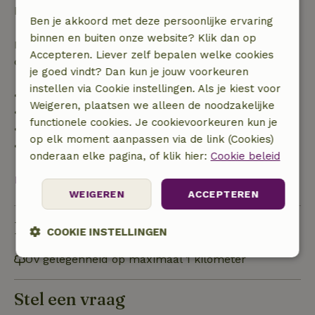
boekingsbedrag.
Ben je akkoord met deze persoonlijke ervaring
binnen en buiten onze website? Klik dan op
Daarna krijg je een deel van de reissom en 100% van
Accepteren. Liever zelf bepalen welke cookies
de borg terugbetaald:
je goed vindt? Dan kun je jouw voorkeuren
instellen via Cookie instellingen. Als je kiest voor
• tot 42 dagen voor aankomst: 70% terugbetaald
Weigeren, plaatsen we alleen de noodzakelijke
• 42–28 dagen voor aankomst: 40% terugbetaald
functionele cookies. Je cookievoorkeuren kun je
• 28 dagen tot de aankomstdag: 10% terugbetaald
op elk moment aanpassen via de link (Cookies)
• op de aankomstdag of later: geen terugbetaling
onderaan elke pagina, of klik hier:
Cookie beleid
Bekijk alles
WEIGEREN
ACCEPTEREN
Duurzaamheid
COOKIE INSTELLINGEN
OV gelegenheid op maximaal 1 kilometer
Strikt
Prestatie
Targeting
noodzakelijk
Stel een vraag