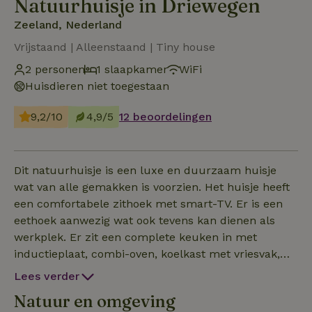
Natuurhuisje in Driewegen
Zeeland, Nederland
Vrijstaand | Alleenstaand | Tiny house
2 personen
1 slaapkamer
WiFi
Huisdieren niet toegestaan
9,2/10
4,9/5
12 beoordelingen
Dit natuurhuisje is een luxe en duurzaam huisje
wat van alle gemakken is voorzien. Het huisje heeft
een comfortabele zithoek met smart-TV. Er is een
eethoek aanwezig wat ook tevens kan dienen als
werkplek. Er zit een complete keuken in met
inductieplaat, combi-oven, koelkast met vriesvak,
waterkoker en Nespresso-apparaat. De badkamer is
Lees verder
voorzien van toilet, douche en wastafel. Tiny house
Natuur en omgeving
wordt verwarmd en gekoeld door een airco-systeem