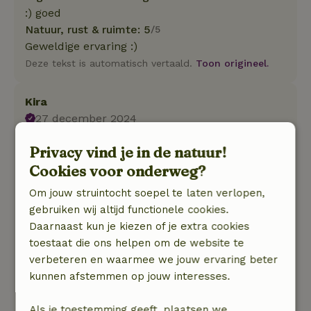
:) goed
Natuur, rust & ruimte: 5
/5
Geweldige ervaring :)
Deze tekst is automatisch vertaald.
Toon origineel.
Kira
27 december 2024
Algemene beoordeling: 10
/10
Privacy vind je in de natuur!
Fijn huisje, netjes, modern en alles is aanwezig.
Cookies voor onderweg?
Natuur, rust & ruimte: 5
/5
We hebben een heerlijk verblijf gehad. Er lag
Om jouw struintocht soepel te laten verlopen,
een attente lokale welkomsverrassing op ons te
gebruiken wij altijd functionele cookies.
wachten toen we aankwamen en ze hadden de
Daarnaast kun je kiezen of je extra cookies
verwarming alvast aangezet. Het huisje is van
toestaat die ons helpen om de website te
alle gemakken voorzien en de omgeving is
verbeteren en waarmee we jouw ervaring beter
prachtig. Heel gezellig met de kippen die
kunnen afstemmen op jouw interesses.
rondom de huisjes lopen en er zijn veel wilde
dieren te spotten zoals fazanten en roofvogels.
Als je toestemming geeft, plaatsen we