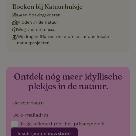
Boeken bij Natuurhuisje
CookieScriptConsent
CookieScript
4 weken 2
Deze coo
.natuurhuisje.nl
dagen
gebruikt 
Geen boekingskosten
Cookie-S
service 
Midden in de natuur
cookievo
Weg van de massa
van bezo
onthoude
Wij dragen 5% van onze omzet af aan lokale
cookie-b
Cookie-Sc
natuurprojecten.
Google
noodzake
Privacy Policy
correct t
sqzl_session_id
.natuurhuisje.nl
29 minuten
Dit cooki
53
gebruikt
seconden
gebruiker
onderhou
Ontdek nóg meer idyllische
de webse
waardoor
plekjes in de natuur.
consisten
efficiënte
gebruiker
kan biede
Je voornaam
paginabe
sessies.
Je e-mailadres
_pinterest_ct_ua
Pinterest Inc.
1 jaar
Deze coo
.ct.pinterest.com
geplaatst 
Ik ga akkoord met het
privacybeleid
.
tot Pinter
Marketin
Inschrijven nieuwsbrief