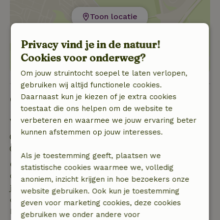
Toon locatie
Privacy vind je in de natuur!
Cookies voor onderweg?
Om jouw struintocht soepel te laten verlopen,
gebruiken wij altijd functionele cookies.
Goed om te weten
Daarnaast kun je kiezen of je extra cookies
toestaat die ons helpen om de website te
verbeteren en waarmee we jouw ervaring beter
Verblijfdetails
kunnen afstemmen op jouw interesses.
Inchecken: 12:00- 17:30
Uitchecken: 08:00- 10:30
Als je toestemming geeft, plaatsen we
Gratis annuleren binnen 7 dagen
statistische cookies waarmee we, volledig
Gratis annuleren binnen 7 dagen na bevestiging van
anoniem, inzicht krijgen in hoe bezoekers onze
je boeking, bij een boekingsaanvraag meer dan 28
website gebruiken. Ook kun je toestemming
dagen voor aanvang. Bij een boeking met aanvang
geven voor marketing cookies, deze cookies
binnen 28 dagen geldt gratis annuleren binnen 24
gebruiken we onder andere voor