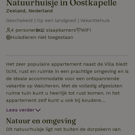
Natuurhuisje in Oostkapelle
Zeeland, Nederland
Geschakeld | Op een landgoed | Vakantiehuis
4 personen
2 slaapkamers
WiFi
Huisdieren niet toegestaan
Het zeer populaire appartement naast de Villa biedt
licht, rust en ruimte in een prachtige omgeving en is
de ideale accommodatie voor een ontspannende
vakantie op Walcheren. Met de volledig afgesloten
ruime tuin kunt u heerlijk tot rust komen. In het
appartement zelf kunt u ook bij koudere
temperaturen van de tuin genieten in de serre. Het
Lees verder
zeer ruime appartement biedt plaats aan maximaal
Natuur en omgeving
vier gasten, maar is ook zeer comfortabel voor twee.
Voor een extra babybedje is voldoende plaats. De
Dit natuurhuisje ligt net buiten de dorpskern van