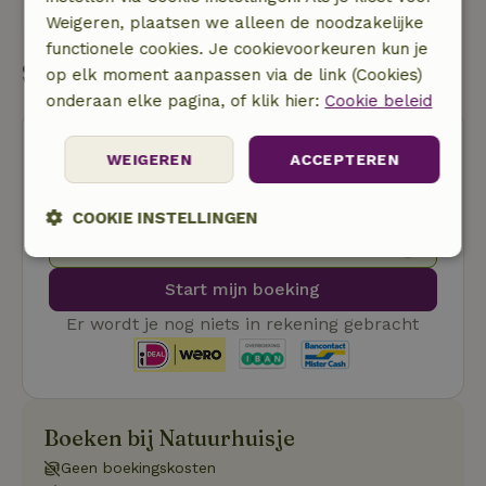
Stuur een bericht
Weigeren, plaatsen we alleen de noodzakelijke
functionele cookies. Je cookievoorkeuren kun je
Start mijn boeking
op elk moment aanpassen via de link (Cookies)
onderaan elke pagina, of klik hier:
Cookie beleid
WEIGEREN
ACCEPTEREN
COOKIE INSTELLINGEN
Gratis annuleren
Strikt
Prestatie
Targeting
noodzakelijk
Start mijn boeking
Er wordt je nog niets in rekening gebracht
Functioneel
Niet-geclassificeerd
Boeken bij Natuurhuisje
Geen boekingskosten