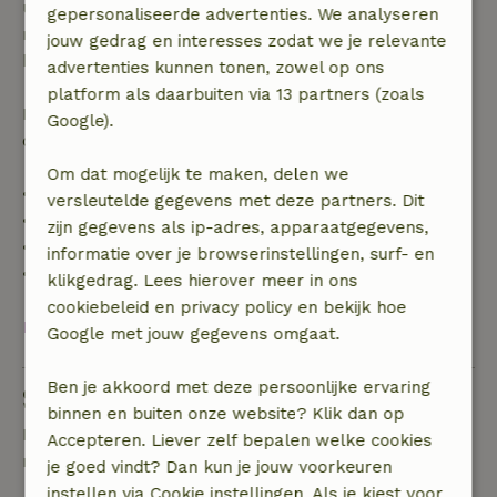
uur. Bij annulering binnen gestelde periode heb je
gepersonaliseerde advertenties. We analyseren
recht op volledige terugbetaling van het
jouw gedrag en interesses zodat we je relevante
boekingsbedrag.
advertenties kunnen tonen, zowel op ons
platform als daarbuiten via 13 partners (zoals
Daarna krijg je een deel van de reissom en 100% van
Google).
de borg terugbetaald:
Om dat mogelijk te maken, delen we
• tot 42 dagen voor aankomst: 70% terugbetaald
versleutelde gegevens met deze partners. Dit
• 42–28 dagen voor aankomst: 40% terugbetaald
zijn gegevens als ip-adres, apparaatgegevens,
• 28 dagen tot de aankomstdag: 10% terugbetaald
informatie over je browserinstellingen, surf- en
• op de aankomstdag of later: geen terugbetaling
klikgedrag. Lees hierover meer in ons
cookiebeleid en privacy policy en bekijk hoe
Bekijk alles
Google met jouw gegevens omgaat.
Ben je akkoord met deze persoonlijke ervaring
Stel een vraag
binnen en buiten onze website? Klik dan op
Neem contact op met de verhuurder van het
Accepteren. Liever zelf bepalen welke cookies
natuurhuisje
je goed vindt? Dan kun je jouw voorkeuren
instellen via Cookie instellingen. Als je kiest voor