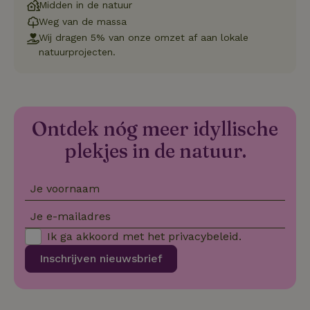
Midden in de natuur
Weg van de massa
Strikt noodzakelijk
Prestatie
Targeting
Wij dragen 5% van onze omzet af aan lokale
Functioneel
Niet-geclassificeerd
natuurprojecten.
Strikt noodzakelijke cookies maken de kernfunctionaliteiten
van de website mogelijk, zoals gebruikersaanmelding en
accountbeheer. De website kan niet goed worden gebruikt
zonder de strikt noodzakelijke cookies.
Aanbieder
/
Ontdek nóg meer idyllische
Naam
Vervaldatum
Omschrij
Domein
plekjes in de natuur.
_tt_enable_cookie
.natuurhuisje.nl
2 maanden
Deze coo
4 weken
gebruikt
voorkeur
gebruike
Je voornaam
betrekkin
gebruik v
op de web
Je e-mailadres
onthoude
Ik ga akkoord met het
privacybeleid
.
CookieScriptConsent
CookieScript
4 weken 2
Deze coo
.natuurhuisje.nl
dagen
gebruikt 
Inschrijven nieuwsbrief
Cookie-S
service 
cookievo
van bezo
onthoude
cookie-b