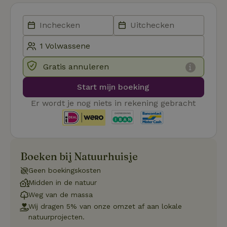
Aanbieder
/
Naam
Vervaldatum
Omschrij
Domein
_tt_enable_cookie
.natuurhuisje.nl
2 maanden
Deze coo
4 weken
gebruikt
voorkeur
gebruike
betrekkin
gebruik v
Gratis annuleren
op de web
onthoude
Start mijn boeking
CookieScriptConsent
CookieScript
4 weken 2
Deze coo
.natuurhuisje.nl
dagen
gebruikt 
Er wordt je nog niets in rekening gebracht
Cookie-S
service 
cookievo
van bezo
onthoude
cookie-b
Cookie-Sc
Google
Boeken bij Natuurhuisje
noodzake
Privacy Policy
correct t
Geen boekingskosten
sqzl_session_id
.natuurhuisje.nl
29 minuten
Dit cooki
Midden in de natuur
53
gebruikt
seconden
gebruiker
Weg van de massa
onderhou
Wij dragen 5% van onze omzet af aan lokale
de webse
waardoor
natuurprojecten.
consisten