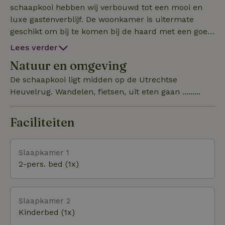
schaapkooi hebben wij verbouwd tot een mooi en
luxe gastenverblijf. De woonkamer is uitermate
geschikt om bij te komen bij de haard met een goed
boek, Netflix of fijn gezelschap. Koken op het 4 pits
Lees verder
fornuis met oven of in de buitenkeuken. De koelkast
Natuur en omgeving
is bij aankomst prettig gevuld.
De schaapkooi ligt midden op de Utrechtse
Heuvelrug. Wandelen, fietsen, uit eten gaan .........
Faciliteiten
Slaapkamer 1
2-pers. bed (1x)
Slaapkamer 2
Kinderbed (1x)