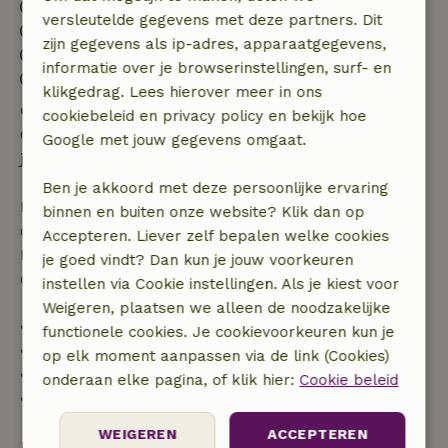
Inchecken: 15:00- 22:00
versleutelde gegevens met deze partners. Dit
Uitchecken: 07:00- 12:00
zijn gegevens als ip-adres, apparaatgegevens,
Contactloos verblijf mogelijk
informatie over je browserinstellingen, surf- en
Vuurwerkvrije omgeving
klikgedrag. Lees hierover meer in ons
Gratis annuleren binnen 24 uur
cookiebeleid en privacy policy en bekijk hoe
Gratis annuleren binnen 24 uur na bevestiging van
Google met jouw gegevens omgaat.
je boeking.
Ben je akkoord met deze persoonlijke ervaring
Bij annulering binnen gestelde periode heb je recht
binnen en buiten onze website? Klik dan op
op volledige terugbetaling van het boekingsbedrag.
Accepteren. Liever zelf bepalen welke cookies
Daarna krijg je een deel van de reissom en 100% van
je goed vindt? Dan kun je jouw voorkeuren
de borg terugbetaald:
instellen via Cookie instellingen. Als je kiest voor
Weigeren, plaatsen we alleen de noodzakelijke
• tot 42 dagen voor aankomst: 70% terugbetaald
functionele cookies. Je cookievoorkeuren kun je
• 42–28 dagen voor aankomst: 40% terugbetaald
op elk moment aanpassen via de link (Cookies)
• 28 dagen tot de aankomstdag: 10% terugbetaald
onderaan elke pagina, of klik hier:
Cookie beleid
• op de aankomstdag of later: geen terugbetaling
WEIGEREN
ACCEPTEREN
Bekijk alles