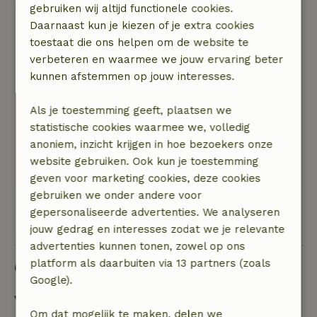
gebruiken wij altijd functionele cookies.
Hans
Daarnaast kun je kiezen of je extra cookies
29 december 2025
toestaat die ons helpen om de website te
verbeteren en waarmee we jouw ervaring beter
Algemene beoordeling: 10
/10
kunnen afstemmen op jouw interesses.
Heerlijk huisje voor ons tweeen. Gezellig
ingericht. Volop privacy.
Als je toestemming geeft, plaatsen we
Natuur, rust & ruimte: 5
/5
statistische cookies waarmee we, volledig
We hebben genoten afgelopen week. Koelkast
anoniem, inzicht krijgen in hoe bezoekers onze
was lekker gevuld en verhuurder was
website gebruiken. Ook kun je toestemming
ontzettend behulpzaam en stond gelijk klaar.
geven voor marketing cookies, deze cookies
gebruiken we onder andere voor
gepersonaliseerde advertenties. We analyseren
Bekijk alle 29 beoordelingen
jouw gedrag en interesses zodat we je relevante
advertenties kunnen tonen, zowel op ons
platform als daarbuiten via 13 partners (zoals
Goed om te weten
Google).
Verblijfdetails
Om dat mogelijk te maken, delen we