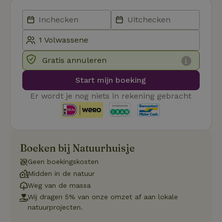
Strikt noodzakelijk
Prestatie
Targeting
Functioneel
Niet-geclassificeerd
Strikt noodzakelijke cookies maken de kernfunctionaliteiten
Gratis annuleren
van de website mogelijk, zoals gebruikersaanmelding en
accountbeheer. De website kan niet goed worden gebruikt
zonder de strikt noodzakelijke cookies.
Start mijn boeking
Aanbieder
/
Er wordt je nog niets in rekening gebracht
Naam
Vervaldatum
Omschrij
Domein
_tt_enable_cookie
.natuurhuisje.nl
2 maanden
Deze coo
4 weken
gebruikt
voorkeur
gebruike
betrekkin
Boeken bij Natuurhuisje
gebruik v
op de web
Geen boekingskosten
onthoude
Midden in de natuur
CookieScriptConsent
CookieScript
4 weken 2
Deze coo
.natuurhuisje.nl
dagen
gebruikt 
Weg van de massa
Cookie-S
Wij dragen 5% van onze omzet af aan lokale
service 
cookievo
natuurprojecten.
van bezo
onthoude