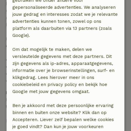
gebruiken we onder andere voor
binnen 28 dagen geldt gratis annuleren binnen 24
gepersonaliseerde advertenties. We analyseren
uur. Bij annulering binnen gestelde periode heb je
jouw gedrag en interesses zodat we je relevante
recht op volledige terugbetaling van het
advertenties kunnen tonen, zowel op ons
boekingsbedrag.
platform als daarbuiten via 13 partners (zoals
Google).
Daarna krijg je een deel van de reissom en 100% van
de borg terugbetaald:
Om dat mogelijk te maken, delen we
versleutelde gegevens met deze partners. Dit
• tot 42 dagen voor aankomst: 70% terugbetaald
zijn gegevens als ip-adres, apparaatgegevens,
• 42–28 dagen voor aankomst: 40% terugbetaald
informatie over je browserinstellingen, surf- en
• 28 dagen tot de aankomstdag: 10% terugbetaald
klikgedrag. Lees hierover meer in ons
• op de aankomstdag of later: geen terugbetaling
cookiebeleid en privacy policy en bekijk hoe
Google met jouw gegevens omgaat.
Borg
Een borg van € 300,00 is van toepassing. Je wordt
Ben je akkoord met deze persoonlijke ervaring
terugbetaald na het uitchecken.
binnen en buiten onze website? Klik dan op
Accepteren. Liever zelf bepalen welke cookies
Bekijk alles
je goed vindt? Dan kun je jouw voorkeuren