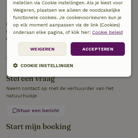
instellen via Cookie instellingen. Als je kiest voor
Duurzaamheid
Weigeren, plaatsen we alleen de noodzakelijke
functionele cookies. Je cookievoorkeuren kun je
Energie label: A
op elk moment aanpassen via de link (Cookies)
Duurzame inventaris
onderaan elke pagina, of klik hier:
Cookie beleid
Afval scheiden (glas, papier, plastic,
voedselafval/biologisch)
WEIGEREN
ACCEPTEREN
Bekijk alles
COOKIE INSTELLINGEN
Stel een vraag
Strikt
Prestatie
Targeting
noodzakelijk
Neem contact op met de verhuurder van het
natuurhuisje
Functioneel
Niet-geclassificeerd
Stuur een bericht
Start mijn boeking