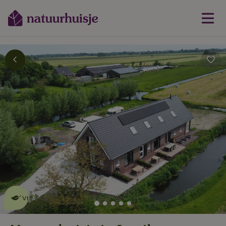
Dit natuurhuisje is eco-
vriendelijk
lees meer