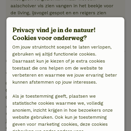
aalscholver vis zien vangen in het beekje voor
de living, ijsvogel gespot en en reigers zien
opstijgen boven ons hoofd. Top!
Privacy vind je in de natuur!
Cookies voor onderweg?
Bekijk 1 beoordeling
Om jouw struintocht soepel te laten verlopen,
gebruiken wij altijd functionele cookies.
Goed om te weten
Daarnaast kun je kiezen of je extra cookies
toestaat die ons helpen om de website te
Verblijfdetails
verbeteren en waarmee we jouw ervaring beter
kunnen afstemmen op jouw interesses.
Inchecken: 16:00- 22:00
Uitchecken: 07:00- 10:00
Als je toestemming geeft, plaatsen we
Contactloos verblijf mogelijk
statistische cookies waarmee we, volledig
Gratis annuleren binnen 7 dagen
anoniem, inzicht krijgen in hoe bezoekers onze
Gratis annuleren binnen 7 dagen na bevestiging van
website gebruiken. Ook kun je toestemming
je boeking, bij een boekingsaanvraag meer dan 28
geven voor marketing cookies, deze cookies
dagen voor aanvang. Bij een boeking met aanvang