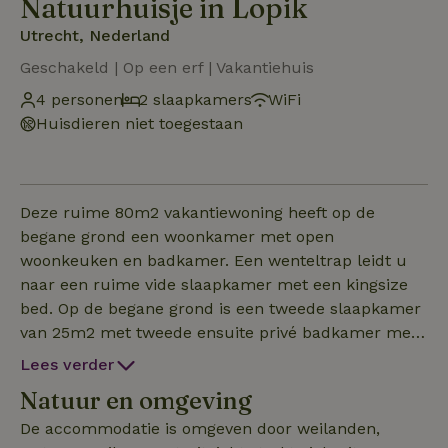
Natuurhuisje in Lopik
Utrecht, Nederland
Geschakeld | Op een erf | Vakantiehuis
4 personen
2 slaapkamers
WiFi
Huisdieren niet toegestaan
Deze ruime 80m2 vakantiewoning heeft op de
begane grond een woonkamer met open
woonkeuken en badkamer. Een wenteltrap leidt u
naar een ruime vide slaapkamer met een kingsize
bed. Op de begane grond is een tweede slaapkamer
van 25m2 met tweede ensuite privé badkamer met
regendouche. Deze kamer beschikt over een zitje en
Lees verder
koffie - en thee faciliteiten, een tweepersoonsbed
Natuur en omgeving
(Queensize) en een TV. Er is een gezellige
volwaardige keuken met heerlijke koffie, een
De accommodatie is omgeven door weilanden,