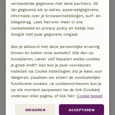
versleutelde gegevens met deze partners. Dit
zijn gegevens als ip-adres, apparaatgegevens,
Bekijk alles
informatie over je browserinstellingen, surf- en
klikgedrag. Lees hierover meer in ons
Stel een vraag
cookiebeleid en privacy policy en bekijk hoe
Google met jouw gegevens omgaat.
Neem contact op met de verhuurder van het
natuurhuisje
Ben je akkoord met deze persoonlijke ervaring
binnen en buiten onze website? Klik dan op
Stuur een bericht
Accepteren. Liever zelf bepalen welke cookies
je goed vindt? Dan kun je jouw voorkeuren
Start mijn boeking
instellen via Cookie instellingen. Als je kiest voor
Weigeren, plaatsen we alleen de noodzakelijke
functionele cookies. Je cookievoorkeuren kun je
op elk moment aanpassen via de link (Cookies)
onderaan elke pagina, of klik hier:
Cookie beleid
Gratis annuleren
WEIGEREN
ACCEPTEREN