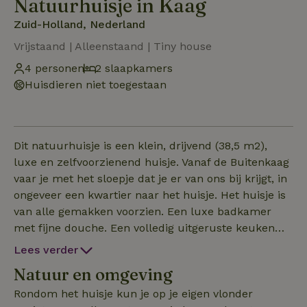
Natuurhuisje in Kaag
Zuid-Holland, Nederland
Vrijstaand | Alleenstaand | Tiny house
4 personen
2 slaapkamers
Huisdieren niet toegestaan
Dit natuurhuisje is een klein, drijvend (38,5 m2),
luxe en zelf­voorzienend huisje. Vanaf de Buitenkaag
vaar je met het sloepje dat je er van ons bij krijgt, in
ongeveer een kwartier naar het huisje. Het huisje is
van alle gemakken voorzien. Een luxe badkamer
met fijne douche. Een volledig uitgeruste keuken
met vaatwasser, koelkast en magnetron. Twee
Lees verder
slaapkamers en een leef­ruimte. We hebben het
Natuur en omgeving
huisje ingericht alsof we er zelf wonen. Daarom vind
je er speelgoed, spelletjes, boeken, kunst. Alles waar
Rondom het huisje kun je op je eigen vlonder