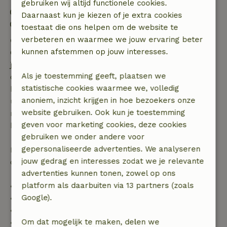
gebruiken wij altijd functionele cookies.
Inchecken: 15:00- 18:00
Daarnaast kun je kiezen of je extra cookies
Uitchecken: 08:00- 11:00
toestaat die ons helpen om de website te
verbeteren en waarmee we jouw ervaring beter
Gratis annuleren binnen 7 dagen
kunnen afstemmen op jouw interesses.
Gratis annuleren binnen 7 dagen na bevestiging van
je boeking, bij een boekingsaanvraag meer dan 28
Als je toestemming geeft, plaatsen we
dagen voor aanvang. Bij een boeking met aanvang
statistische cookies waarmee we, volledig
binnen 28 dagen geldt gratis annuleren binnen 24
anoniem, inzicht krijgen in hoe bezoekers onze
uur. Bij annulering binnen gestelde periode heb je
website gebruiken. Ook kun je toestemming
recht op volledige terugbetaling van het
geven voor marketing cookies, deze cookies
boekingsbedrag.
gebruiken we onder andere voor
gepersonaliseerde advertenties. We analyseren
Daarna krijg je een deel van de reissom en 100% van
jouw gedrag en interesses zodat we je relevante
de borg terugbetaald:
advertenties kunnen tonen, zowel op ons
platform als daarbuiten via 13 partners (zoals
• tot 42 dagen voor aankomst: 70% terugbetaald
Google).
• 42–28 dagen voor aankomst: 40% terugbetaald
• 28 dagen tot de aankomstdag: 10% terugbetaald
Om dat mogelijk te maken, delen we
• op de aankomstdag of later: geen terugbetaling