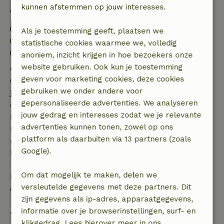
kunnen afstemmen op jouw interesses.
Verblijfdetails
Inchecken: 15:00- 22:00
Als je toestemming geeft, plaatsen we
Uitchecken: 07:00- 11:00
statistische cookies waarmee we, volledig
Contactloos verblijf mogelijk
anoniem, inzicht krijgen in hoe bezoekers onze
website gebruiken. Ook kun je toestemming
Gratis annuleren binnen 7 dagen
geven voor marketing cookies, deze cookies
Gratis annuleren binnen 7 dagen na bevestiging van
gebruiken we onder andere voor
je boeking, bij een boekingsaanvraag meer dan 28
gepersonaliseerde advertenties. We analyseren
dagen voor aanvang. Bij een boeking met aanvang
jouw gedrag en interesses zodat we je relevante
binnen 28 dagen geldt gratis annuleren binnen 24
advertenties kunnen tonen, zowel op ons
uur. Bij annulering binnen gestelde periode heb je
platform als daarbuiten via 13 partners (zoals
recht op volledige terugbetaling van het
Google).
boekingsbedrag.
Om dat mogelijk te maken, delen we
Daarna krijg je een deel van de reissom en 100% van
versleutelde gegevens met deze partners. Dit
de borg terugbetaald:
zijn gegevens als ip-adres, apparaatgegevens,
informatie over je browserinstellingen, surf- en
• tot 42 dagen voor aankomst: 70% terugbetaald
klikgedrag. Lees hierover meer in ons