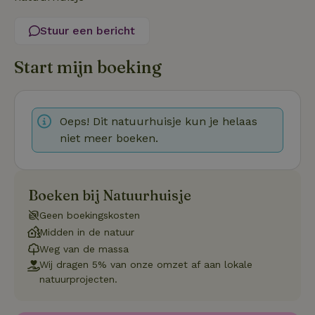
noodzakelijk
Stuur een bericht
Functioneel
Niet-geclassificeerd
Start mijn boeking
Oeps! Dit natuurhuisje kun je helaas
niet meer boeken.
Strikt noodzakelijk
Prestatie
Targeting
Functioneel
Niet-geclassificeerd
Boeken bij Natuurhuisje
Strikt noodzakelijke cookies maken de kernfunctionaliteiten
Geen boekingskosten
van de website mogelijk, zoals gebruikersaanmelding en
accountbeheer. De website kan niet goed worden gebruikt
Midden in de natuur
zonder de strikt noodzakelijke cookies.
Weg van de massa
Aanbieder
/
Naam
Vervaldatum
Omschrij
Wij dragen 5% van onze omzet af aan lokale
Domein
natuurprojecten.
_tt_enable_cookie
.natuurhuisje.nl
2 maanden
Deze coo
4 weken
gebruikt
voorkeur