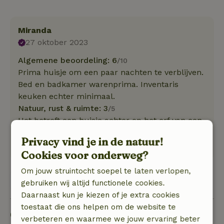
Miranda
27 oktober 2023
Algemene beoordeling: 6
/10
Prima huisje om een paar nachten te verblijven.
Bed en badkamer warenprima. Inventaris
keuken echter minimaal.
Natuur, rust & ruimte: 3
/5
Het betreft een huisje achter op het erf van een
woning. Ligt net buiten Utrecht. Niets specifiek
Privacy vind je in de natuur!
een natuurhuisje.
Cookies voor onderweg?
Om jouw struintocht soepel te laten verlopen,
Bekijk 1 beoordeling
gebruiken wij altijd functionele cookies.
Daarnaast kun je kiezen of je extra cookies
toestaat die ons helpen om de website te
Goed om te weten
verbeteren en waarmee we jouw ervaring beter