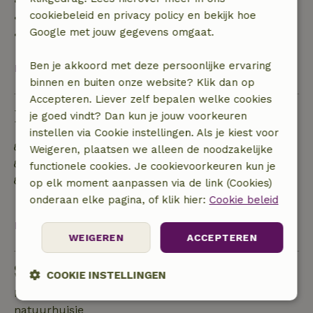
• 42–28 dagen voor aankomst: 40% terugbetaald
cookiebeleid en privacy policy en bekijk hoe
• 28 dagen tot de aankomstdag: 10% terugbetaald
Google met jouw gegevens omgaat.
• op de aankomstdag of later: geen terugbetaling
Ben je akkoord met deze persoonlijke ervaring
Bekijk alles
binnen en buiten onze website? Klik dan op
Accepteren. Liever zelf bepalen welke cookies
Duurzaamheid
je goed vindt? Dan kun je jouw voorkeuren
instellen via Cookie instellingen. Als je kiest voor
Natuurlijke isolatiematerialen
Weigeren, plaatsen we alleen de noodzakelijke
Gebouwd met natuurlijke bouwmaterialen
functionele cookies. Je cookievoorkeuren kun je
Afval scheiden (glas, papier, plastic,
op elk moment aanpassen via de link (Cookies)
voedselafval/biologisch)
onderaan elke pagina, of klik hier:
Cookie beleid
Bekijk alles
WEIGEREN
ACCEPTEREN
Stel een vraag
COOKIE INSTELLINGEN
Neem contact op met de verhuurder van het
Strikt
Prestatie
Targeting
natuurhuisje