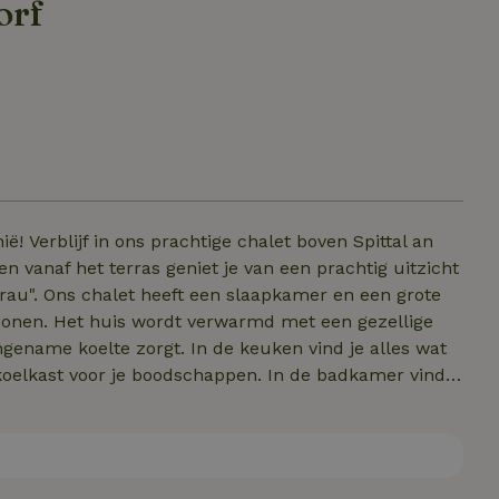
orf
ttal an
n vanaf het terras geniet je van een prachtig uitzicht
een grote
nen. Het huis wordt verwarmd met een gezellige
ngename koelte zorgt. In de keuken vind je alles wat
 koelkast voor je boodschappen. In de badkamer vind
astafel en een toilet. Het terras is overdekt en heeft een zitje voor 4 personen.