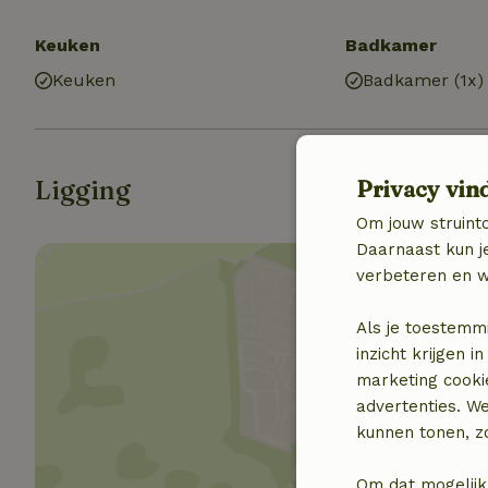
Keuken
Badkamer
Keuken
Badkamer (1x)
Ligging
Privacy vin
Om jouw struinto
Daarnaast kun je
verbeteren en w
Als je toestemm
inzicht krijgen
Toon 
marketing cooki
advertenties. W
kunnen tonen, zo
Om dat mogelijk