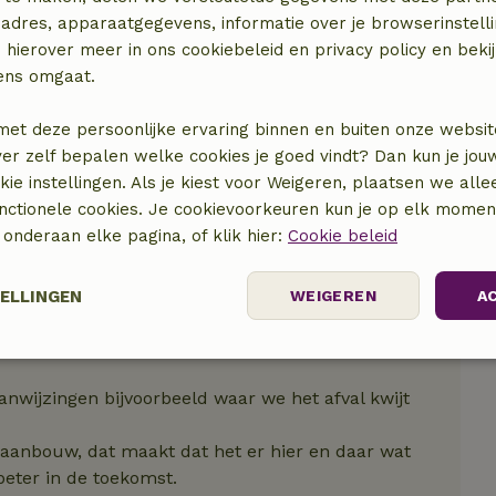
adres, apparaatgegevens, informatie over je browserinstelli
 hierover meer in ons cookiebeleid en privacy policy en beki
ens omgaat.
met deze persoonlijke ervaring binnen en buiten onze websit
ver zelf bepalen welke cookies je goed vindt? Dan kun je jo
okie instellingen. Als je kiest voor Weigeren, plaatsen we alle
unctionele cookies. Je cookievoorkeuren kun je op elk mome
) onderaan elke pagina, of klik hier:
Cookie beleid
aangezet, handig om te weten, nu hadden we eerst
TELLINGEN
WEIGEREN
A
 Lijkt wat op kamperen, wat op zich wat ons betreft
Prestatie
Targeting
Functioneel
nwijzingen bijvoorbeeld waar we het afval kwijt
in aanbouw, dat maakt dat het er hier en daar wat
 beter in de toekomst.