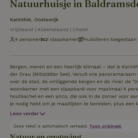
Natuurhuisje in Baldramsd
Karinthië, Oostenrijk
Vrijstaand | Alleenstaand | Chalet
4 personen
1 slaapkamer
Huisdieren toegestaan
Bergen, meren en een heerlijk klimaat – dat is Karinthië! Verblijf in ons prachtige chalet boven Spi
der Drau (Millstätter See). Vanuit ons panoramaraam e
over de stad, de omliggende bergen en de rivier de "Drau". Ons chalet heeft een slaapkamer en 
woonkamer met een slaapbank voor maximaal 4 perso
houtkachel en een airco, die ook in de zomer voor aa
je nodig hebt om je maaltijden te bereiden, plus een
je een douche, een w
Lees verder
Deze tekst is automatisch vertaald.
Toon origineel.
Natuur en omgeving