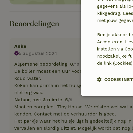
gegevens als ip-
klikgedrag. Lees
met jouw gegev
Beoordelingen
Ben je akkoord 
Accepteren. Lie
Anke
instellen via Co
5 augustus 2024
noodzakelijke f
de link (Cookies
Algemene beoordeling: 8
/10
De boiler moest een uur voor het douchen worden 
koud water.
COOKIE INS
Koken kan prima in het huisje maar ruimte is klein.
niet erg was.
Strikt
Natuur, rust & ruimte: 5
/5
noodzakelijk
Mooi en compleet Tiny House. We misten wel wat aa
konden. Contact met de verhuurder is goed.
Het parkje waar het huisje ligt is gedeeltelijk nog 
vervallen en slordig uitziet. Mogelijk wordt dat nog