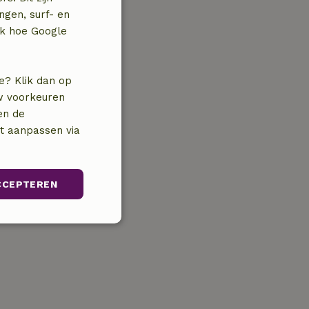
ngen, surf- en
jk hoe Google
e? Klik dan op
uw voorkeuren
en de
nt aanpassen via
CCEPTEREN
Niet-
geclassificeerd