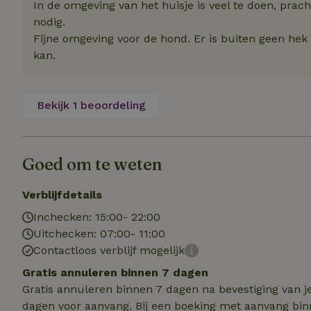
In de omgeving van het huisje is veel te doen, prach
nodig.
Strik
Fijne omgeving voor de hond. Er is buiten geen hek
Strikt noodzakelijk
kan.
accountbeheer. De w
Naam
Bekijk 1 beoordeling
_tt_enable_cookie
CookieScriptCons
Goed om te weten
Verblijfdetails
sqzl_session_id
Inchecken: 15:00- 22:00
Uitchecken: 07:00- 11:00
Contactloos verblijf mogelijk
_pinterest_ct_ua
Gratis annuleren binnen 7 dagen
Gratis annuleren binnen 7 dagen na bevestiging van j
dagen voor aanvang. Bij een boeking met aanvang bin