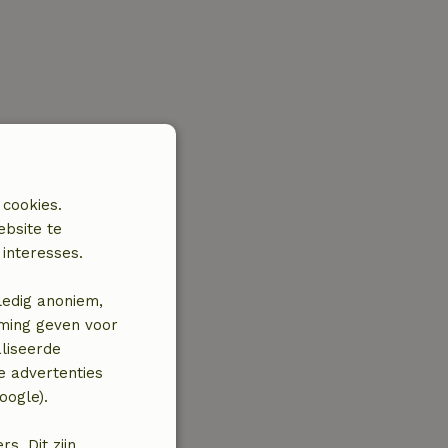
 cookies.
ebsite te
interesses.
ledig anoniem,
mming geven voor
liseerde
e advertenties
oogle).
. Dit zijn