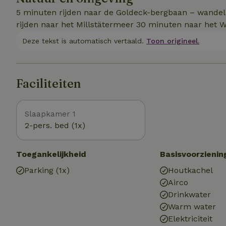
5 minuten rijden naar de Goldeck-bergbaan – wandele
rijden naar het Millstätermeer 30 minuten naar het 
Deze tekst is automatisch vertaald.
Toon origineel.
Faciliteiten
Slaapkamer 1
2-pers. bed (1x)
Toegankelijkheid
Basisvoorzienin
Parking (1x)
Houtkachel
Airco
Drinkwater
Warm water
Elektriciteit