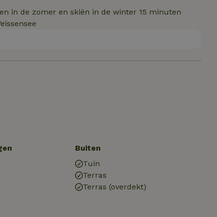
n in de zomer en skiën in de winter 15 minuten
Weissensee
gen
Buiten
Tuin
Terras
Terras (overdekt)