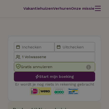
Vakantiehuizen
Verhuren
Onze missie
Gratis annuleren
Start mijn boeking
Er wordt je nog niets in rekening gebracht