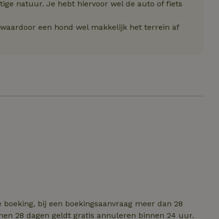
tige natuur. Je hebt hiervoor wel de auto of fiets
t noodzakelijk
Prestatie
Targeting
Functioneel
Niet-geclassif
 waardoor een hond wel makkelijk het terrein af
e cookies maken de kernfunctionaliteiten van de website mogelijk, zoals gebru
ebsite kan niet goed worden gebruikt zonder de strikt noodzakelijke cookies.
Aanbieder
/
Vervaldatum
Omschrijving
Domein
.natuurhuisje.nl
2 maanden
Deze cookie wordt gebruikt om de vo
4 weken
gebruiker met betrekking tot het gebr
de website te onthouden.
ent
CookieScript
4 weken 2
Deze cookie wordt gebruikt door de C
.natuurhuisje.nl
dagen
service om de cookievoorkeuren van 
onthouden. De cookie-banner van Coo
noodzakelijk om correct te werken.
.natuurhuisje.nl
29 minuten
Dit cookie wordt gebruikt om een gebr
53
onderhouden door de webserver, waa
seconden
consistente en efficiënte gebruikerse
bieden tijdens paginabezoeken en sess
Google Privacy Policy
Pinterest Inc.
1 jaar
Deze cookie wordt geplaatst in relatie 
.ct.pinterest.com
Marketing
e boeking, bij een boekingsaanvraag meer dan 28
nen 28 dagen geldt gratis annuleren binnen 24 uur.