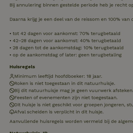
Naam
Naam
Naam
Bij annulering binnen gestelde periode heb je recht o
sqzllocal
_nhft_booking-wi
Naam
_ttp
Daarna krijg je een deel van de reissom en 100% van 
_nhftconstraint_t
uid
_nhftconstraint_h
• tot 42 dagen voor aankomst: 70% terugbetaald
_nhft_eu-rental-r
_nhftconstraint_
• 42–28 dagen voor aankomst: 40% terugbetaald
_ttp
onboarding
_nhftconstraint_
• 28 dagen tot de aankomstdag: 10% terugbetaald
nh_experiments
ttcsid_D3OACIBC
• op de aankomstdag of later: geen terugbetaling
_nhft_translation
_nhftconstraint_e
_ga
Huisregels
IDE
_nhftconstraint_r
FPAU
Minimum leeftijd hoofdboeker: 18 jaar.
_nhft_wizard-en
Roken is niet toegestaan in dit natuurhuisje.
uet_vid
Bij dit natuurhuisje mag je geen vuurwerk afsteken
MUID
_nhft_house-relev
Feesten of evenementen zijn niet toegestaan.
_ga_JRK1QL37RY
Dit huisje is niet geschikt voor groepen jongeren, 
_nhftconstraint_
_nhft_search-gro
Afval scheiden is verplicht in dit huisje.
locations
_nhft_tourist-tax
Aanvullende huisregels worden vermeld bij de algeme
_nhft_recently-vi
_nhftconstraint_t
_pin_unauth