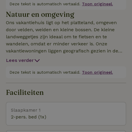
bedden, waarvan sommige afzonderlijk gebruikt
Deze tekst is automatisch vertaald.
Toon origineel.
kunnen worden als een- of tweepersoonsbed,
Natuur en omgeving
hebben allemaal handgemaakte matrassen,
Ons vakantiehuis ligt op het platteland, omgeven
verstelbare lattenbodems en, afhankelijk van het
door velden, weiden en kleine bossen. De kleine
seizoen, bieden we je ook bijbehorende donzen
landweggetjes zijn ideaal om te fietsen en te
dekbedden van hoge kwaliteit. Niets staat een goede
wandelen, omdat er minder verkeer is. Onze
nachtrust na een bewogen dag in onze regio dus
vakantiewoningen liggen geografisch gezien in de
meer in de weg! De eigen sauna van het hotel is op
driehoek Osnabrück, Münster en Bielefeld. Een
korte termijn en na afspraak beschikbaar voor alle gast
Lees verder
gevarieerd en zeer aantrekkelijk gebied met een
breed scala aan vrijetijdsactiviteiten.
Deze tekst is automatisch vertaald.
Toon origineel.
Faciliteiten
Slaapkamer 1
2-pers. bed (1x)