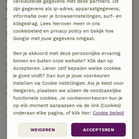
Inchecken: 16:00- 22:00
versleutelde gegevens met deze partners. Dit
Uitchecken: 07:00- 10:00
zijn gegevens als ip-adres, apparaatgegevens,
informatie over je browserinstellingen, surf- en
Gratis annuleren binnen 7 dagen
klikgedrag. Lees hierover meer in ons
Gratis annuleren binnen 7 dagen na bevestiging van
cookiebeleid en privacy policy en bekijk hoe
je boeking, bij een boekingsaanvraag meer dan 28
Google met jouw gegevens omgaat.
dagen voor aanvang. Bij een boeking met aanvang
binnen 28 dagen geldt gratis annuleren binnen 24
Ben je akkoord met deze persoonlijke ervaring
uur. Bij annulering binnen gestelde periode heb je
binnen en buiten onze website? Klik dan op
recht op volledige terugbetaling van het
Accepteren. Liever zelf bepalen welke cookies
boekingsbedrag.
je goed vindt? Dan kun je jouw voorkeuren
instellen via Cookie instellingen. Als je kiest voor
Daarna krijg je een deel van de reissom en 100% van
Weigeren, plaatsen we alleen de noodzakelijke
de borg terugbetaald:
functionele cookies. Je cookievoorkeuren kun je
op elk moment aanpassen via de link (Cookies)
• tot 42 dagen voor aankomst: 70% terugbetaald
onderaan elke pagina, of klik hier:
Cookie beleid
• 42–28 dagen voor aankomst: 40% terugbetaald
• 28 dagen tot de aankomstdag: 10% terugbetaald
WEIGEREN
ACCEPTEREN
• op de aankomstdag of later: geen terugbetaling