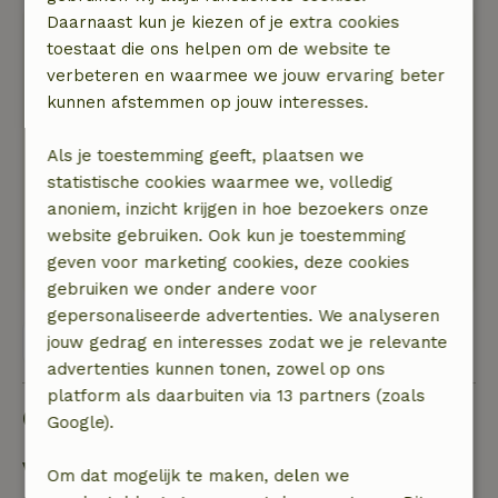
Daarnaast kun je kiezen of je extra cookies
Peter
toestaat die ons helpen om de website te
27 december 2023
verbeteren en waarmee we jouw ervaring beter
Algemene beoordeling: 8
kunnen afstemmen op jouw interesses.
/10
Fijn en ruim huis. Authentieke bouw, goed
gerenoveerd en prima ingericht.
Als je toestemming geeft, plaatsen we
Natuur, rust & ruimte: 5
statistische cookies waarmee we, volledig
/5
Prima, het was redelijk rustig in de omgeving.
anoniem, inzicht krijgen in hoe bezoekers onze
De vrije natuur lag iets verder weg dan gedacht.
website gebruiken. Ook kun je toestemming
Maar het huisje stond wel midden in de velden.
geven voor marketing cookies, deze cookies
gebruiken we onder andere voor
gepersonaliseerde advertenties. We analyseren
Bekijk alle 3 beoordelingen
jouw gedrag en interesses zodat we je relevante
advertenties kunnen tonen, zowel op ons
platform als daarbuiten via 13 partners (zoals
Goed om te weten
Google).
Verblijfdetails
Om dat mogelijk te maken, delen we