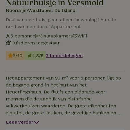
Natuurhuisje in Versmold
Noordrijn-Westfalen, Duitsland
Deel van een huis, geen alleen bewoning | Aan de
rand van een dorp | Appartement
5 personen
3 slaapkamers
WiFi
Huisdieren toegestaan
9/10
4,3/5
3 beoordelingen
Het appartement van 93 m² voor 5 personen ligt op
de begane grond in het hart van het
Heuerlingshaus. De flat is een eldorado voor
mensen die de aanblik van historische
vakwerkhuizen waarderen. De grote eikenhouten
eettafel, de grote keuken, de gezellige banken en de
open haard nodigen je uit om samen heerlijke uren
Lees verder
door te brengen in dit landhuis. Onze hoogwaardige