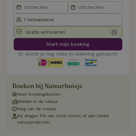
Naam
Vervaldatum
Omschrij
Domein
_tt_enable_cookie
.natuurhuisje.nl
2 maanden
Deze coo
4 weken
gebruikt
voorkeur
gebruike
betrekkin
Gratis annuleren
gebruik v
op de web
onthoude
Start mijn boeking
CookieScriptConsent
CookieScript
4 weken 2
Deze coo
Er wordt je nog niets in rekening gebracht
.natuurhuisje.nl
dagen
gebruikt 
Cookie-S
service 
cookievo
van bezo
onthoude
cookie-b
Boeken bij Natuurhuisje
Cookie-Sc
Google
noodzake
Privacy Policy
correct t
Geen boekingskosten
Midden in de natuur
sqzl_session_id
.natuurhuisje.nl
29 minuten
Dit cooki
53
gebruikt
Weg van de massa
seconden
gebruiker
Wij dragen 5% van onze omzet af aan lokale
onderhou
de webse
natuurprojecten.
waardoor
consisten
efficiënte