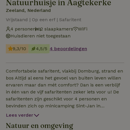
Natuurhuisje in Aagtekerke
Zeeland, Nederland
Vrijstaand | Op een erf | Safaritent
4 personen
2 slaapkamers
WiFi
Huisdieren niet toegestaan
9,3/10
4,5/5
4 beoordelingen
Comfortabele safaritent, vlakbij Domburg, strand en
bos Altijd al eens het gevoel van buiten leven willen
ervaren maar dan mét comfort? Dan is een verblijf
in één van de vijf safaritenten zeker iets voor u! De
safaritenten zijn geschikt voor 4 personen en
bevinden zich op minicamping Sint-Jan in
Aagtekerke, vlakbij het bos en het strand. In de
Lees verder
woon/eetkamer is een eettafel met stoelen en een
Natuur en omgeving
televisie. Tevens is er een open keuken met een 4