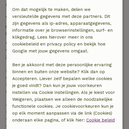
Goed om te weten
Om dat mogelijk te maken, delen we
versleutelde gegevens met deze partners. Dit
Verblijfdetails
zijn gegevens als ip-adres, apparaatgegevens,
Inchecken: 15:00- 17:00
informatie over je browserinstellingen, surf- en
Uitchecken: 09:00- 10:00
klikgedrag. Lees hierover meer in ons
Gratis annuleren binnen 24 uur
cookiebeleid en privacy policy en bekijk hoe
Gratis annuleren binnen 24 uur na bevestiging van
Google met jouw gegevens omgaat.
je boeking.
Ben je akkoord met deze persoonlijke ervaring
Bij annulering binnen gestelde periode heb je recht
binnen en buiten onze website? Klik dan op
op volledige terugbetaling van het boekingsbedrag.
Accepteren. Liever zelf bepalen welke cookies
Daarna krijg je een deel van de reissom en 100% van
je goed vindt? Dan kun je jouw voorkeuren
de borg terugbetaald:
instellen via Cookie instellingen. Als je kiest voor
Weigeren, plaatsen we alleen de noodzakelijke
• tot 42 dagen voor aankomst: 70% terugbetaald
functionele cookies. Je cookievoorkeuren kun je
• 42–28 dagen voor aankomst: 40% terugbetaald
op elk moment aanpassen via de link (Cookies)
• 28 dagen tot de aankomstdag: 10% terugbetaald
onderaan elke pagina, of klik hier:
Cookie beleid
• op de aankomstdag of later: geen terugbetaling