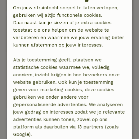
Deze tekst is automatisch vertaald.
Toon origineel.
Om jouw struintocht soepel te laten verlopen,
gebruiken wij altijd functionele cookies.
Barbara
Daarnaast kun je kiezen of je extra cookies
16 augustus 2024
toestaat die ons helpen om de website te
verbeteren en waarmee we jouw ervaring beter
Algemene beoordeling: 10
/10
kunnen afstemmen op jouw interesses.
Hele aardige camping eigenaren die een
vriendelijke en gezellige sfeer op de camping
Als je toestemming geeft, plaatsen we
creeren.
statistische cookies waarmee we, volledig
Natuur, rust & ruimte: 5
/5
anoniem, inzicht krijgen in hoe bezoekers onze
Heerlijke camping met luxe tent en prachtige
website gebruiken. Ook kun je toestemming
prive badkamer.
geven voor marketing cookies, deze cookies
Wij hebben samen met onze kleindochters
gebruiken we onder andere voor
genoten van ons verblijf.
gepersonaliseerde advertenties. We analyseren
jouw gedrag en interesses zodat we je relevante
advertenties kunnen tonen, zowel op ons
Bekijk alle 4 beoordelingen
platform als daarbuiten via 13 partners (zoals
Google).