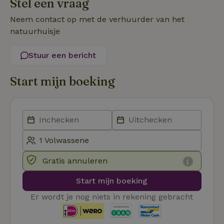
Stel een vraag
Functioneel
Niet-geclassificeerd
Neem contact op met de verhuurder van het
natuurhuisje
Stuur een bericht
Start mijn boeking
Strikt noodzakelijk
Prestatie
Targeting
Functioneel
Niet-geclassificeerd
Strikt noodzakelijke cookies maken de kernfunctionaliteiten
van de website mogelijk, zoals gebruikersaanmelding en
accountbeheer. De website kan niet goed worden gebruikt
zonder de strikt noodzakelijke cookies.
Gratis annuleren
Aanbieder
/
Naam
Vervaldatum
Omschrij
Domein
Start mijn boeking
_tt_enable_cookie
.natuurhuisje.nl
2 maanden
Deze coo
4 weken
gebruikt
Er wordt je nog niets in rekening gebracht
voorkeur
gebruike
betrekkin
gebruik v