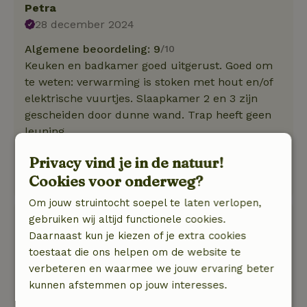
Petra
28 december 2024
Algemene beoordeling: 9
/10
Keuken en badkamer goed uitgerust. Goed om
te weten: verwarming is stoken met hout en/of
elektrische vuurtjes. Slaapkamer 2 en 3 zijn
gescheiden door dunne wand. Trap heeft geen
leuning.
Natuur, rust & ruimte: 5
/5
Privacy vind je in de natuur!
Net buiten dorp gelegen, heel rustig. Uitzicht op
Cookies voor onderweg?
tuin en velden
Om jouw struintocht soepel te laten verlopen,
Roeland
gebruiken wij altijd functionele cookies.
28 oktober 2024
Daarnaast kun je kiezen of je extra cookies
toestaat die ons helpen om de website te
Algemene beoordeling: 9
/10
verbeteren en waarmee we jouw ervaring beter
Vlotte communicatie eigenaar
kunnen afstemmen op jouw interesses.
Natuur, rust & ruimte: 5
/5