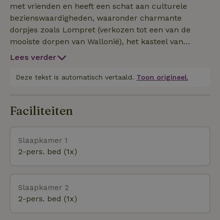
met vrienden en heeft een schat aan culturele
bezienswaardigheden, waaronder charmante
dorpjes zoals Lompret (verkozen tot een van de
mooiste dorpen van Wallonië), het kasteel van
Chimay en de abdij van Scourmont
Lees verder
(Trappistenmonniken uit Chimay). Er worden ook
een aantal activiteiten aangeboden: stuwmeer van
Deze tekst is automatisch vertaald.
Toon origineel.
Eau d'Heure (wandelingen + watersporten) (30km)
meer van Virelles (natuurreservaat / wandelingen)
Faciliteiten
(15km) Netwerk van meer dan 100km wandelingen
in Momignies Bezoek aan de middeleeuwse stad
Chimay en zijn kasteel (13km) Val Joly
Slaapkamer 1
recreatiegebied (watersporten + wandelingen)
2-pers. bed (1x)
(18km) Kasteel van Trélon (8km) ...
Slaapkamer 2
2-pers. bed (1x)