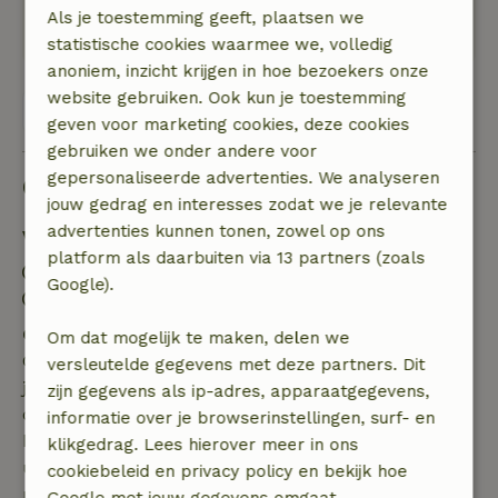
Ruim, proper, alles aanwezig, vlotte parking en
Als je toestemming geeft, plaatsen we
rustig omgeving,
statistische cookies waarmee we, volledig
anoniem, inzicht krijgen in hoe bezoekers onze
website gebruiken. Ook kun je toestemming
Bekijk alle 5 beoordelingen
geven voor marketing cookies, deze cookies
gebruiken we onder andere voor
gepersonaliseerde advertenties. We analyseren
Goed om te weten
jouw gedrag en interesses zodat we je relevante
advertenties kunnen tonen, zowel op ons
Verblijfdetails
platform als daarbuiten via 13 partners (zoals
Inchecken: 16:00- 22:00
Google).
Uitchecken: 07:00- 11:00
Gratis annuleren binnen 7 dagen
Om dat mogelijk te maken, delen we
Gratis annuleren binnen 7 dagen na bevestiging van
versleutelde gegevens met deze partners. Dit
je boeking, bij een boekingsaanvraag meer dan 28
zijn gegevens als ip-adres, apparaatgegevens,
dagen voor aanvang. Bij een boeking met aanvang
informatie over je browserinstellingen, surf- en
binnen 28 dagen geldt gratis annuleren binnen 24
klikgedrag. Lees hierover meer in ons
uur. Bij annulering binnen gestelde periode heb je
cookiebeleid en privacy policy en bekijk hoe
recht op volledige terugbetaling van het
Google met jouw gegevens omgaat.