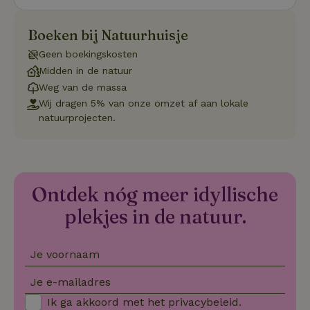
op de web
onthoude
CookieScriptConsent
CookieScript
4 weken 2
Deze coo
Boeken bij Natuurhuisje
.natuurhuisje.nl
dagen
gebruikt 
Cookie-S
Geen boekingskosten
service 
cookievo
Midden in de natuur
van bezo
Weg van de massa
onthoude
cookie-b
Wij dragen 5% van onze omzet af aan lokale
Cookie-Sc
Google
natuurprojecten.
noodzake
Privacy Policy
correct t
sqzl_session_id
.natuurhuisje.nl
29 minuten
Dit cooki
53
gebruikt
seconden
gebruiker
onderhou
de webse
Ontdek nóg meer idyllische
waardoor
consisten
plekjes in de natuur.
efficiënte
gebruiker
kan biede
paginabe
Je voornaam
sessies.
_pinterest_ct_ua
Pinterest Inc.
1 jaar
Deze coo
Je e-mailadres
.ct.pinterest.com
geplaatst 
tot Pinter
Ik ga akkoord met het
privacybeleid
.
Marketin