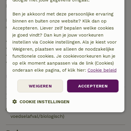
boekingsbedrag.
Ben je akkoord met deze persoonlijke ervaring
Daarna krijg je een deel van de reissom en 100% van
binnen en buiten onze website? Klik dan op
de borg terugbetaald:
Accepteren. Liever zelf bepalen welke cookies
je goed vindt? Dan kun je jouw voorkeuren
• tot 42 dagen voor aankomst: 70% terugbetaald
instellen via Cookie instellingen. Als je kiest voor
• 42–28 dagen voor aankomst: 40% terugbetaald
Weigeren, plaatsen we alleen de noodzakelijke
• 28 dagen tot de aankomstdag: 10% terugbetaald
functionele cookies. Je cookievoorkeuren kun je
• op de aankomstdag of later: geen terugbetaling
op elk moment aanpassen via de link (Cookies)
onderaan elke pagina, of klik hier:
Cookie beleid
Bekijk alles
WEIGEREN
ACCEPTEREN
Duurzaamheid
COOKIE INSTELLINGEN
Afval scheiden (glas, papier, plastic,
Strikt
Prestatie
Targeting
voedselafval/biologisch)
noodzakelijk