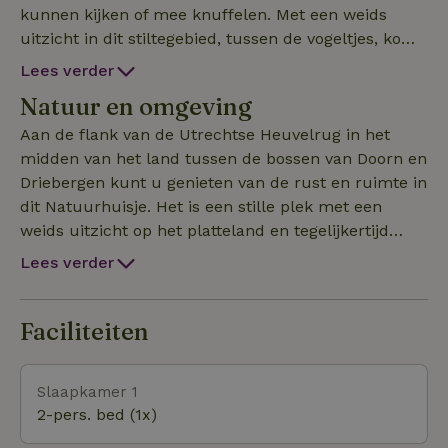
kunnen kijken of mee knuffelen. Met een weids
uitzicht in dit stiltegebied, tussen de vogeltjes, komt
u volledig tot rust. Het huisje is vrijstaand, ruim en
Lees verder
van moderne gemakken voorzien zoals een
Natuur en omgeving
complete keukeninrichting maar eventueel ook als
vergaderruimte te gebruiken met een digibord,
Aan de flank van de Utrechtse Heuvelrug in het
printer, etc. met een grote woonkamer en een
midden van het land tussen de bossen van Doorn en
veranda met ligbedden. Vanuit je bed kun je de
Driebergen kunt u genieten van de rust en ruimte in
sterrenhemel goed zien op deze donkere plek. Ook
dit Natuurhuisje. Het is een stille plek met een
mogelijk een NEI-sessie erbij te boeken om hier in
weids uitzicht op het platteland en tegelijkertijd
de rust je balans te herstellen. Wilt u met meer als
dicht bij de dieren. Midden tussen de
Lees verder
3 volwassenen of 4 personen komen, overleg graag
klompenpaden, kastelen en weteringengebied en
even (i.v.m. de stapel-bedden) Welkom op deze
praktisch naast het Nationaal Bomenmuseum, het
heerlijke plek op de Utrechtse Heuvelrug !
arboretum Gimborn. Met 8 minuutjes staat u echter
Faciliteiten
ook weer in een dorp en met 2 minuutjes bent u in
de uitgestrekte bossen van de Utrechtse Heuvelrug.
Slaapkamer 1
Er zijn talloze fiets- en/of wandelroutes en
2-pers. bed (1x)
uitkijktorens. Het bijzondere aan dit gebied is de
afwisseling tussen veel bos, heidevelden en ook het