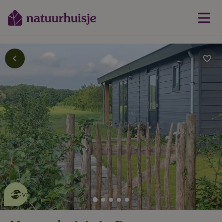
Dit natuurhuisje is eco-
vriendelijk
lees meer