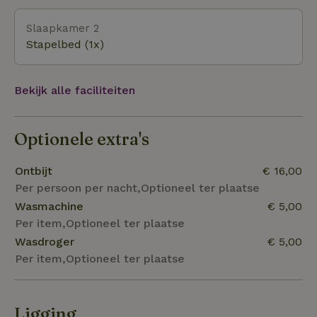
platteland en de uiterwaarden langs de wateren en
Slaapkamer 2
beboste heuvelrug. Niet voor niets wordt dit gebied
Stapelbed (1x)
'de Stichtse Lustwarande' genoemd waar vroeger al
de stedelingen recreëerden in dit gebied.
Bekijk alle faciliteiten
Optionele extra's
Ontbijt
€ 16,00
Per persoon per nacht,Optioneel ter plaatse
Wasmachine
€ 5,00
Per item,Optioneel ter plaatse
Wasdroger
€ 5,00
Per item,Optioneel ter plaatse
Ligging