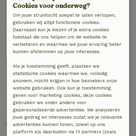
Natuur, rust & ruimte: 5
/5
Cookies voor onderweg?
Supermooie locatie op een actieve biologische
Om jouw struintocht soepel te laten verlopen,
boerderij
gebruiken wij altijd functionele cookies.
Daarnaast kun je kiezen of je extra cookies
Roxette
toestaat die ons helpen om de website te
30 mei 2026
verbeteren en waarmee we jouw ervaring beter
kunnen afstemmen op jouw interesses.
Algemene beoordeling: 10
/10
Een prachtig huisje op een heel mooie locatie.
Als je toestemming geeft, plaatsen we
Natuur, rust & ruimte: 5
/5
statistische cookies waarmee we, volledig
Het was fantastisch. Een heerlijke plek om even
anoniem, inzicht krijgen in hoe bezoekers onze
helemaal tot rust te komen.
website gebruiken. Ook kun je toestemming
geven voor marketing cookies, deze cookies
gebruiken we onder andere voor
Bekijk alle 51 beoordelingen
gepersonaliseerde advertenties. We analyseren
jouw gedrag en interesses zodat we je relevante
Goed om te weten
advertenties kunnen tonen, zowel op ons
platform als daarbuiten via 13 partners (zoals