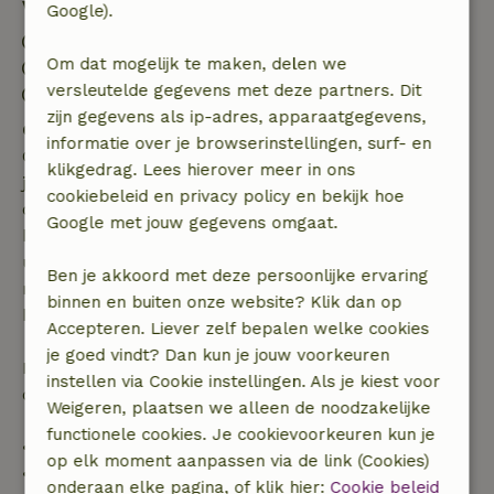
Verblijfdetails
Google).
Inchecken: 16:00- 23:59
Om dat mogelijk te maken, delen we
Uitchecken: 05:00- 10:00
versleutelde gegevens met deze partners. Dit
Contactloos verblijf mogelijk
zijn gegevens als ip-adres, apparaatgegevens,
Gratis annuleren binnen 7 dagen
informatie over je browserinstellingen, surf- en
Gratis annuleren binnen 7 dagen na bevestiging van
klikgedrag. Lees hierover meer in ons
je boeking, bij een boekingsaanvraag meer dan 28
cookiebeleid en privacy policy en bekijk hoe
dagen voor aanvang. Bij een boeking met aanvang
Google met jouw gegevens omgaat.
binnen 28 dagen geldt gratis annuleren binnen 24
uur. Bij annulering binnen gestelde periode heb je
Ben je akkoord met deze persoonlijke ervaring
recht op volledige terugbetaling van het
binnen en buiten onze website? Klik dan op
boekingsbedrag.
Accepteren. Liever zelf bepalen welke cookies
je goed vindt? Dan kun je jouw voorkeuren
Daarna krijg je een deel van de reissom en 100% van
instellen via Cookie instellingen. Als je kiest voor
de borg terugbetaald:
Weigeren, plaatsen we alleen de noodzakelijke
functionele cookies. Je cookievoorkeuren kun je
• tot 42 dagen voor aankomst: 70% terugbetaald
op elk moment aanpassen via de link (Cookies)
• 42–28 dagen voor aankomst: 40% terugbetaald
onderaan elke pagina, of klik hier:
Cookie beleid