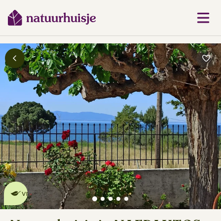
Dit natuurhuisje is eco-
vriendelijk
lees meer