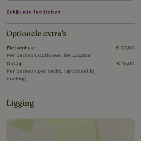
varen en er is een prachtig zandstrand! In de
omgeving staan veel stalletjes langs de weg waar je
Bekijk alle faciliteiten
fruit kunt kopen of eet kersen in één van de
boomgaarden in de buurt.
Optionele extra's
Fietsenhuur
€ 20,00
Per persoon,Optioneel ter plaatse
Ontbijt
€ 15,00
Per persoon per nacht, Optioneel bij
boeking
Ligging