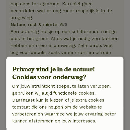
nog eens terugkomen. Kan niet goed
beoordelen wat er nog meer mogelijk is in de
omgeving.
Natuur, rust & ruimte: 5
/5
Een prachtig huisje op een schitterende rustige
plek in het groen. Alles wat je nodig zou kunnen
hebben en meer is aanwezig. Zelfs airco. Veel
oog voor details, zoals verse munt en citroen
melisse voor thee in de plantenbak bij het huis.
In de omgeving veel water en groen. Heerlijk
Privacy vind je in de natuur!
fietsen of wandelen. Steden en musea in de
Cookies voor onderweg?
omgeving voor de liefhebbers. Leuke
Om jouw struintocht soepel te laten verlopen,
restaurantjes en adresjes voor lunch of koffie
gebruiken wij altijd functionele cookies.
met gebak in de omgeving. Voor ons was dit het
Daarnaast kun je kiezen of je extra cookies
perfecte huisje.
toestaat die ons helpen om de website te
verbeteren en waarmee we jouw ervaring beter
Chris
kunnen afstemmen op jouw interesses.
16 mei 2025