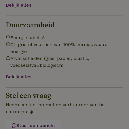
Bekijk alles
Functioneel
Niet-geclassificeerd
Duurzaamheid
Energie label: A
Off grid of voorzien van 100% hernieuwbare
energie
Strikt noodzakelijk
Prestatie
Targeting
Afval scheiden (glas, papier, plastic,
Functioneel
Niet-geclassificeerd
voedselafval/biologisch)
Strikt noodzakelijke cookies maken de kernfunctionaliteiten
van de website mogelijk, zoals gebruikersaanmelding en
Bekijk alles
accountbeheer. De website kan niet goed worden gebruikt
zonder de strikt noodzakelijke cookies.
Aanbieder
/
Stel een vraag
Naam
Vervaldatum
Omschrij
Domein
Neem contact op met de verhuurder van het
_tt_enable_cookie
.natuurhuisje.nl
2 maanden
Deze coo
4 weken
gebruikt
natuurhuisje
voorkeur
gebruike
betrekkin
Stuur een bericht
gebruik v