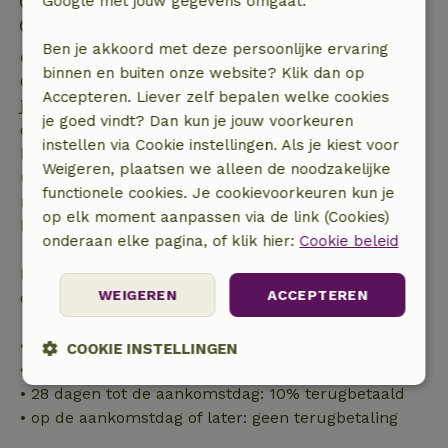
Inchecken: 15:00- 21:00
Google met jouw gegevens omgaat.
Uitchecken: 08:00- 10:30
Ben je akkoord met deze persoonlijke ervaring
Gratis annuleren binnen 7 dagen
binnen en buiten onze website? Klik dan op
Gratis annuleren binnen 7 dagen na bevestiging van
Accepteren. Liever zelf bepalen welke cookies
je boeking, bij een boekingsaanvraag meer dan 28
je goed vindt? Dan kun je jouw voorkeuren
dagen voor aanvang. Bij een boeking met aanvang
instellen via Cookie instellingen. Als je kiest voor
binnen 28 dagen geldt gratis annuleren binnen 24
Weigeren, plaatsen we alleen de noodzakelijke
uur. Bij annulering binnen gestelde periode heb je
functionele cookies. Je cookievoorkeuren kun je
recht op volledige terugbetaling van het
op elk moment aanpassen via de link (Cookies)
boekingsbedrag.
onderaan elke pagina, of klik hier:
Cookie beleid
Daarna krijg je een deel van de reissom en 100% van
WEIGEREN
ACCEPTEREN
de borg terugbetaald:
• tot 42 dagen voor aankomst: 70% terugbetaald
COOKIE INSTELLINGEN
• 42–28 dagen voor aankomst: 40% terugbetaald
• 28 dagen tot de aankomstdag: 10% terugbetaald
Strikt
Prestatie
Targeting
noodzakelijk
• op de aankomstdag of later: geen terugbetaling