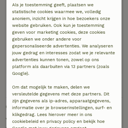
Algemene beoordeling: 10
Als je toestemming geeft, plaatsen we
/10
We hebben hier een heerlijk weekend gehad,
statistische cookies waarmee we, volledig
gefietst langs de lek, lekker gegeten in
anoniem, inzicht krijgen in hoe bezoekers onze
Culemborg, en aantal attracties richting Utrecht
website gebruiken. Ook kun je toestemming
bezocht.
geven voor marketing cookies, deze cookies
Natuur, rust & ruimte: 5
gebruiken we onder andere voor
/5
Een heerlijk huisje in een mooie landelijke
gepersonaliseerde advertenties. We analyseren
omgeving, mooie fiets en wandeltochten
jouw gedrag en interesses zodat we je relevante
mogelijk, en een zeer vriendelijke ontvangst
advertenties kunnen tonen, zowel op ons
door de eigenaren!
platform als daarbuiten via 13 partners (zoals
Google).
Bekijk alle 4 beoordelingen
Om dat mogelijk te maken, delen we
versleutelde gegevens met deze partners. Dit
zijn gegevens als ip-adres, apparaatgegevens,
Goed om te weten
informatie over je browserinstellingen, surf- en
klikgedrag. Lees hierover meer in ons
Verblijfdetails
cookiebeleid en privacy policy en bekijk hoe