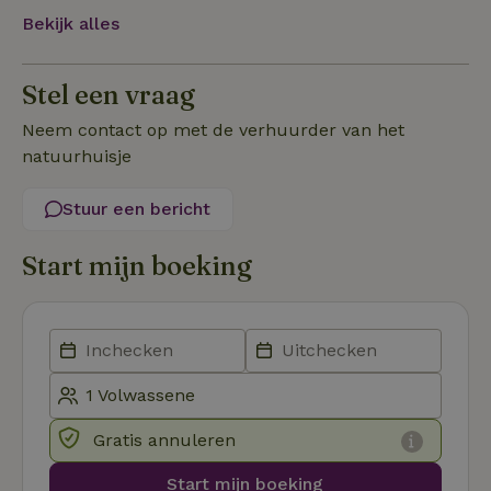
Bekijk alles
Strikt noodzakelijk
Prestatie
Targeting
Functioneel
Niet-geclassificeerd
Stel een vraag
Strikt noodzakelijke cookies maken de kernfunctionaliteiten
Neem contact op met de verhuurder van het
van de website mogelijk, zoals gebruikersaanmelding en
natuurhuisje
accountbeheer. De website kan niet goed worden gebruikt
zonder de strikt noodzakelijke cookies.
Stuur een bericht
Aanbieder
/
Naam
Vervaldatum
Omschrij
Domein
_tt_enable_cookie
.natuurhuisje.nl
2 maanden
Deze coo
Start mijn boeking
4 weken
gebruikt
voorkeur
gebruike
betrekkin
gebruik v
op de web
onthoude
CookieScriptConsent
CookieScript
4 weken 2
Deze coo
.natuurhuisje.nl
dagen
gebruikt 
Cookie-S
Gratis annuleren
service 
cookievo
van bezo
Start mijn boeking
onthoude