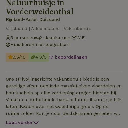
Natuurhuisje in
Vorderweidenthal
Rijnland-Palts, Duitsland
Vrijstaand | Alleenstaand | Vakantiehuis
5 personen
2 slaapkamers
WiFi
Huisdieren niet toegestaan
9,5/10
4,9/5
17 beoordelingen
Ons stijlvol ingerichte vakantiehuis biedt je een
gezellige sfeer. Geoliede massief eiken vloerdelen en
houtkachels op elke verdieping dragen hieraan bij.
Vanaf de comfortabele bank of fauteuil kun je je blik
laten dwalen over het weelderige groen. Op de
ruime zolder kun je door de dakramen genieten van
de sterrenhemel. Vanaf de barbecueplaats heb je
Lees verder
een prachtig uitzicht op het kasteel. We hebben