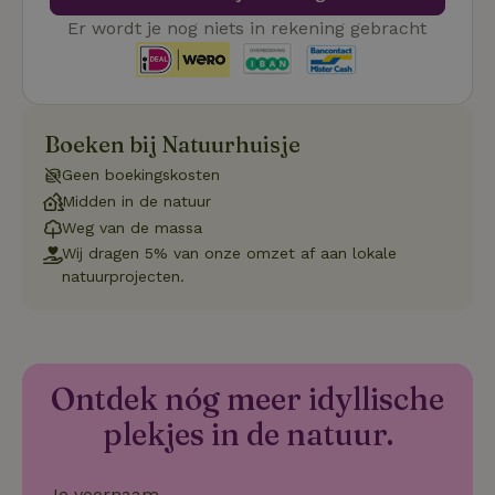
cookie-b
Er wordt je nog niets in rekening gebracht
Cookie-Sc
Google
noodzake
Privacy Policy
correct t
sqzl_session_id
.natuurhuisje.nl
29 minuten
Dit cooki
53
gebruikt
seconden
gebruiker
onderhou
Boeken bij Natuurhuisje
de webse
waardoor
Geen boekingskosten
consisten
efficiënte
Midden in de natuur
gebruiker
Weg van de massa
kan biede
paginabe
Wij dragen 5% van onze omzet af aan lokale
sessies.
natuurprojecten.
_pinterest_ct_ua
Pinterest Inc.
1 jaar
Deze coo
.ct.pinterest.com
geplaatst 
tot Pinter
Marketin
Ontdek nóg meer idyllische
plekjes in de natuur.
Naam
Naam
Aanbieder
Aanbieder
/
Domein
/
Domein
Vervaldatum
Vervaldatum
O
Aanbieder
/
Naam
Vervaldatum
Omschrijving
sqzllocal
_nhft_booking-without-
www.natuurhuisje.nl
Squeezely
Sessie
1 jaar 1
Domein
service-fee
.natuurhuisje.nl
maand
Je voornaam