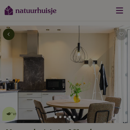
Dit natuurhuisje is eco-
vriendelijk
lees meer