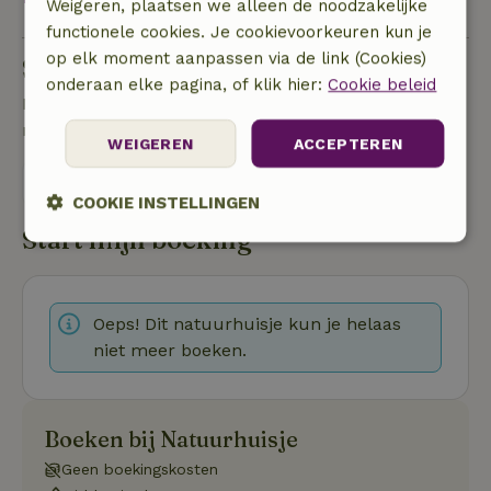
Weigeren, plaatsen we alleen de noodzakelijke
functionele cookies. Je cookievoorkeuren kun je
op elk moment aanpassen via de link (Cookies)
Stel een vraag
onderaan elke pagina, of klik hier:
Cookie beleid
Neem contact op met de verhuurder van het
natuurhuisje
WEIGEREN
ACCEPTEREN
Stuur een bericht
COOKIE INSTELLINGEN
Start mijn boeking
Strikt
Prestatie
Targeting
noodzakelijk
Oeps! Dit natuurhuisje kun je helaas
niet meer boeken.
Functioneel
Niet-geclassificeerd
Boeken bij Natuurhuisje
Geen boekingskosten