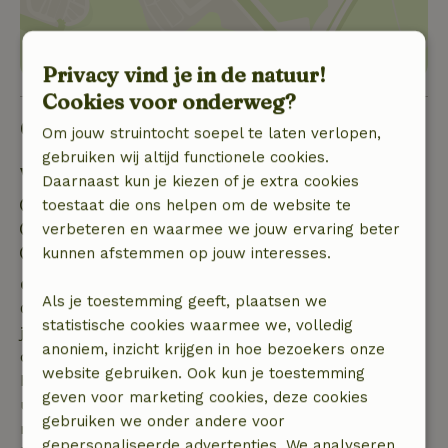
Privacy vind je in de natuur!
Cookies voor onderweg?
Goed om te weten
Om jouw struintocht soepel te laten verlopen,
gebruiken wij altijd functionele cookies.
Verblijfdetails
Daarnaast kun je kiezen of je extra cookies
Inchecken: 15:00- 23:00
toestaat die ons helpen om de website te
Uitchecken: 07:00- 10:00
verbeteren en waarmee we jouw ervaring beter
Contactloos verblijf mogelijk
kunnen afstemmen op jouw interesses.
Gratis annuleren binnen 7 dagen
Als je toestemming geeft, plaatsen we
Gratis annuleren binnen 7 dagen na bevestiging van
statistische cookies waarmee we, volledig
je boeking, bij een boekingsaanvraag meer dan 28
anoniem, inzicht krijgen in hoe bezoekers onze
dagen voor aanvang. Bij een boeking met aanvang
website gebruiken. Ook kun je toestemming
binnen 28 dagen geldt gratis annuleren binnen 24
geven voor marketing cookies, deze cookies
uur. Bij annulering binnen gestelde periode heb je
gebruiken we onder andere voor
recht op volledige terugbetaling van het
gepersonaliseerde advertenties. We analyseren