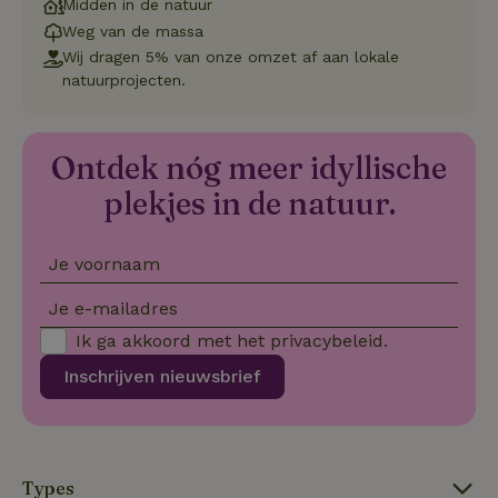
Midden in de natuur
Strikt noodzakelijk
Prestatie
Targeting
Weg van de massa
Functioneel
Niet-geclassificeerd
Wij dragen 5% van onze omzet af aan lokale
natuurprojecten.
Strikt noodzakelijke cookies maken de kernfunctionaliteiten
van de website mogelijk, zoals gebruikersaanmelding en
accountbeheer. De website kan niet goed worden gebruikt
zonder de strikt noodzakelijke cookies.
Ontdek nóg meer idyllische
Aanbieder
/
Naam
Vervaldatum
Omschrij
plekjes in de natuur.
Domein
_tt_enable_cookie
.natuurhuisje.nl
2 maanden
Deze coo
4 weken
gebruikt
voorkeur
Je voornaam
gebruike
betrekkin
gebruik v
Je e-mailadres
op de web
onthoude
Ik ga akkoord met het
privacybeleid
.
CookieScriptConsent
CookieScript
4 weken 2
Deze coo
Inschrijven nieuwsbrief
.natuurhuisje.nl
dagen
gebruikt 
Cookie-S
service 
cookievo
van bezo
onthoude
cookie-b
Types
Cookie-Sc
Google