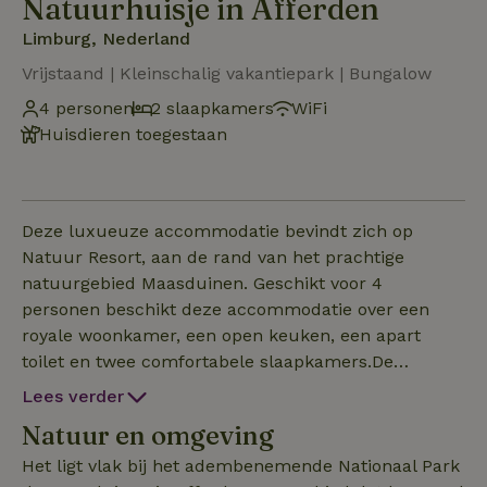
Natuurhuisje in Afferden
Limburg, Nederland
Vrijstaand | Kleinschalig vakantiepark | Bungalow
4 personen
2 slaapkamers
WiFi
Huisdieren toegestaan
Deze luxueuze accommodatie bevindt zich op
Natuur Resort, aan de rand van het prachtige
natuurgebied Maasduinen. Geschikt voor 4
personen beschikt deze accommodatie over een
royale woonkamer, een open keuken, een apart
toilet en twee comfortabele slaapkamers.De
woonkamer is voorzien van een eettafel en een
Lees verder
volledig uitgeruste keuken. De grote openslaande
Natuur en omgeving
deuren brengen de natuur naar binnen en leiden
naar een ruim terras van maar liefst 30m2. Beide
Het ligt vlak bij het adembenemende Nationaal Park