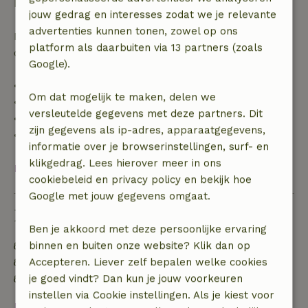
boekingsbedrag.
jouw gedrag en interesses zodat we je relevante
advertenties kunnen tonen, zowel op ons
Daarna krijg je een deel van de reissom en 100% van
platform als daarbuiten via 13 partners (zoals
de borg terugbetaald:
Google).
• tot 42 dagen voor aankomst: 70% terugbetaald
Om dat mogelijk te maken, delen we
• 42–28 dagen voor aankomst: 40% terugbetaald
versleutelde gegevens met deze partners. Dit
• 28 dagen tot de aankomstdag: 10% terugbetaald
zijn gegevens als ip-adres, apparaatgegevens,
• op de aankomstdag of later: geen terugbetaling
informatie over je browserinstellingen, surf- en
klikgedrag. Lees hierover meer in ons
Bekijk alles
cookiebeleid en privacy policy en bekijk hoe
Google met jouw gegevens omgaat.
Duurzaamheid
Ben je akkoord met deze persoonlijke ervaring
binnen en buiten onze website? Klik dan op
Energie label: A
Accepteren. Liever zelf bepalen welke cookies
Natuurlijke isolatiematerialen
je goed vindt? Dan kun je jouw voorkeuren
Gebouwd met natuurlijke bouwmaterialen
instellen via Cookie instellingen. Als je kiest voor
Bekijk alles