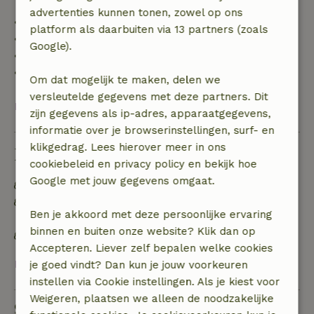
advertenties kunnen tonen, zowel op ons
• tot 42 dagen voor aankomst: 70% terugbetaald
platform als daarbuiten via 13 partners (zoals
• 42–28 dagen voor aankomst: 40% terugbetaald
Google).
• 28 dagen tot de aankomstdag: 10% terugbetaald
• op de aankomstdag of later: geen terugbetaling
Om dat mogelijk te maken, delen we
versleutelde gegevens met deze partners. Dit
Bekijk alles
zijn gegevens als ip-adres, apparaatgegevens,
informatie over je browserinstellingen, surf- en
klikgedrag. Lees hierover meer in ons
Duurzaamheid
cookiebeleid en privacy policy en bekijk hoe
Google met jouw gegevens omgaat.
Energie label: B
Off grid of voorzien van 100% hernieuwbare
Ben je akkoord met deze persoonlijke ervaring
energie
binnen en buiten onze website? Klik dan op
Natuurlijke isolatiematerialen
Accepteren. Liever zelf bepalen welke cookies
Bekijk alles
je goed vindt? Dan kun je jouw voorkeuren
instellen via Cookie instellingen. Als je kiest voor
Weigeren, plaatsen we alleen de noodzakelijke
Stel een vraag