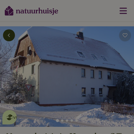
Dit natuurhuisje is eco-
vriendelijk
lees meer