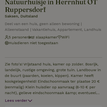
Natuurhuisje in Herrnhut OT
Ruppersdorf
Saksen, Duitsland
Deel van een huis, geen alleen bewoning |
Alleenstaand | Vakantiehuis, Appartement, Landhuis
5 personen
1 slaapkamer
WiFi
Huisdieren niet toegestaan
Zie foto's! Vrijstaand huis, kamer op zolder. Bosrijk,
landelijk, rustige omgeving, grote tuin. Landbouw in
de buurt (paarden, koeien, kippen). Kamer heeft
kookgelegenheid! Eindschoonmaak ter plaatse 20 €
(eenmalig) Klein huisdier op aanvraag (6-10 € per
nacht), gelieve eindschoonmaak &amp; eventueel
dier ter plaatse te betalen na aankomst. Graag 1 dag
Lees verder
voor aankomst opnieuw melden, slippers