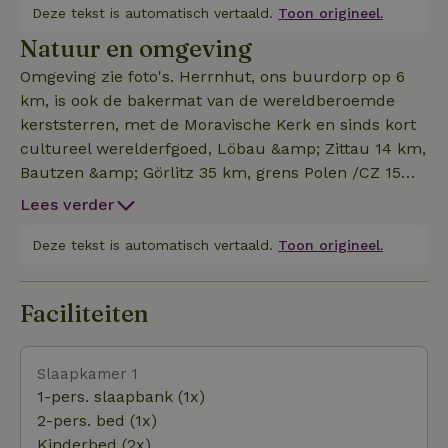
meenemen. Laadstation voor e-auto's beschikbaar!
Deze tekst is automatisch vertaald.
Toon origineel.
Welkom in de Oberlausitz.
Natuur en omgeving
Omgeving zie foto's. Herrnhut, ons buurdorp op 6
km, is ook de bakermat van de wereldberoemde
kerststerren, met de Moravische Kerk en sinds kort
cultureel werelderfgoed, Löbau &amp; Zittau 14 km,
Bautzen &amp; Görlitz 35 km, grens Polen /CZ 15
km, Dresden 85 km, voor de deur op 4 km lopen ligt
Lees verder
de bron van de Spree. Buurdorp Obercunnersdorf (5
km) is een museumdorp met veel typische
Deze tekst is automatisch vertaald.
Toon origineel.
Umgebinde huizen. Zittauer Gebirge 18 km, Praag
120 km, Herrnhut, ons buurdorp 6 km, waar de
Faciliteiten
kerststerren vandaan komen, museumdorp
Obercunnersdorf 5 km (Umgebindehäuser alleen in
onze omgeving).
Slaapkamer 1
1-pers. slaapbank (1x)
2-pers. bed (1x)
Kinderbed (2x)