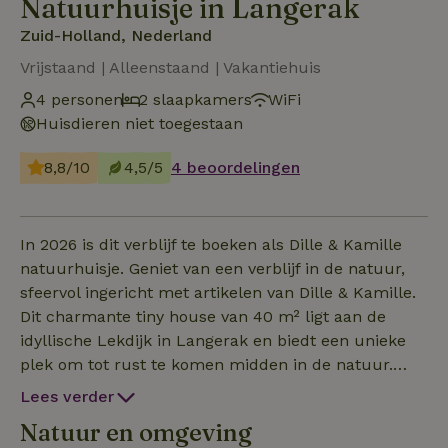
Natuurhuisje in Langerak
Zuid-Holland, Nederland
Vrijstaand | Alleenstaand | Vakantiehuis
4 personen
2 slaapkamers
WiFi
Huisdieren niet toegestaan
8,8/10
4,5/5
4 beoordelingen
In 2026 is dit verblijf te boeken als Dille & Kamille
natuurhuisje. Geniet van een verblijf in de natuur,
sfeervol ingericht met artikelen van Dille & Kamille.
Dit charmante tiny house van 40 m² ligt aan de
idyllische Lekdijk in Langerak en biedt een unieke
plek om tot rust te komen midden in de natuur.
Vanuit het huisje heb je een prachtig uitzicht over
Lees verder
de omliggende weilanden, tussen schapen en
Natuur en omgeving
koeien. Het huisje staat in de boomgaard van boer