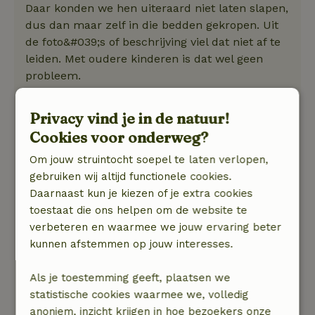
Daar konden we hen uiteraard niet laten slapen,
dus dan maar zelf in die bedden gekropen. Uit
de foto&#039;s of beschrijving viel dat niet af te
leiden. Met oudere kinderen is dat wel geen
probleem.
Door de foto&#039;s van de pizza in de oven
Privacy vind je in de natuur!
buiten zagen we ons al zelf aan het bakken
Cookies voor onderweg?
slaan. Zorg wel zelf voor hout als jij dat ook wil
Om jouw struintocht soepel te laten verlopen,
doen: dat is namelijk niet voorhanden.
gebruiken wij altijd functionele cookies.
Daarnaast kun je kiezen of je extra cookies
De keuken is goed uitgerust en er is een basis
toestaat die ons helpen om de website te
van koffie, kruiden en olie. Vlakbij ligt een kleine
verbeteren en waarmee we jouw ervaring beter
supermarkt die al het nodige heeft.
kunnen afstemmen op jouw interesses.
Natuur, rust & ruimte: 4
/5
Het huisje was fijn gelegen aan een
Als je toestemming geeft, plaatsen we
schapenweide en met een prachtig uitzicht over
statistische cookies waarmee we, volledig
het weiland, maar helaas ook vlak aan een
anoniem, inzicht krijgen in hoe bezoekers onze
drukke weg. Dat maakte het fietsen/wandelen