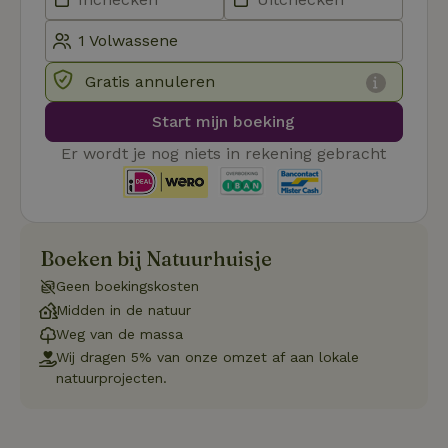
Cookie-S
service 
cookievo
van bezo
onthoude
cookie-b
Gratis annuleren
Cookie-Sc
Google
noodzake
Privacy Policy
correct t
Start mijn boeking
sqzl_session_id
.natuurhuisje.nl
29 minuten
Dit cooki
Er wordt je nog niets in rekening gebracht
53
gebruikt
seconden
gebruiker
onderhou
de webse
waardoor
consisten
efficiënte
Boeken bij Natuurhuisje
gebruiker
kan biede
paginabe
Geen boekingskosten
sessies.
Midden in de natuur
_pinterest_ct_ua
Pinterest Inc.
1 jaar
Deze coo
Weg van de massa
.ct.pinterest.com
geplaatst 
tot Pinter
Wij dragen 5% van onze omzet af aan lokale
Marketin
natuurprojecten.