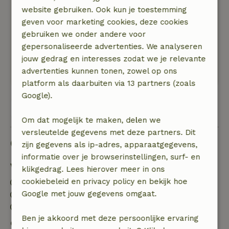
website gebruiken. Ook kun je toestemming
met twee kleine kinderen wel spannend.
geven voor marketing cookies, deze cookies
gebruiken we onder andere voor
Vlakbij liggen er fijne plekken om te bezoeken.
gepersonaliseerde advertenties. We analyseren
jouw gedrag en interesses zodat we je relevante
Het huisje is gezellig en luchtig ingericht en is
advertenties kunnen tonen, zowel op ons
vrij goed uitgerust.
platform als daarbuiten via 13 partners (zoals
Google).
Bekijk alle 4 beoordelingen
Om dat mogelijk te maken, delen we
versleutelde gegevens met deze partners. Dit
Goed om te weten
zijn gegevens als ip-adres, apparaatgegevens,
informatie over je browserinstellingen, surf- en
Verblijfdetails
klikgedrag. Lees hierover meer in ons
cookiebeleid en privacy policy en bekijk hoe
Inchecken: 15:00- 22:00
Google met jouw gegevens omgaat.
Uitchecken: 07:00- 10:00
Contactloos verblijf mogelijk
Ben je akkoord met deze persoonlijke ervaring
Gratis annuleren binnen 7 dagen