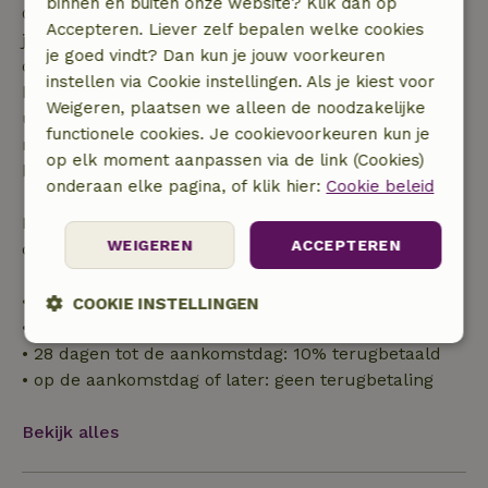
binnen en buiten onze website? Klik dan op
Gratis annuleren binnen 7 dagen na bevestiging van
Accepteren. Liever zelf bepalen welke cookies
je boeking, bij een boekingsaanvraag meer dan 28
je goed vindt? Dan kun je jouw voorkeuren
dagen voor aanvang. Bij een boeking met aanvang
instellen via Cookie instellingen. Als je kiest voor
binnen 28 dagen geldt gratis annuleren binnen 24
Weigeren, plaatsen we alleen de noodzakelijke
uur. Bij annulering binnen gestelde periode heb je
functionele cookies. Je cookievoorkeuren kun je
recht op volledige terugbetaling van het
op elk moment aanpassen via de link (Cookies)
boekingsbedrag.
onderaan elke pagina, of klik hier:
Cookie beleid
Daarna krijg je een deel van de reissom en 100% van
WEIGEREN
ACCEPTEREN
de borg terugbetaald:
• tot 42 dagen voor aankomst: 70% terugbetaald
COOKIE INSTELLINGEN
• 42–28 dagen voor aankomst: 40% terugbetaald
Strikt
Prestatie
Targeting
• 28 dagen tot de aankomstdag: 10% terugbetaald
noodzakelijk
• op de aankomstdag of later: geen terugbetaling
Bekijk alles
Functioneel
Niet-geclassificeerd