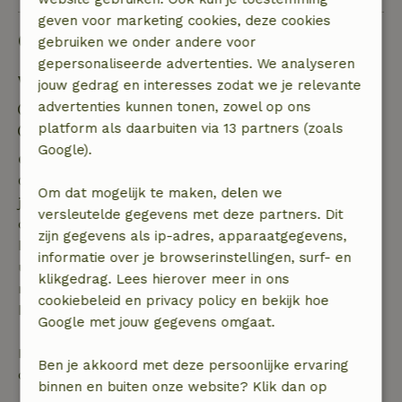
geven voor marketing cookies, deze cookies
Goed om te weten
gebruiken we onder andere voor
gepersonaliseerde advertenties. We analyseren
Verblijfdetails
jouw gedrag en interesses zodat we je relevante
advertenties kunnen tonen, zowel op ons
Inchecken: 15:00- 22:00
platform als daarbuiten via 13 partners (zoals
Uitchecken: 07:00- 11:00
Google).
Gratis annuleren binnen 7 dagen
Gratis annuleren binnen 7 dagen na bevestiging van
Om dat mogelijk te maken, delen we
je boeking, bij een boekingsaanvraag meer dan 28
versleutelde gegevens met deze partners. Dit
dagen voor aanvang. Bij een boeking met aanvang
zijn gegevens als ip-adres, apparaatgegevens,
binnen 28 dagen geldt gratis annuleren binnen 24
informatie over je browserinstellingen, surf- en
uur. Bij annulering binnen gestelde periode heb je
klikgedrag. Lees hierover meer in ons
recht op volledige terugbetaling van het
cookiebeleid en privacy policy en bekijk hoe
boekingsbedrag.
Google met jouw gegevens omgaat.
Daarna krijg je een deel van de reissom en 100% van
Ben je akkoord met deze persoonlijke ervaring
de borg terugbetaald:
binnen en buiten onze website? Klik dan op