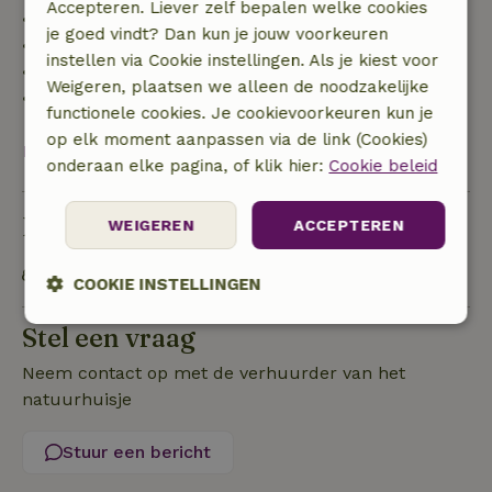
Accepteren. Liever zelf bepalen welke cookies
• tot 42 dagen voor aankomst: 70% terugbetaald
je goed vindt? Dan kun je jouw voorkeuren
• 42–28 dagen voor aankomst: 40% terugbetaald
instellen via Cookie instellingen. Als je kiest voor
• 28 dagen tot de aankomstdag: 10% terugbetaald
Weigeren, plaatsen we alleen de noodzakelijke
• op de aankomstdag of later: geen terugbetaling
functionele cookies. Je cookievoorkeuren kun je
op elk moment aanpassen via de link (Cookies)
Bekijk alles
onderaan elke pagina, of klik hier:
Cookie beleid
Duurzaamheid
WEIGEREN
ACCEPTEREN
OV gelegenheid op maximaal 1 kilometer
COOKIE INSTELLINGEN
Stel een vraag
Strikt
Prestatie
Targeting
noodzakelijk
Neem contact op met de verhuurder van het
natuurhuisje
Functioneel
Niet-geclassificeerd
Stuur een bericht