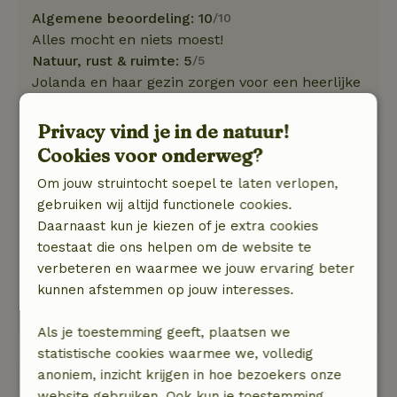
Algemene beoordeling: 10
/10
Alles mocht en niets moest!
Natuur, rust & ruimte: 5
/5
Jolanda en haar gezin zorgen voor een heerlijke
&amp; fijne omgeving
Privacy vind je in de natuur!
Cookies voor onderweg?
M.
20 maart 2026
Om jouw struintocht soepel te laten verlopen,
gebruiken wij altijd functionele cookies.
Algemene beoordeling: 8
/10
Daarnaast kun je kiezen of je extra cookies
Geen opmerkingen.
toestaat die ons helpen om de website te
Natuur, rust & ruimte: 5
/5
verbeteren en waarmee we jouw ervaring beter
Zeer aardige host, vriendelijke en gastvrije
kunnen afstemmen op jouw interesses.
ontvangst. Voldoende ruimte binnen en buiten
in de tuin van de host.
Als je toestemming geeft, plaatsen we
statistische cookies waarmee we, volledig
anoniem, inzicht krijgen in hoe bezoekers onze
Bekijk alle 11 beoordelingen
website gebruiken. Ook kun je toestemming