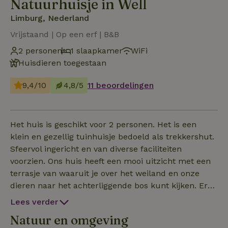
Natuurhuisje in Well
Limburg, Nederland
Vrijstaand | Op een erf | B&B
2 personen
1 slaapkamer
WiFi
Huisdieren toegestaan
9,4/10
4,8/5
11 beoordelingen
Het huis is geschikt voor 2 personen. Het is een
klein en gezellig tuinhuisje bedoeld als trekkershut.
Sfeervol ingericht en van diverse faciliteiten
voorzien. Ons huis heeft een mooi uitzicht met een
terrasje van waaruit je over het weiland en onze
dieren naar het achterliggende bos kunt kijken. Er
zit een kleine overkapping aan het tuinhuis, waar je
Lees verder
bij eventueel minder droog weer toch gezellig
Natuur en omgeving
buiten kunt zitten. Het is mogelijk om het luxe