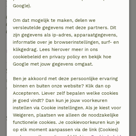
Duurzaamheid
Google).
Energie label: A
Om dat mogelijk te maken, delen we
Duurzame inventaris
versleutelde gegevens met deze partners. Dit
Afval scheiden (glas, papier, plastic,
zijn gegevens als ip-adres, apparaatgegevens,
voedselafval/biologisch)
informatie over je browserinstellingen, surf- en
klikgedrag. Lees hierover meer in ons
Bekijk alles
cookiebeleid en privacy policy en bekijk hoe
Google met jouw gegevens omgaat.
Stel een vraag
Ben je akkoord met deze persoonlijke ervaring
Neem contact op met de verhuurder van het
binnen en buiten onze website? Klik dan op
natuurhuisje
Accepteren. Liever zelf bepalen welke cookies
je goed vindt? Dan kun je jouw voorkeuren
Stuur een bericht
instellen via Cookie instellingen. Als je kiest voor
Weigeren, plaatsen we alleen de noodzakelijke
Start mijn boeking
functionele cookies. Je cookievoorkeuren kun je
op elk moment aanpassen via de link (Cookies)