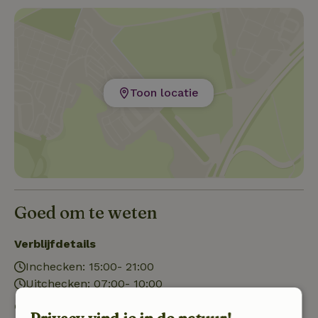
Toon locatie
Goed om te weten
Verblijfdetails
Inchecken: 15:00- 21:00
Uitchecken: 07:00- 10:00
Gratis annuleren binnen 7 dagen