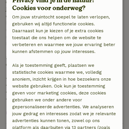
Privacy vind je in de natuur!
Gratis annuleren binnen 7 dagen na bevestiging van
Cookies voor onderweg?
je boeking, bij een boekingsaanvraag meer dan 28
dagen voor aanvang. Bij een boeking met aanvang
Om jouw struintocht soepel te laten verlopen,
binnen 28 dagen geldt gratis annuleren binnen 24
gebruiken wij altijd functionele cookies.
uur. Bij annulering binnen gestelde periode heb je
Daarnaast kun je kiezen of je extra cookies
recht op volledige terugbetaling van het
toestaat die ons helpen om de website te
boekingsbedrag.
verbeteren en waarmee we jouw ervaring beter
kunnen afstemmen op jouw interesses.
Daarna krijg je een deel van de reissom en 100% van
de borg terugbetaald:
Als je toestemming geeft, plaatsen we
statistische cookies waarmee we, volledig
• tot 42 dagen voor aankomst: 70% terugbetaald
anoniem, inzicht krijgen in hoe bezoekers onze
• 42–28 dagen voor aankomst: 40% terugbetaald
website gebruiken. Ook kun je toestemming
• 28 dagen tot de aankomstdag: 10% terugbetaald
geven voor marketing cookies, deze cookies
• op de aankomstdag of later: geen terugbetaling
gebruiken we onder andere voor
gepersonaliseerde advertenties. We analyseren
Bekijk alles
jouw gedrag en interesses zodat we je relevante
advertenties kunnen tonen, zowel op ons
platform als daarbuiten via 13 partners (zoals