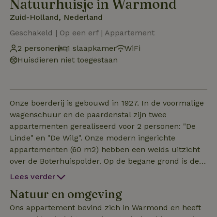
Natuurhuisje in Warmond
Zuid-Holland, Nederland
Geschakeld | Op een erf | Appartement
2 personen
1 slaapkamer
WiFi
Huisdieren niet toegestaan
Onze boerderij is gebouwd in 1927. In de voormalige
wagenschuur en de paardenstal zijn twee
appartementen gerealiseerd voor 2 personen: "De
Linde" en "De Wilg". Onze modern ingerichte
appartementen (60 m2) hebben een weids uitzicht
over de Boterhuispolder. Op de begane grond is de
woonkamer met open keuken, hal met toilet en een
Lees verder
badkamer met douche en een dubbele wastafel. Via
Natuur en omgeving
een open trap in de woonkamer kom je op de
slaapverdieping. - keuken voorzien van combi-oven,
Ons appartement bevind zich in Warmond en heeft