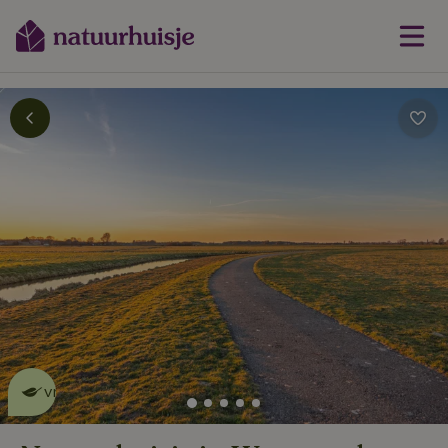
Dit natuurhuisje is eco-
vriendelijk
lees meer