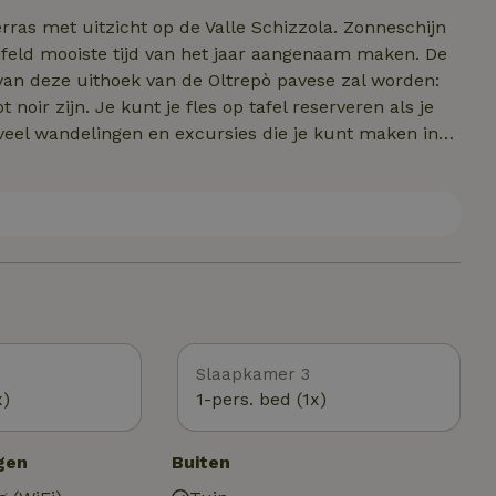
rten wasgoed.
rras met uitzicht op de Valle Schizzola. Zonneschijn
feld mooiste tijd van het jaar aangenaam maken. De
an deze uithoek van de Oltrepò pavese zal worden:
 noir zijn. Je kunt je fles op tafel reserveren als je
n veel wandelingen en excursies die je kunt maken in
ie door de wijngaarden, bossen en olijfgaarden lopen.
al van de belangrijkste Italiaanse steden te bereiken:
ik je geef bij aankomst in het vakantiehuis vind je veel
iets kunt drinken en waar je kunt winkelen. Welkom in
Slaapkamer 3
x)
1-pers. bed (1x)
gen
Buiten