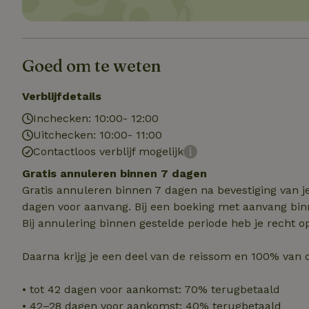
Strik
Strikt noodzakelijk
Goed om te weten
accountbeheer. De w
Naam
Verblijfdetails
_tt_enable_cookie
Inchecken: 10:00- 12:00
Uitchecken: 10:00- 11:00
Contactloos verblijf mogelijk
CookieScriptCons
Gratis annuleren binnen 7 dagen
Gratis annuleren binnen 7 dagen na bevestiging van j
sqzl_session_id
dagen voor aanvang. Bij een boeking met aanvang bin
Bij annulering binnen gestelde periode heb je recht o
_pinterest_ct_ua
Daarna krijg je een deel van de reissom en 100% van 
• tot 42 dagen voor aankomst: 70% terugbetaald
• 42–28 dagen voor aankomst: 40% terugbetaald