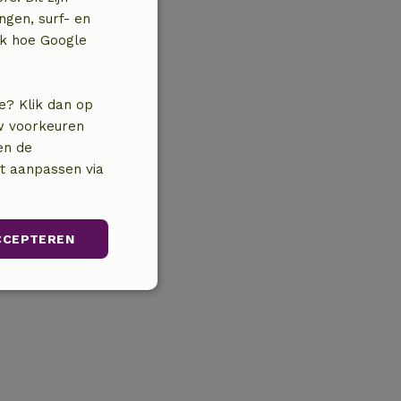
ngen, surf- en
jk hoe Google
e? Klik dan op
uw voorkeuren
en de
nt aanpassen via
CCEPTEREN
Niet-
geclassificeerd