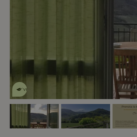
Dit natuurhuisje is eco-
vriendelijk
lees meer