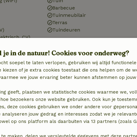
g (WiFi)
Tuin
Barbecue
Tuinmeubilair
Terras
V)
Tuindeuren
ektrisch, CV)
ektrisch)
d je in de natuur! Cookies voor onderweg?
cht soepel te laten verlopen, gebruiken wij altijd functionele
 kiezen of je extra cookies toestaat die ons helpen om de w
aarmee we jouw ervaring beter kunnen afstemmen op jouw 
Huisdieren
ing geeft, plaatsen we statistische cookies waarmee we, vol
 in hoe bezoekers onze website gebruiken. Ook kun je toeste
Hondenschaal
es, deze cookies gebruiken we onder andere voor gepersona
)
e analyseren jouw gedrag en interesses zodat we je relevant
wel op ons platform als daarbuiten via 13 partners (zoals G
Wasserij
zieningen
Wasmachine
 te maken, delen we versleutelde gegevens met deze partners