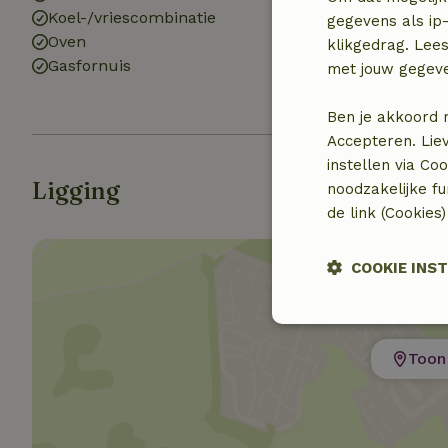
Koel-/vriescombinatie
Badkamer (1x)
gegevens als ip-
Oven
Bad
klikgedrag. Lees
Gasfornuis
Douche
met jouw gegev
Toilet
Ben je akkoord 
Accepteren. Lie
instellen via Co
Ligging
noodzakelijke f
de link (Cookies
COOKIE INS
Strikt
noodzakelijk
Toon 