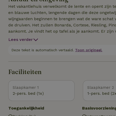
Wasmiddelen zijn beschikbaar voor verschillende soo
Het vakantiehuis verwelkomt de lente en opent zijn te
en blauwe luchten, lengende dagen die deze ongetwij
wijngaarden beginnen te brengen wat de ware schat v
de druiven. Het zullen Bonarda, Cortese, Riesling, Pinot
aankomt. Je vindt het op tafel als je aankomt. Er zij
de omgeving, zowel langs de asfaltweg als de wegen d
Lees verder
Vanaf het vakantiehuis is het gemakkelijk om een aant
Pavia, Milaan, Turijn, Genua. In de Casa Ghia gids die 
Deze tekst is automatisch vertaald.
Toon origineel.
advies en suggesties over waar je kunt eten, waar je 
Casa Ghia, waar zelfs de ramen een hart hebben.
Faciliteiten
Slaapkamer 1
Slaapkamer 2
2-pers. bed (1x)
1-pers. bed (2
Toegankelijkheid
Basisvoorzienin