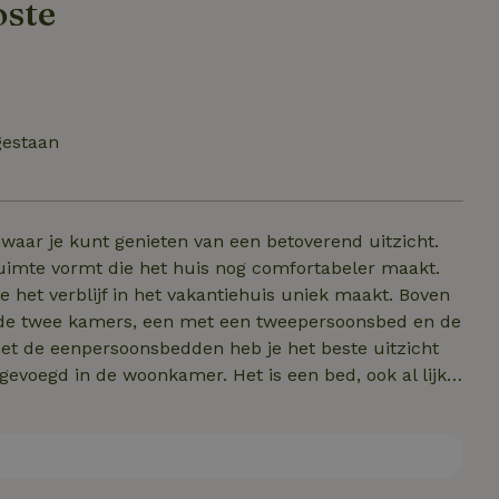
oste
gestaan
nwaar je kunt genieten van een betoverend uitzicht.
mte vormt die het huis nog comfortabeler maakt.
e het verblijf in het vakantiehuis uniek maakt. Boven
 de twee kamers, een met een tweepersoonsbed en de
t de eenpersoonsbedden heb je het beste uitzicht
e kamer met twee bedden als in de woonkamer voor
. De wi-fi verbinding maakt het mogelijk om
lt je in staat om je werkdocumenten beter te beheren.
'Mia is de wasruimte met strijkfaciliteiten.