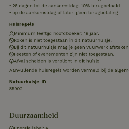
Naam
Naam
Naam
• 28 dagen tot de aankomstdag: 10% terugbetaald
sqzllocal
_nhft_booking-wi
• op de aankomstdag of later: geen terugbetaling
Naam
_ttp
_nhftconstraint_t
Huisregels
uid
_nhftconstraint_h
Minimum leeftijd hoofdboeker: 18 jaar.
_nhft_eu-rental-r
_nhftconstraint_
_ttp
Roken is niet toegestaan in dit natuurhuisje.
onboarding
_nhftconstraint_
Bij dit natuurhuisje mag je geen vuurwerk afsteken
nh_experiments
ttcsid_D3OACIBC
Feesten of evenementen zijn niet toegestaan.
_nhft_translation
_nhftconstraint_e
Afval scheiden is verplicht in dit huisje.
_ga
IDE
_nhftconstraint_r
Aanvullende huisregels worden vermeld bij de algeme
FPAU
_nhft_wizard-en
Natuurhuisje-ID
uet_vid
85902
MUID
_nhft_house-relev
_ga_JRK1QL37RY
_nhftconstraint_
_nhft_search-gro
locations
_nhft_tourist-tax
Duurzaamheid
_nhft_recently-vi
_nhftconstraint_t
_pin_unauth
Energie label: A