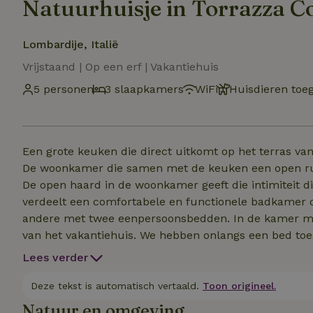
Natuurhuisje in Torrazza C
Lombardije, Italië
Vrijstaand | Op een erf | Vakantiehuis
5 personen
3 slaapkamers
WiFi
Huisdieren toe
Een grote keuken die direct uitkomt op het terras va
De woonkamer die samen met de keuken een open rui
De open haard in de woonkamer geeft die intimiteit di
verdeelt een comfortabele en functionele badkamer
andere met twee eenpersoonsbedden. In de kamer me
van het vakantiehuis. We hebben onlangs een bed toegevoegd in de woonkamer. Het is een bed, ook al lijkt
het op een slaapbank Er is een werkplek zowel in d
Lees verder
degenen die willen werken in de buurt van de keuken
uitstekend te surfen; de ruimte in de boekenkast ste
Deze tekst is automatisch vertaald.
Toon origineel.
In de kelder met toegang gedeeld met de gasten van Ca
Natuur en omgeving