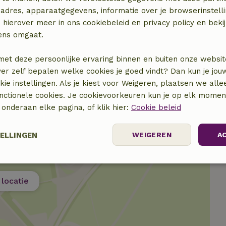
(gemeenschappelijk)
adres, apparaatgegevens, informatie over je browserinstelli
Wasdroger
 hierover meer in ons cookiebeleid en privacy policy en beki
(gemeenschappelijk)
ens omgaat.
met deze persoonlijke ervaring binnen en buiten onze websit
ver zelf bepalen welke cookies je goed vindt? Dan kun je jo
okie instellingen. Als je kiest voor Weigeren, plaatsen we alle
unctionele cookies. Je cookievoorkeuren kun je op elk mome
) onderaan elke pagina, of klik hier:
Cookie beleid
TELLINGEN
WEIGEREN
A
Prestatie
Targeting
Functioneel
locatie