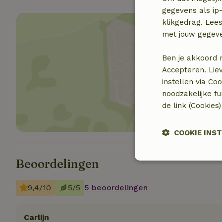
gegevens als ip-
klikgedrag. Lees
met jouw gegev
Ben je akkoord 
Accepteren. Lie
Toon 
instellen via Co
noodzakelijke f
de link (Cookies
COOKIE INS
Beoordelingen
Strikt
noodzakelijk
9,4/10
5/5
5 beoordelingen
Carlijn