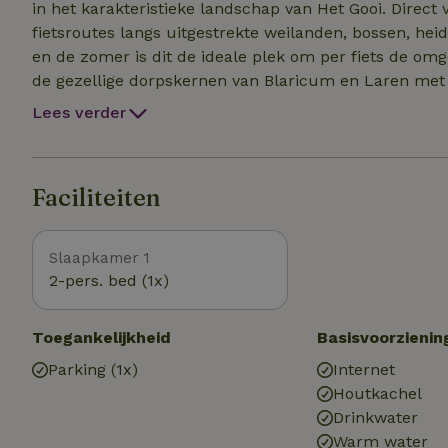
in het karakteristieke landschap van Het Gooi. Direct 
fietsroutes langs uitgestrekte weilanden, bossen, heidevelden 
en de zomer is dit de ideale plek om per fiets de om
de gezellige dorpskernen van Blaricum en Laren met h
boetiekjes en kunstgaleries. Ook natuurgebieden zoal
Lees verder
Eempolder liggen binnen handbereik. Na een actieve dag keert u terug naar de rust van uw eigen terras,
waar u kunt genieten van de stilte en de ondergaande
bijzondere beleving: van lange zomeravonden tot kle
Faciliteiten
de haard.
Slaapkamer 1
2-pers. bed (1x)
Toegankelijkheid
Basisvoorzienin
Parking (1x)
Internet
Houtkachel
Drinkwater
Warm water