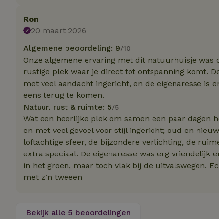
Naam
Naam
Naam
sqzllocal
_nhft_booking-wi
Ron
Naam
_ttp
20 maart 2026
_nhftconstraint_t
uid
_nhftconstraint_h
Algemene beoordeling: 9
/10
Onze algemene ervaring met dit natuurhuisje was ontz
_nhft_eu-rental-r
_nhftconstraint_
_ttp
rustige plek waar je direct tot ontspanning komt. De
onboarding
_nhftconstraint_
met veel aandacht ingericht, en de eigenaresse is 
nh_experiments
ttcsid_D3OACIBC
_nhft_translation
eens terug te komen.
_nhftconstraint_e
Natuur, rust & ruimte: 5
/5
_ga
IDE
_nhftconstraint_r
Wat een heerlijke plek om samen een paar dagen hel
FPAU
en met veel gevoel voor stijl ingericht; oud en nie
_nhft_wizard-en
loftachtige sfeer, de bijzondere verlichting, de ru
uet_vid
extra speciaal. De eigenaresse was erg vriendelijk en
MUID
_nhft_house-relev
in het groen, maar toch vlak bij de uitvalswegen. 
_ga_JRK1QL37RY
_nhftconstraint_
met z’n tweeën
_nhft_search-gro
locations
_nhft_tourist-tax
_nhft_recently-vi
_nhftconstraint_t
Bekijk alle 5 beoordelingen
_pin_unauth