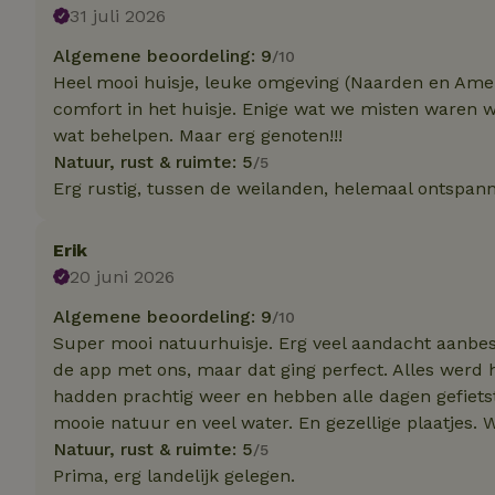
31 juli 2026
Strik
Algemene beoordeling: 9
/10
Heel mooi huisje, leuke omgeving (Naarden en Amer
Strikt noodzakelijk
accountbeheer. De w
comfort in het huisje. Enige wat we misten waren
wat behelpen. Maar erg genoten!!!
Naam
Natuur, rust & ruimte: 5
/5
_tt_enable_cookie
Erg rustig, tussen de weilanden, helemaal ontspan
CookieScriptCons
Erik
20 juni 2026
Algemene beoordeling: 9
/10
sqzl_session_id
Super mooi natuurhuisje. Erg veel aandacht aanbest
de app met ons, maar dat ging perfect. Alles werd h
hadden prachtig weer en hebben alle dagen gefiets
_pinterest_ct_ua
mooie natuur en veel water. En gezellige plaatjes. 
Natuur, rust & ruimte: 5
/5
Prima, erg landelijk gelegen.