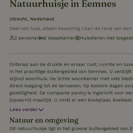
Natuurhuisje in Eemnes
Utrecht, Nederland
Deel van huis, alleen bewoning | Aan de rand van een
2 personen
1 slaapkamer
Huisdieren niet toeges
Ontsnap aan de drukte en ervaar rust, ruimte en luxe 
in het prachtige buitengebied van Eemnes. U verblijft 
stijlvol woonhuis. De lichte woonkamer met vide biedt een ruimtelijk gevoel en geeft via de schuifdeuren
direct toegang tot de terrassen. Op koelere dagen zo
gezelligheid. De compacte pantry is ingericht voor een ontspannen ontbijt, lunch of een eenvoudige
(opwarm) maaltijd. U vindt er een kookplaat, koelkas
servies. Voor een uitgebreid diner liggen de sfeervol
Lees verder
slechts enkele minuten afstand. Via de eigen wenteltrap bereikt u de royale slaapkamer (bed 180x200) met
Natuur en omgeving
uitzicht over het beschermde natuurgebied. De luxe 
douche, twee wastafels en een 2de toilet. Parkeren ka
Dit natuurhuisje ligt in het groene buitengebied van