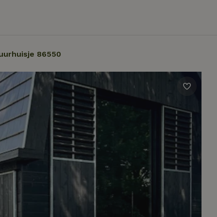
uurhuisje 86550