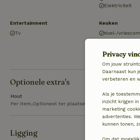
Elektriciteit
Entertainment
Keuken
Tv
Koel-/vriescom
Privacy vin
Om jouw struinto
Daarnaast kun je
verbeteren en w
Optionele extra's
Als je toestemm
Hout
inzicht krijgen
Per item,Optioneel ter plaatse
marketing cooki
advertenties. W
kunnen tonen, zo
Ligging
Om dat mogelijk