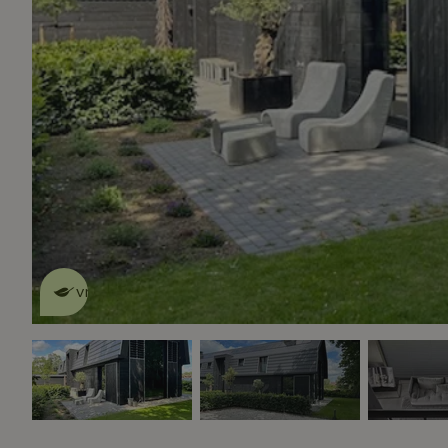
Dit natuurhuisje is eco-
vriendelijk
lees meer