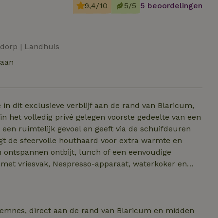
9,4/10
5/5
5 beoordelingen
 dorp | Landhuis
taan
in dit exclusieve verblijf aan de rand van Blaricum,
in het volledig privé gelegen voorste gedeelte van een
rgt de sfeervolle houthaard voor extra warmte en
t met vriesvak, Nespresso-apparaat, waterkoker en
le restaurants van Blaricum, Laren en Eemnes op
privébadkamer beschikt over een ligbad, ruime
n op eigen terrein.
 Eemnes, direct aan de rand van Blaricum en midden