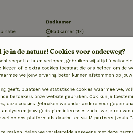
Badkamer
binatie
Badkamer (1x)
Bad
Douche
d je in de natuur! Cookies voor onderweg?
Toilet
cht soepel te laten verlopen, gebruiken wij altijd functionele
 kiezen of je extra cookies toestaat die ons helpen om de w
aarmee we jouw ervaring beter kunnen afstemmen op jouw 
ing geeft, plaatsen we statistische cookies waarmee we, vol
€ 20,00
 in hoe bezoekers onze website gebruiken. Ook kun je toeste
es, deze cookies gebruiken we onder andere voor gepersona
e analyseren jouw gedrag en interesses zodat we je relevant
wel op ons platform als daarbuiten via 13 partners (zoals G
 te maken, delen we versleutelde gegevens met deze partners