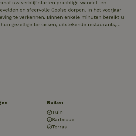
vanaf uw verblijf starten prachtige wandel- en
en sfeervolle Gooise dorpen. In het voorjaar
geving te verkennen. Binnen enkele minuten bereikt u
un gezellige terrassen, uitstekende restaurants,
s de Tafelbergheide, het Goois Natuurreservaat en de
 zon. In elk seizoen biedt deze plek een andere,
urrijke herfstlandschappen en knusse winterdagen bij
gen
Buiten
Tuin
Barbecue
Terras