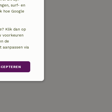
ngen, surf- en
jk hoe Google
e? Klik dan op
uw voorkeuren
en de
nt aanpassen via
CCEPTEREN
Niet-
geclassificeerd