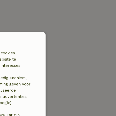
 cookies.
ebsite te
interesses.
ledig anoniem,
mming geven voor
liseerde
e advertenties
oogle).
. Dit zijn