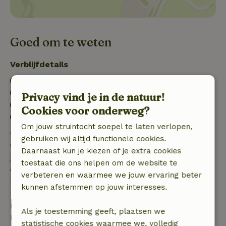
Goed om te weten
Verblijfdetails
Inchecken: 15:00- 22:00
Uitchecken: 10:00- 11:00
Privacy vind je in de natuur!
Contactloos verblijf mogelijk
Cookies voor onderweg?
Vuurwerkvrije omgeving
Om jouw struintocht soepel te laten verlopen,
Gratis annuleren binnen 7 dagen
gebruiken wij altijd functionele cookies.
Gratis annuleren binnen 7 dagen na bevestiging van
Daarnaast kun je kiezen of je extra cookies
je boeking, bij een boekingsaanvraag meer dan 28
toestaat die ons helpen om de website te
dagen voor aanvang. Bij een boeking met aanvang
verbeteren en waarmee we jouw ervaring beter
binnen 28 dagen geldt gratis annuleren binnen 24
kunnen afstemmen op jouw interesses.
uur. Bij annulering binnen gestelde periode heb je
recht op volledige terugbetaling van het
Als je toestemming geeft, plaatsen we
boekingsbedrag.
statistische cookies waarmee we, volledig