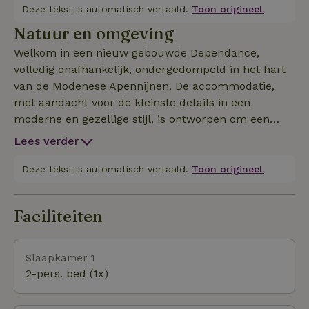
excursies, E-bikes, romantische of familieweekenden.
Deze tekst is automatisch vertaald.
Toon origineel.
Natuur en omgeving
Welkom in een nieuw gebouwde Dependance,
volledig onafhankelijk, ondergedompeld in het hart
van de Modenese Apennijnen. De accommodatie,
met aandacht voor de kleinste details in een
moderne en gezellige stijl, is ontworpen om een
echte ervaring van ontspanning en contact met de
Lees verder
natuur te bieden.
Deze tekst is automatisch vertaald.
Toon origineel.
Faciliteiten
Slaapkamer 1
2-pers. bed (1x)