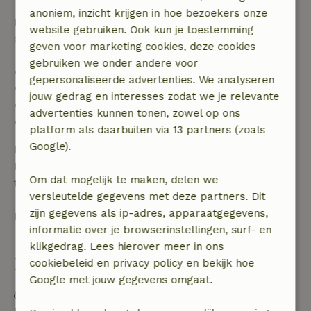
anoniem, inzicht krijgen in hoe bezoekers onze
Daarna krijg je een deel van de reissom en 100% van
website gebruiken. Ook kun je toestemming
de borg terugbetaald:
geven voor marketing cookies, deze cookies
gebruiken we onder andere voor
• tot 42 dagen voor aankomst: 70% terugbetaald
gepersonaliseerde advertenties. We analyseren
• 42–28 dagen voor aankomst: 40% terugbetaald
jouw gedrag en interesses zodat we je relevante
• 28 dagen tot de aankomstdag: 10% terugbetaald
advertenties kunnen tonen, zowel op ons
• op de aankomstdag of later: geen terugbetaling
platform als daarbuiten via 13 partners (zoals
Google).
Borg
Een borg van € 300,00 is van toepassing. Je wordt
Om dat mogelijk te maken, delen we
terugbetaald na het uitchecken.
versleutelde gegevens met deze partners. Dit
zijn gegevens als ip-adres, apparaatgegevens,
Bekijk alles
informatie over je browserinstellingen, surf- en
klikgedrag. Lees hierover meer in ons
Duurzaamheid
cookiebeleid en privacy policy en bekijk hoe
Google met jouw gegevens omgaat.
Energie label: A