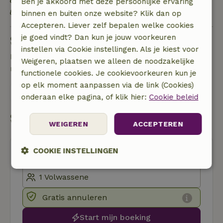
Waterbesparend toilet
Ben je akkoord met deze persoonlijke ervaring
Waterbesparende douche
binnen en buiten onze website? Klik dan op
Accepteren. Liever zelf bepalen welke cookies
je goed vindt? Dan kun je jouw voorkeuren
Stel een vraag
instellen via Cookie instellingen. Als je kiest voor
Neem contact op met de verhuurder van het
Weigeren, plaatsen we alleen de noodzakelijke
natuurhuisje
functionele cookies. Je cookievoorkeuren kun je
op elk moment aanpassen via de link (Cookies)
Stuur een bericht
onderaan elke pagina, of klik hier:
Cookie beleid
Start mijn boeking
WEIGEREN
ACCEPTEREN
COOKIE INSTELLINGEN
Strikt
Prestatie
Targeting
noodzakelijk
Gratis annuleren
Start mijn boeking
Functioneel
Niet-geclassificeerd