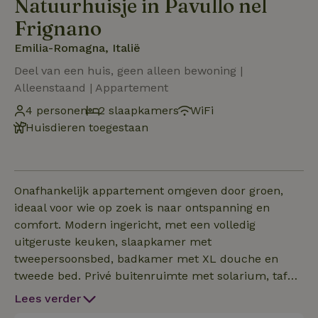
Natuurhuisje in Pavullo nel
Frignano
Emilia-Romagna, Italië
Deel van een huis, geen alleen bewoning |
Alleenstaand | Appartement
4 personen
2 slaapkamers
WiFi
Huisdieren toegestaan
Onafhankelijk appartement omgeven door groen,
ideaal voor wie op zoek is naar ontspanning en
comfort. Modern ingericht, met een volledig
uitgeruste keuken, slaapkamer met
tweepersoonsbed, badkamer met XL douche en
tweede bed. Privé buitenruimte met solarium, tafel
en ligbedden. Adembenemend uitzicht op de
Lees verder
Cimone heuvels. Privé parkeerplaats. Perfect voor