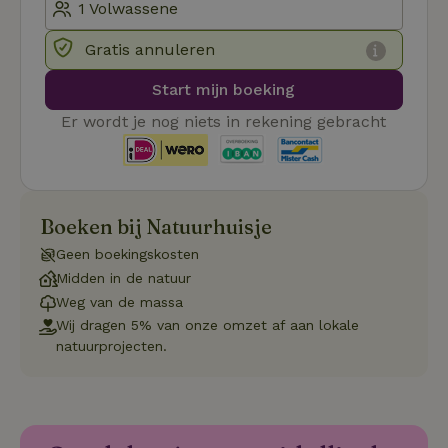
Gratis annuleren
Functioneel
Niet-geclassificeerd
Start mijn boeking
Er wordt je nog niets in rekening gebracht
Strikt noodzakelijk
Prestatie
Targeting
Boeken bij Natuurhuisje
Functioneel
Niet-geclassificeerd
Geen boekingskosten
Strikt noodzakelijke cookies maken de kernfunctionaliteiten
van de website mogelijk, zoals gebruikersaanmelding en
Midden in de natuur
accountbeheer. De website kan niet goed worden gebruikt
Weg van de massa
zonder de strikt noodzakelijke cookies.
Wij dragen 5% van onze omzet af aan lokale
Aanbieder
/
Naam
Vervaldatum
Omschrij
natuurprojecten.
Domein
_tt_enable_cookie
.natuurhuisje.nl
2 maanden
Deze coo
4 weken
gebruikt
voorkeur
gebruike
betrekkin