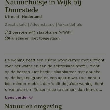
Natuurhuisje in Wijk bij
Duurstede
Utrecht, Nederland
Geschakeld | Alleenstaand | Vakantiehuis
2 personen
1 slaapkamer
WiFi
Huisdieren niet toegestaan
De woning heeft een ruime woonkamer met uitzicht
over het water en aan de achterkant heeft u zicht
op de bossen. Het heeft 1 slaapkamer met douche
op de begane grond en een aparte wc. Dus bent u
iets minder mobiel, dan is dit de juiste woning. Bent
u van plan om fietsen mee te nemen, dan kunt u
die kwijt in de schuur en uw auto onder de carport
Lees verder
op onze privé parkeerplaats. De woning ligt op
Natuur en omgeving
loopafstand van de pittoreske stad Wijk bij