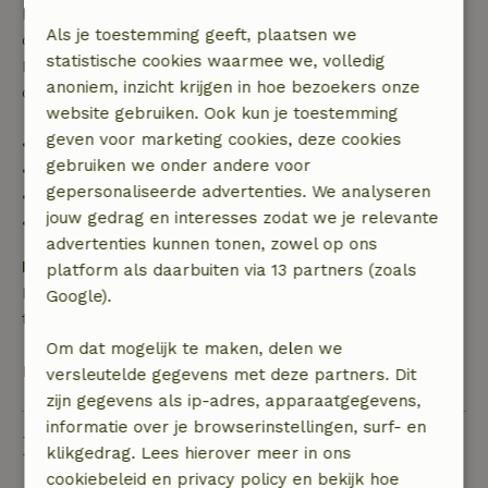
Bij annulering binnen gestelde periode heb je recht
Als je toestemming geeft, plaatsen we
op volledige terugbetaling van het boekingsbedrag.
statistische cookies waarmee we, volledig
Daarna krijg je een deel van de reissom en 100% van
anoniem, inzicht krijgen in hoe bezoekers onze
de borg terugbetaald:
website gebruiken. Ook kun je toestemming
geven voor marketing cookies, deze cookies
• tot 42 dagen voor aankomst: 70% terugbetaald
gebruiken we onder andere voor
• 42–28 dagen voor aankomst: 40% terugbetaald
gepersonaliseerde advertenties. We analyseren
• 28 dagen tot de aankomstdag: 10% terugbetaald
jouw gedrag en interesses zodat we je relevante
• op de aankomstdag of later: geen terugbetaling
advertenties kunnen tonen, zowel op ons
Borg
platform als daarbuiten via 13 partners (zoals
Een borg van € 200,00 is van toepassing. Je wordt
Google).
terugbetaald na het uitchecken.
Om dat mogelijk te maken, delen we
Bekijk alles
versleutelde gegevens met deze partners. Dit
zijn gegevens als ip-adres, apparaatgegevens,
informatie over je browserinstellingen, surf- en
Duurzaamheid
klikgedrag. Lees hierover meer in ons
cookiebeleid en privacy policy en bekijk hoe