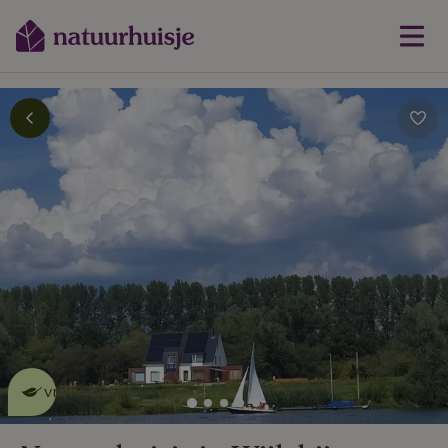
Dit natuurhuisje is eco-
vriendelijk
lees meer