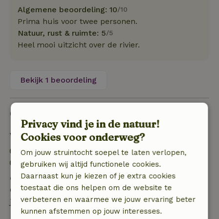
Algemene beoordeling: 10
/10
Prima huis voor twee personen.
Natuur, rust & ruimte: 5
/5
Heel mooi uitzicht over de rivier.
Bekijk 1 beoordeling
Goed om te weten
Privacy vind je in de natuur!
Cookies voor onderweg?
Verblijfdetails
Inchecken: 16:00- 17:00
Om jouw struintocht soepel te laten verlopen,
Uitchecken: 10:00- 11:00
gebruiken wij altijd functionele cookies.
Daarnaast kun je kiezen of je extra cookies
Gratis annuleren binnen 24 uur
toestaat die ons helpen om de website te
Gratis annuleren binnen 24 uur na bevestiging van
verbeteren en waarmee we jouw ervaring beter
je boeking.
kunnen afstemmen op jouw interesses.