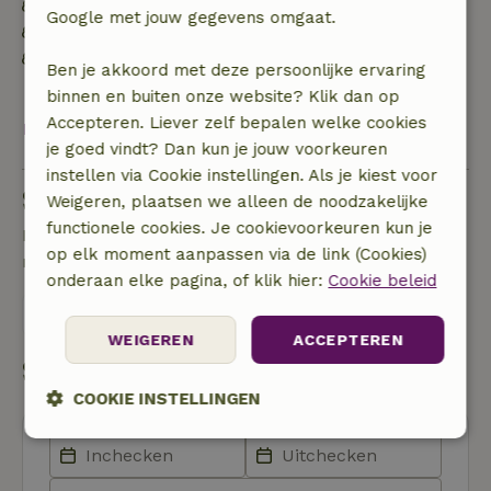
Energie label: A
Google met jouw gegevens omgaat.
Duurzame inventaris
Afval scheiden (glas, papier, plastic,
Ben je akkoord met deze persoonlijke ervaring
voedselafval/biologisch)
binnen en buiten onze website? Klik dan op
Accepteren. Liever zelf bepalen welke cookies
Bekijk alles
je goed vindt? Dan kun je jouw voorkeuren
instellen via Cookie instellingen. Als je kiest voor
Stel een vraag
Weigeren, plaatsen we alleen de noodzakelijke
functionele cookies. Je cookievoorkeuren kun je
Neem contact op met de verhuurder van het
op elk moment aanpassen via de link (Cookies)
natuurhuisje
onderaan elke pagina, of klik hier:
Cookie beleid
Stuur een bericht
WEIGEREN
ACCEPTEREN
Start mijn boeking
COOKIE INSTELLINGEN
Strikt
Prestatie
Targeting
noodzakelijk