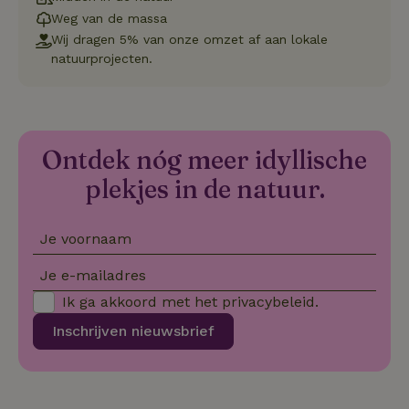
Strikt noodzakelijk
Prestatie
Targeting
Weg van de massa
Functioneel
Niet-geclassificeerd
Wij dragen 5% van onze omzet af aan lokale
natuurprojecten.
Strikt noodzakelijke cookies maken de kernfunctionaliteiten
van de website mogelijk, zoals gebruikersaanmelding en
accountbeheer. De website kan niet goed worden gebruikt
zonder de strikt noodzakelijke cookies.
Aanbieder
/
Naam
Vervaldatum
Omschrij
Ontdek nóg meer idyllische
Domein
plekjes in de natuur.
_tt_enable_cookie
.natuurhuisje.nl
2 maanden
Deze coo
4 weken
gebruikt
voorkeur
gebruike
betrekkin
Je voornaam
gebruik v
op de web
onthoude
Je e-mailadres
CookieScriptConsent
CookieScript
4 weken 2
Deze coo
Ik ga akkoord met het
privacybeleid
.
.natuurhuisje.nl
dagen
gebruikt 
Cookie-S
Inschrijven nieuwsbrief
service 
cookievo
van bezo
onthoude
cookie-b
Cookie-Sc
Google