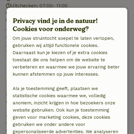
Uitchecken: 07:00- 11:00
Contactloos verblijf mogelijk
Privacy vind je in de natuur!
Vuurwerkvrije omgeving
Cookies voor onderweg?
Gratis annuleren binnen 7 dagen
Gratis annuleren binnen 7 dagen na bevestiging van
Om jouw struintocht soepel te laten verlopen,
je boeking, bij een boekingsaanvraag meer dan 28
gebruiken wij altijd functionele cookies.
dagen voor aanvang. Bij een boeking met aanvang
Daarnaast kun je kiezen of je extra cookies
binnen 28 dagen geldt gratis annuleren binnen 24
toestaat die ons helpen om de website te
uur. Bij annulering binnen gestelde periode heb je
verbeteren en waarmee we jouw ervaring beter
recht op volledige terugbetaling van het
kunnen afstemmen op jouw interesses.
boekingsbedrag.
Als je toestemming geeft, plaatsen we
Daarna krijg je een deel van de reissom en 100% van
statistische cookies waarmee we, volledig
de borg terugbetaald:
anoniem, inzicht krijgen in hoe bezoekers onze
website gebruiken. Ook kun je toestemming
• tot 42 dagen voor aankomst: 70% terugbetaald
geven voor marketing cookies, deze cookies
• 42–28 dagen voor aankomst: 40% terugbetaald
gebruiken we onder andere voor
• 28 dagen tot de aankomstdag: 10% terugbetaald
gepersonaliseerde advertenties. We analyseren