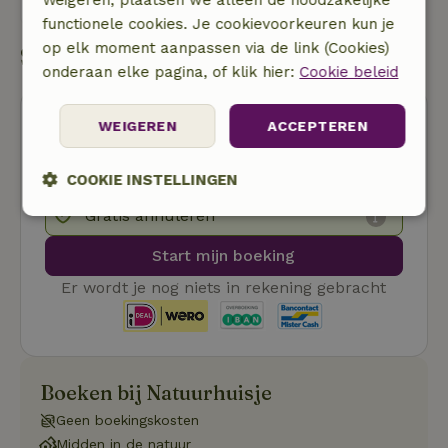
Weigeren, plaatsen we alleen de noodzakelijke
Stuur een bericht
functionele cookies. Je cookievoorkeuren kun je
op elk moment aanpassen via de link (Cookies)
Start mijn boeking
onderaan elke pagina, of klik hier:
Cookie beleid
WEIGEREN
ACCEPTEREN
COOKIE INSTELLINGEN
Gratis annuleren
Strikt
Prestatie
Targeting
noodzakelijk
Start mijn boeking
Er wordt je nog niets in rekening gebracht
Functioneel
Niet-geclassificeerd
Boeken bij Natuurhuisje
Geen boekingskosten
Midden in de natuur