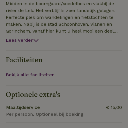
zitje. Er is geen stromend water in de blokhut maar
Midden in de boomgaard/voedelbos en vlakbij de
bij de nabij gelegen boerderij (300m) hier is ook
rivier de Lek. Het verblijf is zeer landelijk gelegen.
toegang tot een douche en toilet. De blokhut heeft
Perfecte plek om wandelingen en fietstochten te
een 12v elektriciteitssysteem. Indien er iets
maken. Nabij is de stad Schoonhoven, Vianen en
opgeladen moet worden kan dit bij de nabij gelegen
Gorinchem. Vanaf hier kunt u heel mooi een deel
schuur. Indien er meer comfort/ruimte gewenst is,
van de waterlinie route fietsen of een bezoek
Lees verder
is onze stacaravan een betere optie. Deze is ook te
brengen aan het natuurgebied de zouweboezem. Bij
mooi weer is er via een strandje tegen over het
vinden op natuurhuisje. We zien u graag komen!
voedselbos toegang tot de rivier de Lek voor een
Faciliteiten
verfrissende duik. Het dichtsbijzijnde dorp met
voorzieningen is Ameide en ligt 3km van het
Bekijk alle faciliteiten
voedselbos af.
Optionele extra's
Maaltijdservice
€ 15,00
Per persoon, Optioneel bij boeking