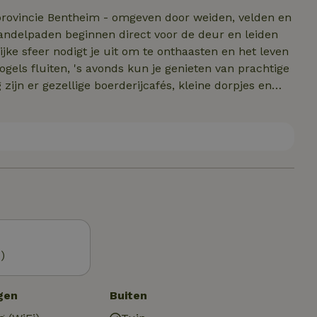
e provincie Bentheim - omgeven door weiden, velden en
 wandelpaden beginnen direct voor de deur en leiden
ke sfeer nodigt je uit om te onthaasten en het leven
vogels fluiten, 's avonds kun je genieten van prachtige
jn er gezellige boerderijcafés, kleine dorpjes en
rs, natuurliefhebbers en rustzoekers vinden hier de
Of het nu gaat om een actieve korte vakantie of
ur, ontspanning en een echt boerenerfgevoel.
)
gen
Buiten