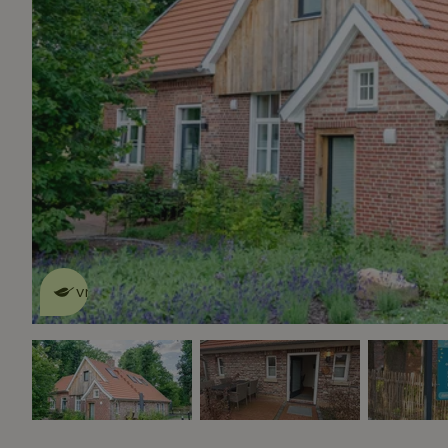
Dit natuurhuisje is eco-
vriendelijk
lees meer