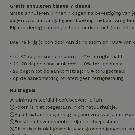
Strik
Gratis annuleren binnen 7 dagen
Gratis annuleren binnen 7 dagen na bevestiging van j
Strikt noodzakelijk
dagen voor aanvang. Bij een boeking met aanvang bin
accountbeheer. De w
Bij annulering binnen gestelde periode heb je recht o
Naam
Daarna krijg je een deel van de reissom en 100% van 
_tt_enable_cookie
• tot 42 dagen voor aankomst: 70% terugbetaald
CookieScriptCons
• 42–28 dagen voor aankomst: 40% terugbetaald
• 28 dagen tot de aankomstdag: 10% terugbetaald
• op de aankomstdag of later: geen terugbetaling
sqzl_session_id
Huisregels
Minimum leeftijd hoofdboeker: 18 jaar.
_pinterest_ct_ua
Roken is niet toegestaan in dit natuurhuisje.
Bij dit natuurhuisje mag je geen vuurwerk afsteken
Feesten of evenementen zijn niet toegestaan.
Dit huisje is niet geschikt voor groepen jongeren, 
Naam
Naam
Naam