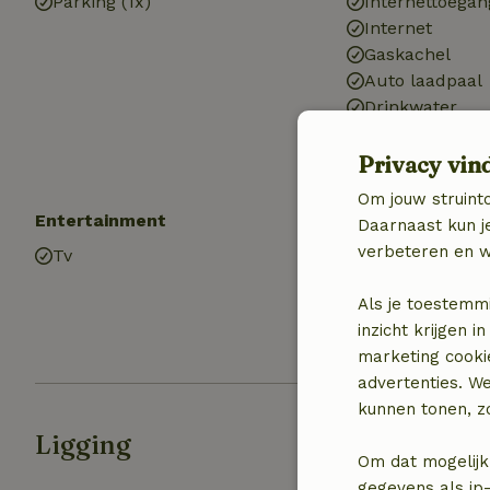
Parking (1x)
Internettoegan
Internet
Gaskachel
Auto laadpaal
Drinkwater
Warm water
Elektriciteit
Privacy vin
Om jouw struinto
Entertainment
Keuken
Daarnaast kun je
verbeteren en w
Tv
Keuken
Koel-/vriescom
Als je toestemm
Oven
inzicht krijgen
Gasfornuis
marketing cooki
advertenties. W
kunnen tonen, zo
Ligging
Om dat mogelijk
gegevens als ip-