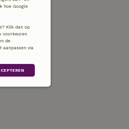
jk hoe Google
e? Klik dan op
uw voorkeuren
en de
nt aanpassen via
CCEPTEREN
Niet-
geclassificeerd