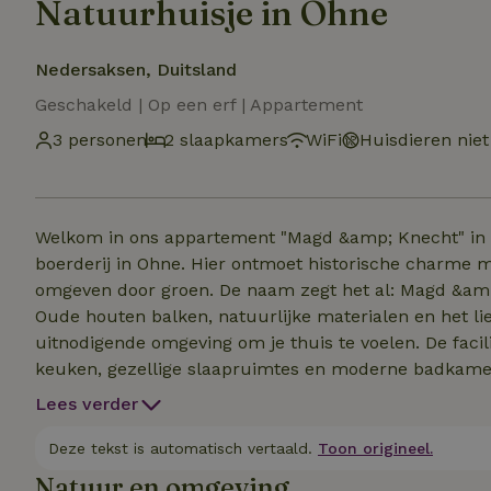
Natuurhuisje in Ohne
Nedersaksen, Duitsland
Geschakeld | Op een erf | Appartement
3 personen
2 slaapkamers
WiFi
Huisdieren niet
Welkom in ons appartement "Magd &amp; Knecht" in d
boerderij in Ohne. Hier ontmoet historische charme
omgeven door groen. De naam zegt het al: Magd &amp
Oude houten balken, natuurlijke materialen en het l
uitnodigende omgeving om je thuis te voelen. De facili
keuken, gezellige slaapruimtes en moderne badkamers
overeenstemming met het oorspronkelijke boerderijge
Lees verder
gestald en opgeladen in de afsluitbare fietsenstalling.
wil genieten van rust, natuur en het echte plattelands
Deze tekst is automatisch vertaald.
Toon origineel.
Natuur en omgeving