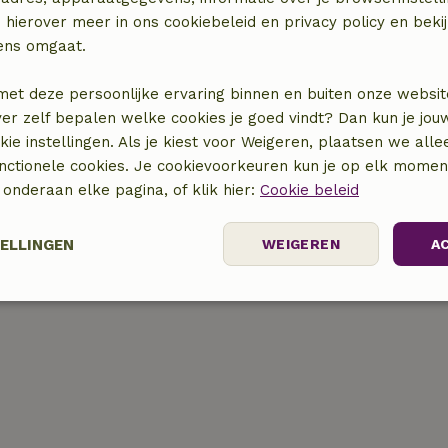
 hierover meer in ons cookiebeleid en privacy policy en beki
ens omgaat.
met deze persoonlijke ervaring binnen en buiten onze websit
ver zelf bepalen welke cookies je goed vindt? Dan kun je jo
locatie
okie instellingen. Als je kiest voor Weigeren, plaatsen we alle
unctionele cookies. Je cookievoorkeuren kun je op elk mome
) onderaan elke pagina, of klik hier:
Cookie beleid
TELLINGEN
WEIGEREN
A
Prestatie
Targeting
Functioneel