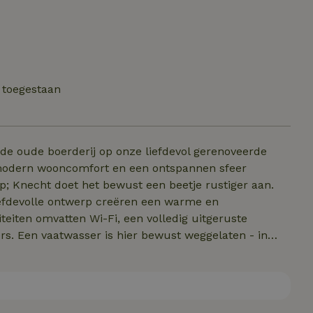
 toegestaan
e oude boerderij op onze liefdevol gerenoveerde
 modern wooncomfort en een ontspannen sfeer
; Knecht doet het bewust een beetje rustiger aan.
iefdevolle ontwerp creëren een warme en
teiten omvatten Wi-Fi, een volledig uitgeruste
. Een vaatwasser is hier bewust weggelaten - in
voel. Fietsen en e-bikes kunnen veilig worden
 Ideaal voor stellen, kleine gezinnen en iedereen die
leven.