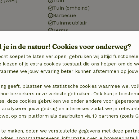
g (WiFi)
Tuin
Tuin (omheind)
Barbecue
Tuinmeubilair
Terras
d je in de natuur! Cookies voor onderweg?
cht soepel te laten verlopen, gebruiken wij altijd functionele
Badkamer
 kiezen of je extra cookies toestaat die ons helpen om de w
aarmee we jouw ervaring beter kunnen afstemmen op jouw 
Badkamer (1x)
binatie
Bad
ing geeft, plaatsen we statistische cookies waarmee we, vol
Douche
 in hoe bezoekers onze website gebruiken. Ook kun je toeste
Toilet
es, deze cookies gebruiken we onder andere voor gepersona
e analyseren jouw gedrag en interesses zodat we je relevant
wel op ons platform als daarbuiten via 13 partners (zoals G
 te maken, delen we versleutelde gegevens met deze partners
adres, apparaatgegevens, informatie over je browserinstelli