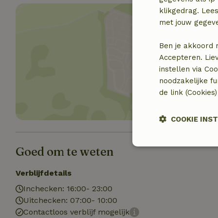
klikgedrag. Lees
met jouw gegev
Ben je akkoord 
Accepteren. Lie
Toon 
instellen via Co
noodzakelijke f
de link (Cookies
COOKIE INS
Strikt
Goed om te weten
noodzakelijk
Verblijfdetails
Inchecken: 16:00- 23:00
Uitchecken: 07:00- 10:00
Contactloos verblijf mogelijk