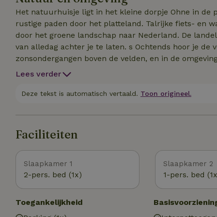
Het natuurhuisje ligt in het kleine dorpje Ohne in d
rustige paden door het platteland. Talrijke fiets- en
door het groene landschap naar Nederland. De landelij
van alledag achter je te laten. s Ochtends hoor je de 
zonsondergangen boven de velden, en in de omgeving zi
excursiebestemmingen zoals Kasteel Bentheim. Fietse
Lees verder
ideale omstandigheden voor een ontspannen vakantie. 
rustige dagen op het platteland - hier ervaar je natu
Deze tekst is automatisch vertaald.
Toon origineel.
Faciliteiten
Slaapkamer 1
Slaapkamer 2
2-pers. bed (1x)
1-pers. bed (1x
Toegankelijkheid
Basisvoorzienin