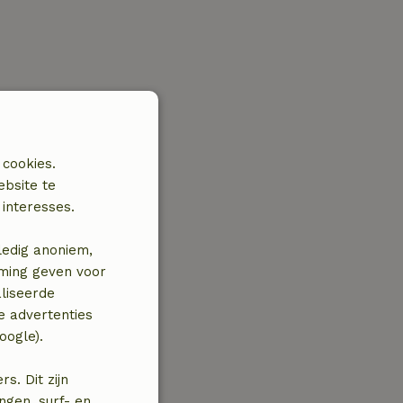
 cookies.
ebsite te
interesses.
ledig anoniem,
mming geven voor
liseerde
e advertenties
oogle).
. Dit zijn
ngen, surf- en