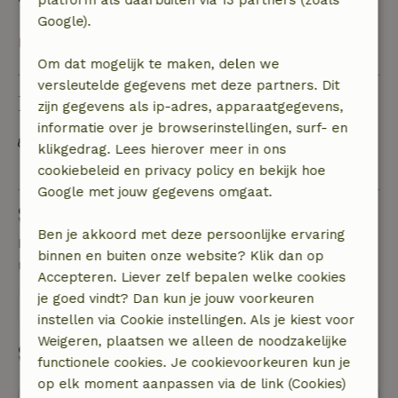
Google).
Bekijk alles
Om dat mogelijk te maken, delen we
versleutelde gegevens met deze partners. Dit
Duurzaamheid
zijn gegevens als ip-adres, apparaatgegevens,
informatie over je browserinstellingen, surf- en
Off grid of voorzien van 100% hernieuwbare
klikgedrag. Lees hierover meer in ons
energie
cookiebeleid en privacy policy en bekijk hoe
Google met jouw gegevens omgaat.
Stel een vraag
Ben je akkoord met deze persoonlijke ervaring
Neem contact op met de verhuurder van het
binnen en buiten onze website? Klik dan op
natuurhuisje
Accepteren. Liever zelf bepalen welke cookies
je goed vindt? Dan kun je jouw voorkeuren
Stuur een bericht
instellen via Cookie instellingen. Als je kiest voor
Weigeren, plaatsen we alleen de noodzakelijke
Start mijn boeking
functionele cookies. Je cookievoorkeuren kun je
op elk moment aanpassen via de link (Cookies)