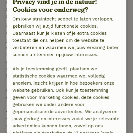
Privacy vind je in de natuur!
Inchecken: 15:00- 21:00
Cookies voor onderweg?
Uitchecken: 07:00- 11:00
Contactloos verblijf mogelijk
Om jouw struintocht soepel te laten verlopen,
Gratis annuleren binnen 7 dagen
gebruiken wij altijd functionele cookies.
Gratis annuleren binnen 7 dagen na bevestiging van
Daarnaast kun je kiezen of je extra cookies
je boeking, bij een boekingsaanvraag meer dan 28
toestaat die ons helpen om de website te
dagen voor aanvang. Bij een boeking met aanvang
verbeteren en waarmee we jouw ervaring beter
binnen 28 dagen geldt gratis annuleren binnen 24
kunnen afstemmen op jouw interesses.
uur. Bij annulering binnen gestelde periode heb je
recht op volledige terugbetaling van het
Als je toestemming geeft, plaatsen we
boekingsbedrag.
statistische cookies waarmee we, volledig
anoniem, inzicht krijgen in hoe bezoekers onze
Daarna krijg je een deel van de reissom en 100% van
website gebruiken. Ook kun je toestemming
de borg terugbetaald:
geven voor marketing cookies, deze cookies
gebruiken we onder andere voor
• tot 42 dagen voor aankomst: 70% terugbetaald
gepersonaliseerde advertenties. We analyseren
• 42–28 dagen voor aankomst: 40% terugbetaald
jouw gedrag en interesses zodat we je relevante
• 28 dagen tot de aankomstdag: 10% terugbetaald
advertenties kunnen tonen, zowel op ons
• op de aankomstdag of later: geen terugbetaling
platform als daarbuiten via 13 partners (zoals