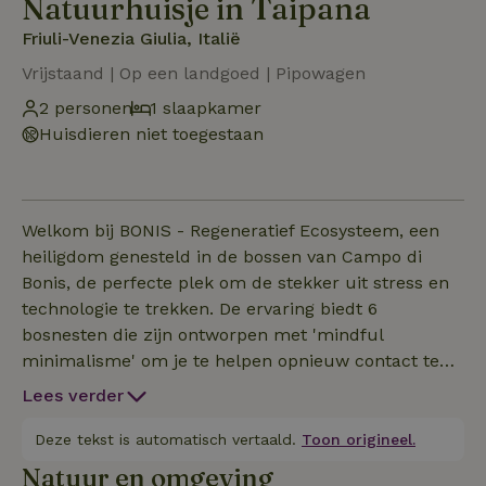
Natuurhuisje in Taipana
Friuli-Venezia Giulia, Italië
Vrijstaand | Op een landgoed | Pipowagen
2 personen
1 slaapkamer
Huisdieren niet toegestaan
Welkom bij BONIS - Regeneratief Ecosysteem, een
heiligdom genesteld in de bossen van Campo di
Bonis, de perfecte plek om de stekker uit stress en
technologie te trekken. De ervaring biedt 6
bosnesten die zijn ontworpen met 'mindful
minimalisme' om je te helpen opnieuw contact te
maken met de natuur. Elke houten micro-
Lees verder
architectuur versmelt naadloos binnen en buiten,
met een zeer comfortabel bed tegenover een groot
Deze tekst is automatisch vertaald.
Toon origineel.
panoramisch raam, zodat je onder de sterren kunt
Natuur en omgeving