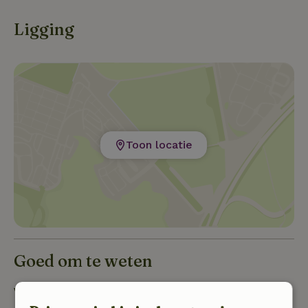
hangende loopbruggen. Een regeneratief
ecosysteem om te ontspannen tussen de ruisende
Ligging
bomen en stromende beekjes.
Toon locatie
Goed om te weten
Verblijfdetails