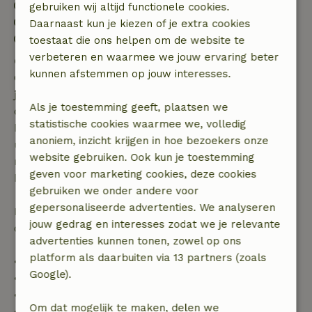
Inchecken: 15:00- 22:00
gebruiken wij altijd functionele cookies.
Uitchecken: 07:00- 11:00
Daarnaast kun je kiezen of je extra cookies
Contactloos verblijf mogelijk
toestaat die ons helpen om de website te
verbeteren en waarmee we jouw ervaring beter
Gratis annuleren binnen 7 dagen
kunnen afstemmen op jouw interesses.
Gratis annuleren binnen 7 dagen na bevestiging van
je boeking, bij een boekingsaanvraag meer dan 28
Als je toestemming geeft, plaatsen we
dagen voor aanvang. Bij een boeking met aanvang
statistische cookies waarmee we, volledig
binnen 28 dagen geldt gratis annuleren binnen 24
anoniem, inzicht krijgen in hoe bezoekers onze
uur. Bij annulering binnen gestelde periode heb je
website gebruiken. Ook kun je toestemming
recht op volledige terugbetaling van het
geven voor marketing cookies, deze cookies
boekingsbedrag.
gebruiken we onder andere voor
gepersonaliseerde advertenties. We analyseren
Daarna krijg je een deel van de reissom en 100% van
jouw gedrag en interesses zodat we je relevante
de borg terugbetaald:
advertenties kunnen tonen, zowel op ons
platform als daarbuiten via 13 partners (zoals
• tot 42 dagen voor aankomst: 70% terugbetaald
Google).
• 42–28 dagen voor aankomst: 40% terugbetaald
• 28 dagen tot de aankomstdag: 10% terugbetaald
Om dat mogelijk te maken, delen we
• op de aankomstdag of later: geen terugbetaling