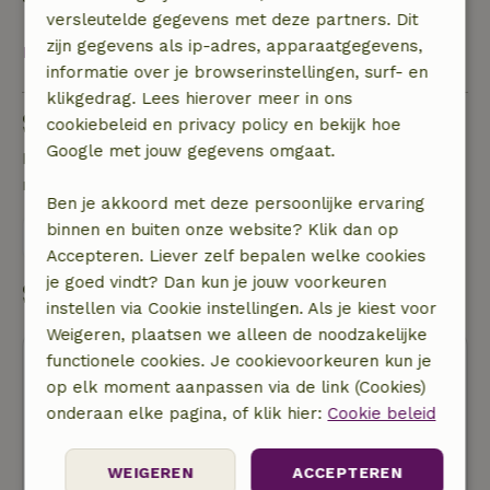
versleutelde gegevens met deze partners. Dit
zijn gegevens als ip-adres, apparaatgegevens,
Bekijk alles
informatie over je browserinstellingen, surf- en
klikgedrag. Lees hierover meer in ons
Stel een vraag
cookiebeleid en privacy policy en bekijk hoe
Google met jouw gegevens omgaat.
Neem contact op met de verhuurder van het
natuurhuisje
Ben je akkoord met deze persoonlijke ervaring
binnen en buiten onze website? Klik dan op
Stuur een bericht
Accepteren. Liever zelf bepalen welke cookies
je goed vindt? Dan kun je jouw voorkeuren
Start mijn boeking
instellen via Cookie instellingen. Als je kiest voor
Weigeren, plaatsen we alleen de noodzakelijke
functionele cookies. Je cookievoorkeuren kun je
op elk moment aanpassen via de link (Cookies)
onderaan elke pagina, of klik hier:
Cookie beleid
Gratis annuleren
WEIGEREN
ACCEPTEREN