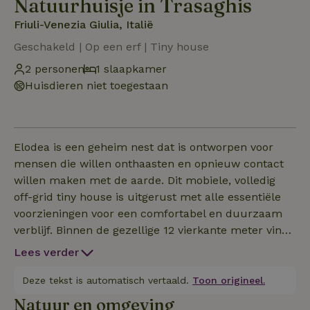
Natuurhuisje in Trasaghis
Friuli-Venezia Giulia, Italië
Geschakeld | Op een erf | Tiny house
2 personen
1 slaapkamer
Huisdieren niet toegestaan
Elodea is een geheim nest dat is ontworpen voor
mensen die willen onthaasten en opnieuw contact
willen maken met de aarde. Dit mobiele, volledig
off-grid tiny house is uitgerust met alle essentiële
voorzieningen voor een comfortabel en duurzaam
verblijf. Binnen de gezellige 12 vierkante meter vind
je alles wat je nodig hebt: een comfortabel
Lees verder
tweepersoonsbed, een uitgeruste kitchenette, een
eigen douche, een milieuvriendelijk niet-chemisch
Deze tekst is automatisch vertaald.
Toon origineel.
toilet en verwarming. De minimalistische maar
Natuur en omgeving