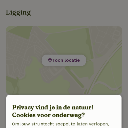
je zuivere boslucht inademt onder een heldere
hemel die zich al snel vult met ontelbare sterren.
Ligging
Toon locatie
Privacy vind je in de natuur!
Goed om te weten
Cookies voor onderweg?
Verblijfdetails
Om jouw struintocht soepel te laten verlopen,