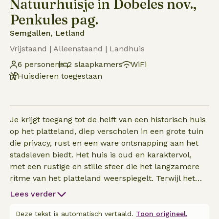
Natuurhuisje in Dobeles nov.,
Penkules pag.
Semgallen, Letland
Vrijstaand | Alleenstaand | Landhuis
6 personen
2 slaapkamers
WiFi
Huisdieren toegestaan
Je krijgt toegang tot de helft van een historisch huis
op het platteland, diep verscholen in een grote tuin
die privacy, rust en een ware ontsnapping aan het
stadsleven biedt. Het huis is oud en karaktervol,
met een rustige en stille sfeer die het langzamere
ritme van het platteland weerspiegelt. Terwijl het
zijn authentieke charme behoudt, biedt het alle
Lees verder
moderne gemakken, waaronder snelle Wi-Fi,
verwarming, een volledig uitgeruste keuken en een
Deze tekst is automatisch vertaald.
Toon origineel.