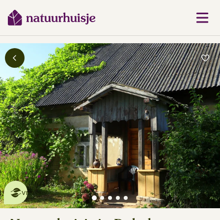
Dit natuurhuisje is eco-
vriendelijk
lees meer