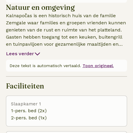
platenspeler voor ontspannen avonden. Er is bewust
Natuur en omgeving
geen tv, zodat je je volledig kunt loskoppelen en
Kalnapočas is een historisch huis van de familie
kunt genieten van de stilte, de natuur en de
Zemgale waar families en groepen vrienden kunnen
eenvoudige geneugten van het leven op het
genieten van de rust en ruimte van het platteland.
platteland. Dit is een traditionele hoeve op het
Gasten hebben toegang tot een keuken, buitengrill
platteland, aan alle kanten omringd door open
en tuinpaviljoen voor gezamenlijke maaltijden en
velden en landbouwgrond. Samen met het huis van
ontspannen avonden. De grote tuin biedt veel
de naburige eigenaar deelt het pand een ruime tuin
Lees verder
ruimte voor spelletjes en rustige ontspanning. Vanaf
van 2 hectare met oude bomen, groen en veel
hier kun je wandelingen maken langs
Deze tekst is automatisch vertaald.
Toon origineel.
ruimte om buiten te ontspannen in alle rust.
landweggetjes, genieten van het Zemgale landschap
en de nabijheid van de natuur ervaren die al
Faciliteiten
generaties lang deel uitmaakt van het leven in Kalnapo
Slaapkamer 1
1-pers. bed (2x)
2-pers. bed (1x)