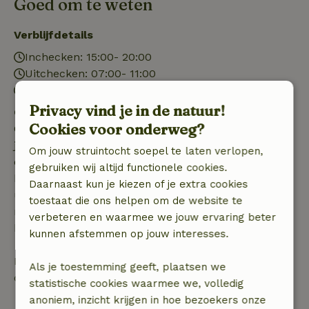
Goed om te weten
Verblijfdetails
Inchecken: 15:00- 20:00
Uitchecken: 07:00- 11:00
Vuurwerkvrije omgeving
Privacy vind je in de natuur!
Gratis annuleren binnen 7 dagen
Cookies voor onderweg?
Gratis annuleren binnen 7 dagen na bevestiging van
je boeking, bij een boekingsaanvraag meer dan 28
Om jouw struintocht soepel te laten verlopen,
dagen voor aanvang. Bij een boeking met aanvang
gebruiken wij altijd functionele cookies.
binnen 28 dagen geldt gratis annuleren binnen 24
Daarnaast kun je kiezen of je extra cookies
uur. Bij annulering binnen gestelde periode heb je
toestaat die ons helpen om de website te
recht op volledige terugbetaling van het
verbeteren en waarmee we jouw ervaring beter
boekingsbedrag.
kunnen afstemmen op jouw interesses.
Daarna krijg je een deel van de reissom en 100% van
Als je toestemming geeft, plaatsen we
de borg terugbetaald:
statistische cookies waarmee we, volledig
anoniem, inzicht krijgen in hoe bezoekers onze