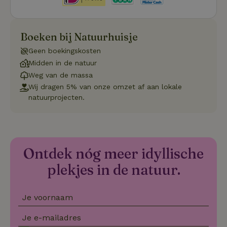
Boeken bij Natuurhuisje
Geen boekingskosten
Strikt noodzakelijk
Prestatie
Targeting
Midden in de natuur
Functioneel
Niet-geclassificeerd
Weg van de massa
Strikt noodzakelijke cookies maken de kernfunctionaliteiten
Wij dragen 5% van onze omzet af aan lokale
van de website mogelijk, zoals gebruikersaanmelding en
natuurprojecten.
accountbeheer. De website kan niet goed worden gebruikt
zonder de strikt noodzakelijke cookies.
Aanbieder
/
Naam
Vervaldatum
Omschrij
Domein
_tt_enable_cookie
.natuurhuisje.nl
2 maanden
Deze coo
Ontdek nóg meer idyllische
4 weken
gebruikt
voorkeur
plekjes in de natuur.
gebruike
betrekkin
gebruik v
op de web
Je voornaam
onthoude
CookieScriptConsent
CookieScript
4 weken 2
Deze coo
Je e-mailadres
.natuurhuisje.nl
dagen
gebruikt 
Cookie-S