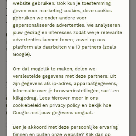
• tot 42 dagen voor aankomst: 70% terugbetaald
website gebruiken. Ook kun je toestemming
• 42–28 dagen voor aankomst: 40% terugbetaald
geven voor marketing cookies, deze cookies
• 28 dagen tot de aankomstdag: 10% terugbetaald
gebruiken we onder andere voor
• op de aankomstdag of later: geen terugbetaling
gepersonaliseerde advertenties. We analyseren
jouw gedrag en interesses zodat we je relevante
Borg
advertenties kunnen tonen, zowel op ons
Een borg van € 50,00 is van toepassing. Je wordt
platform als daarbuiten via 13 partners (zoals
terugbetaald na het uitchecken.
Google).
Bekijk alles
Om dat mogelijk te maken, delen we
versleutelde gegevens met deze partners. Dit
Duurzaamheid
zijn gegevens als ip-adres, apparaatgegevens,
informatie over je browserinstellingen, surf- en
Energie label: C
klikgedrag. Lees hierover meer in ons
Natuurlijke isolatiematerialen
cookiebeleid en privacy policy en bekijk hoe
Gebouwd met natuurlijke bouwmaterialen
Google met jouw gegevens omgaat.
Bekijk alles
Ben je akkoord met deze persoonlijke ervaring
binnen en buiten onze website? Klik dan op