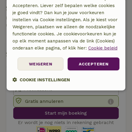
Accepteren. Liever zelf bepalen welke cookies
Stel een vraag
je goed vindt? Dan kun je jouw voorkeuren
Neem contact op met de verhuurder van het
instellen via Cookie instellingen. Als je kiest voor
natuurhuisje
Weigeren, plaatsen we alleen de noodzakelijke
functionele cookies. Je cookievoorkeuren kun je
Stuur een bericht
op elk moment aanpassen via de link (Cookies)
onderaan elke pagina, of klik hier:
Cookie beleid
Start mijn boeking
WEIGEREN
ACCEPTEREN
COOKIE INSTELLINGEN
Strikt
Prestatie
Targeting
noodzakelijk
Gratis annuleren
Start mijn boeking
Functioneel
Niet-geclassificeerd
Er wordt je nog niets in rekening gebracht