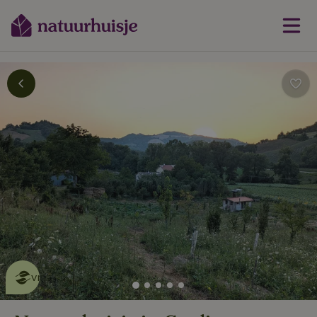
Dit natuurhuisje is eco-
vriendelijk
lees meer