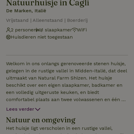
Natuurhuisje in Cagli
De Marken, Italië
Vrijstaand | Alleenstaand | Boerderij
2 personen
1 slaapkamer
WiFi
Huisdieren niet toegestaan
Welkom in ons onlangs gerenoveerde stenen huisje,
gelegen in de rustige vallei in Midden-Italië, dat deel
uitmaakt van Natural Farm Shizen. Het huisje
beschikt over een eigen slaapkamer, badkamer en
een volledig uitgeruste keuken, en biedt
comfortabel plaats aan twee volwassenen en één of
twee kinderen. Het is de perfecte plek om te
Lees verder
genieten van privacy en een rustig leven, terwijl je
Natuur en omgeving
deel uitmaakt van een levendige
boerengemeenschap. Het hele jaar door
Het huisje ligt verscholen in een rustige vallei,