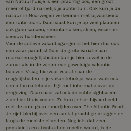
van Natuurhuisje is een prachtig bos, een groot
meer of fjord namelijk je achtertuin. Ook kun je de
natuur in Noorwegen verkennen met bijvoorbeeld
Functioneel
Niet-geclassificeerd
een ruitertocht. Daarnaast kun je op veel plaatsen
ook gaan kanoën, mountainbiken, skiën, vissen en
sneeuw hondensleeën.
Voor de actieve vakantieganger is het hier dus ook
een waar paradijs! Door de grote variatie aan
recreatiemogelijkheden kun je hier zowel in de
Strikt noodzakelijk
Prestatie
Targeting
zomer als in de winter een geweldige vakantie
beleven. Vraag hiervoor vooral naar de
Functioneel
Niet-geclassificeerd
mogelijkheden in je vakantiehuisje, waar vaak ook
Strikt noodzakelijke cookies maken de kernfunctionaliteiten
een informatiefolder ligt met informatie over de
van de website mogelijk, zoals gebruikersaanmelding en
accountbeheer. De website kan niet goed worden gebruikt
omgeving. Daarnaast zal ook de echte sightseeën
zonder de strikt noodzakelijke cookies.
zich hier thuis voelen. Zo kun je hier bijvoorbeeld
Aanbieder
/
met de auto gaan rondrijden over The Atlantic Road.
Naam
Vervaldatum
Omschrij
Domein
Je rijdt hierbij over een aantal prachtige bruggen en
_tt_enable_cookie
.natuurhuisje.nl
2 maanden
Deze coo
langs de mooiste eilanden. Nog iets dat zeer
4 weken
gebruikt
voorkeur
populair is en absoluut de moeite waard, is de
gebruike