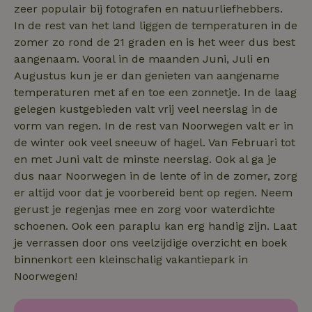
zeer populair bij fotografen en natuurliefhebbers.
tot Pinter
Marketin
In de rest van het land liggen de temperaturen in de
zomer zo rond de 21 graden en is het weer dus best
aangenaam. Vooral in de maanden Juni, Juli en
Augustus kun je er dan genieten van aangename
Naam
Naam
Aanbieder
Aanbieder
/
Domein
/
Domein
Vervaldatum
Vervaldatum
O
temperaturen met af en toe een zonnetje. In de laag
Aanbieder
/
Naam
Vervaldatum
Omschrijving
sqzllocal
_nhft_booking-without-
www.natuurhuisje.nl
Squeezely
Sessie
1 jaar 1
Domein
gelegen kustgebieden valt vrij veel neerslag in de
service-fee
.natuurhuisje.nl
maand
vorm van regen. In de rest van Noorwegen valt er in
_ttp
.natuurhuisje.nl
2 maanden
Deze cookie wo
Aanbieder
/
Naam
_nhftconstraint_tourist-
www.natuurhuisje.nl
Vervaldatum
Sessie
4 weken
gebruikt om
Domein
de winter ook veel sneeuw of hagel. Van Februari tot
tax-search
gebruikersinter
en -gedrag op 
en met Juni valt de minste neerslag. Ook al ga je
uid
.criteo.com
1 jaar
_nhftconstraint_house-
www.natuurhuisje.nl
Sessie
website te volg
relevant-facilities
dus naar Noorwegen in de lente of in de zomer, zorg
voor siteprestat
en gebruiksanal
er altijd voor dat je voorbereid bent op regen. Neem
_nhft_eu-rental-
www.natuurhuisje.nl
Sessie
Deze informati
regulation
wordt gebruikt
gerust je regenjas mee en zorg voor waterdichte
de
_nhftconstraint_wizard-
www.natuurhuisje.nl
gebruikerservar
Sessie
schoenen. Ook een paraplu kan erg handig zijn. Laat
_nhftconstraint_open-gds-
www.natuurhuisje.nl
Sessie
enhancements
te verbeteren 
je verrassen door ons veelzijdige overzicht en boek
onboarding
functionaliteit 
de website te
nh_experiments
www.natuurhuisje.nl
1 jaar
binnenkort een kleinschalig vakantiepark in
optimaliseren.
_nhftconstraint_eu-
www.natuurhuisje.nl
Sessie
Noorwegen!
_ttp
.tiktok.com
2 maanden
Deze cookie wo
rental-regulation
_nhft_translations
www.natuurhuisje.nl
Sessie
4 weken
gebruikt om
gebruikersinter
_nhftconstraint_recently-
www.natuurhuisje.nl
Sessie
ttcsid_D3OACIBC77U816ERVJKG
.natuurhuisje.nl
2 maanden
en -gedrag op 