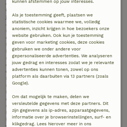
kunnen afstemmen op jouw interesses.
en bossen. Ook zijn er diverse nationale parken te
vinden die absoluut niet mogen ontbreken tijdens
Als je toestemming geeft, plaatsen we
jouw reis. Denk hierbij aan: Nationaal park
statistische cookies waarmee we, volledig
Jotunheimen, Nationaal park Jostedalsbreen en
anoniem, inzicht krijgen in hoe bezoekers onze
Nationaal park Hardangervidda. Dit zijn er slechts
website gebruiken. Ook kun je toestemming
een paar, want je vindt er nog veel meer door het
geven voor marketing cookies, deze cookies
hele land! Ze bestaan bijna allemaal uit een
gebruiken we onder andere voor
helderblauw meer omringd door indrukwekkende
gepersonaliseerde advertenties. We analyseren
rotspartijen. Bovendien zijn ze omringd door groen,
jouw gedrag en interesses zodat we je relevante
dus dat maakt het plaatje helemaal compleet.
advertenties kunnen tonen, zowel op ons
Ook kun je in het noorden van Noorwegen natuurlijk
platform als daarbuiten via 13 partners (zoals
het noorderlicht zien. Dit is een geweldig
Google).
natuurspektakel waar iedereen wel van gehoord
heeft. Indien je niet in het noorden verblijft, kun je
Om dat mogelijk te maken, delen we
altijd een weekend een uitstapje maken naar het
versleutelde gegevens met deze partners. Dit
noorden om dit prachtige natuurverschijnsel te
zijn gegevens als ip-adres, apparaatgegevens,
bewonderen. Je kunt het noorderlicht alleen
informatie over je browserinstellingen, surf- en
bewonderen in de winter, de late herfst en de
klikgedrag. Lees hierover meer in ons
vroege lente, dus als je dit wilt doen, plan je reis