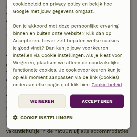
cookiebeleid en privacy policy en bekijk hoe
naar Noorwegen dan goed! Gelukkig zijn onze
Google met jouw gegevens omgaat.
vakantieparken het hele jaar door te boeken, want
ook in de zomer is Noorwegen natuurlijk een goed
Ben je akkoord met deze persoonlijke ervaring
idee. Vooral als je van al het groen en de prachtige
binnen en buiten onze website? Klik dan op
bloemen en planten wil genieten.
Accepteren. Liever zelf bepalen welke cookies
Hier hoef je je geen moment te
je goed vindt? Dan kun je jouw voorkeuren
vervelen!
instellen via Cookie instellingen. Als je kiest voor
Weigeren, plaatsen we alleen de noodzakelijke
Ook de actieveling zit in Noorwegen helemaal goed.
functionele cookies. Je cookievoorkeuren kun je
Vanuit jouw vakantiepark kun je volop op
op elk moment aanpassen via de link (Cookies)
ontdekkingsreis gaan. De ochtend begin je natuurlijk
onderaan elke pagina, of klik hier:
Cookie beleid
met een heerlijke wandeling in de buurt van de
accommodatie. Of geniet gewoon van het mooie
uitzicht vanaf je terras of vanuit de tuin. De natuur
WEIGEREN
ACCEPTEREN
in Noorwegen kan op diverse manieren ontdekt
worden. Denk hierbij aan een eindeloze wandeling of
COOKIE INSTELLINGEN
fietstocht. Dit doe je gewoon direct uit je
vakantiehuisje in de natuur! Bij alle accommodaties
Strikt
Prestatie
Targeting
noodzakelijk