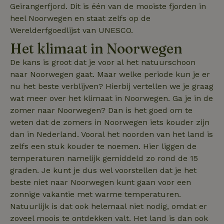
Geirangerfjord. Dit is één van de mooiste fjorden in
betrekkin
gebruik v
heel Noorwegen en staat zelfs op de
op de web
onthoude
Werelderfgoedlijst van UNESCO.
CookieScriptConsent
CookieScript
4 weken 2
Deze coo
Het klimaat in Noorwegen
.natuurhuisje.nl
dagen
gebruikt 
Cookie-S
De kans is groot dat je voor al het natuurschoon
service 
cookievo
naar Noorwegen gaat. Maar welke periode kun je er
van bezo
onthoude
nu het beste verblijven? Hierbij vertellen we je graag
cookie-b
wat meer over het klimaat in Noorwegen. Ga je in de
Cookie-Sc
Google
noodzake
Privacy Policy
zomer naar Noorwegen? Dan is het goed om te
correct t
weten dat de zomers in Noorwegen iets kouder zijn
sqzl_session_id
.natuurhuisje.nl
29 minuten
Dit cooki
53
gebruikt
dan in Nederland. Vooral het noorden van het land is
seconden
gebruiker
zelfs een stuk kouder te noemen. Hier liggen de
onderhou
de webse
temperaturen namelijk gemiddeld zo rond de 15
waardoor
consisten
graden. Je kunt je dus wel voorstellen dat je het
efficiënte
beste niet naar Noorwegen kunt gaan voor een
gebruiker
kan biede
zonnige vakantie met warme temperaturen.
paginabe
sessies.
Natuurlijk is dat ook helemaal niet nodig, omdat er
zoveel moois te ontdekken valt. Het land is dan ook
_pinterest_ct_ua
Pinterest Inc.
1 jaar
Deze coo
.ct.pinterest.com
geplaatst 